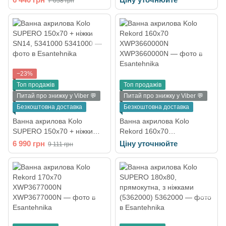
7 058 грн
−23%
Топ продажів
Топ продажів
Питай про знижку у Viber 💬
Питай про знижку у Viber 💬
Безкоштовна доставка
Безкоштовна доставка
Ванна акрилова Kolo
Ванна акрилова Kolo
SUPERO 150х70 + ніжки
Rekord 160х70
SN14, 5341000
XWP3660000N
6 990 грн
Ціну уточнюйте
9 111 грн