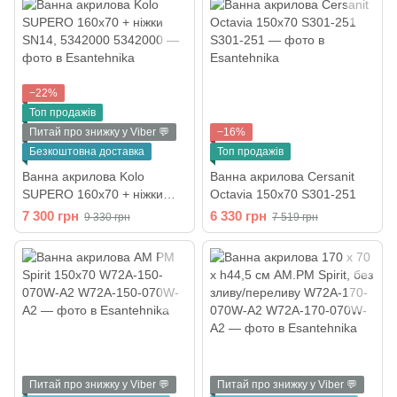
−22%
Топ продажів
Питай про знижку у Viber 💬
−16%
Безкоштовна доставка
Топ продажів
Ванна акрилова Kolo
Ванна акрилова Cersanit
SUPERO 160х70 + ніжки
Octavia 150x70 S301-251
SN14, 5342000
7 300 грн
6 330 грн
9 330 грн
7 519 грн
Питай про знижку у Viber 💬
Питай про знижку у Viber 💬