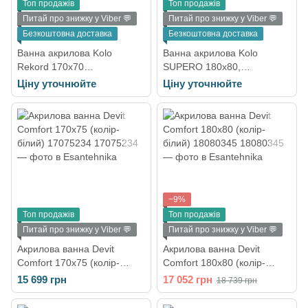
Топ продажів
Топ продажів
Питай про знижку у Viber 💬
Питай про знижку у Viber 💬
Безкоштовна доставка
Безкоштовна доставка
Ванна акрилова Kolo
Ванна акрилова Kolo
Rekord 170х70
SUPERO 180x80,
XWP3677000N
прямокутна, з ніжками
Ціну уточнюйте
Ціну уточнюйте
(5362000)
−9%
Топ продажів
Топ продажів
Питай про знижку у Viber 💬
Питай про знижку у Viber 💬
Акрилова ванна Devit
Акрилова ванна Devit
Comfort 170x75 (колір-
Comfort 180x80 (колір-
білий) 17075234
білий) 18080345
15 699 грн
17 052 грн
18 739 грн