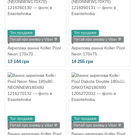
Топ продажів
Топ продажів
Питай про знижку у Viber 💬
Питай про знижку у Viber 💬
Акрилова ванна Koller Pool
Акрилова ванна Koller Pool
Neon 170х70
Neon 170х75
(NEONNEW170X70)
(NEONNEW170X75)
13 144 грн
14 255 грн
Топ продажів
Топ продажів
Питай про знижку у Viber 💬
Питай про знижку у Viber 💬
Ванна акрилова Koller Pool
Ванна акрилова Koller Pool