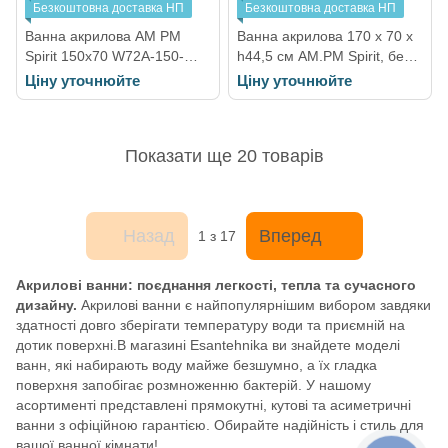
Безкоштовна доставка НП
Безкоштовна доставка НП
Ванна акрилова AM PM
Ванна акрилова 170 х 70 х
Spirit 150х70 W72A-150-
h44,5 см AM.PM Spirit, без
070W-A2
зливу/переливу W72A-170-
Ціну уточнюйте
Ціну уточнюйте
070W-A2
Показати ще 20 товарів
Назад
Вперед
1
з 17
Акрилові ванни: поєднання легкості, тепла та сучасного
дизайну.
Акрилові ванни є найпопулярнішим вибором завдяки
здатності довго зберігати температуру води та приємній на
дотик поверхні.В магазині Esantehnika ви знайдете моделі
ванн, які набирають воду майже безшумно, а їх гладка
поверхня запобігає розмноженню бактерій. У нашому
асортименті представлені прямокутні, кутові та асиметричні
ванни з офіційною гарантією. Обирайте надійність і стиль для
вашої ванної кімнати!