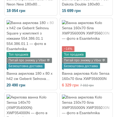
Neon New 180х80
Dakota Double 180x80
NEONNEW180X80
DAKOTAD180X80
18 054 грн
15 699 грн
−14%
Топ продажів
Топ продажів
Питай про знижку у Viber 💬
Питай про знижку у Viber 💬
Безкоштовна доставка
Безкоштовна доставка
Ванна акрилова 180 х 80 х
Ванна акрилова Kolo Sensa
h42 см Geberit Selnova
160х70 біла XWP356000N
Square у комплекті з
20 490 грн
6 329 грн
7 332 грн
ніжками 554.386.01.1