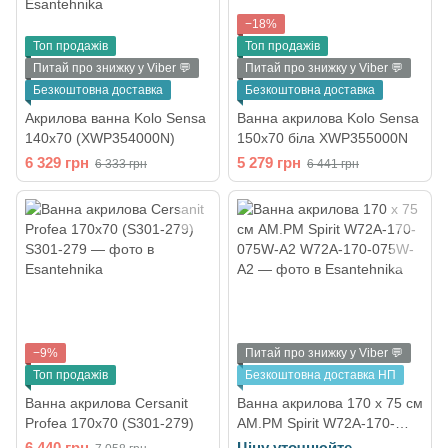
−18%
Топ продажів
Топ продажів
Питай про знижку у Viber 💬
Питай про знижку у Viber 💬
Безкоштовна доставка
Безкоштовна доставка
Акрилова ванна Kolo Sensa
Ванна акрилова Kolo Sensa
140x70 (XWP354000N)
150х70 біла XWP355000N
6 329 грн
5 279 грн
6 333 грн
6 441 грн
−9%
Питай про знижку у Viber 💬
Топ продажів
Безкоштовна доставка НП
Ванна акрилова Cersanit
Ванна акрилова 170 х 75 см
Profea 170x70 (S301-279)
AM.PM Spirit W72A-170-
075W-A2
6 440 грн
Ціну уточнюйте