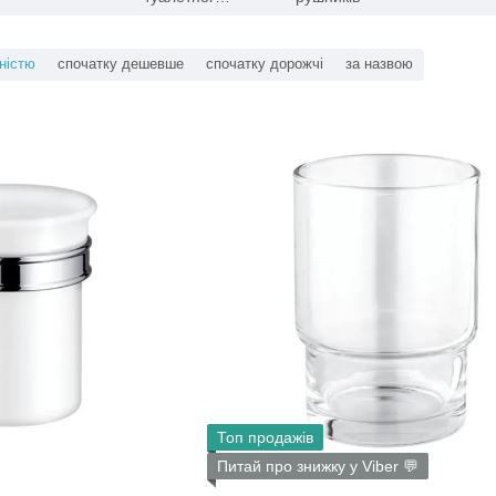
паперу
ністю
спочатку дешевше
спочатку дорожчі
за назвою
Топ продажів
Питай про знижку у Viber 💬