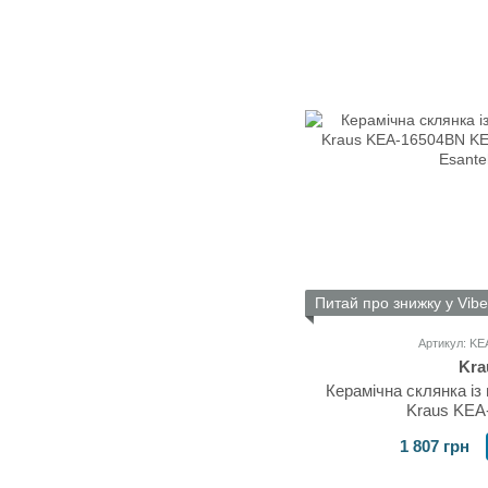
Питай про знижку у Vibe
Артикул: K
Kra
Керамічна склянка із
Kraus KEA
1 807 грн