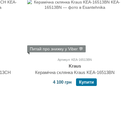
Питай про знижку у Viber 💬
Артикул: KEA-16513BN
Kraus
513CH
Керамічна склянка Kraus KEA-16513BN
4 100 грн
Купити