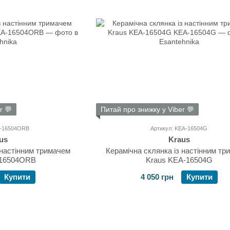
r 💬
Питай про знижку у Viber 💬
A-16504ORB
Артикул: KEA-16504G
us
Kraus
 настінним тримачем
Керамічна склянка із настінним тр
-16504ORB
Kraus KEA-16504G
Купити
4 050 грн
Купити