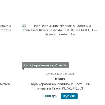
Питай про знижку у Viber 💬
Артикул: KEA-14416CH
Kraus
имачем
Пара керамічних склянок із настінним
тримачем Kraus KEA-14416CH
6 000 грн
Купити