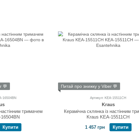
r 💬
Питай про знижку у Viber 💬
EA-16504BN
Артикул: KEA-15511CH
us
Kraus
 настінним тримачем
Керамічна склянка із настінним тр
-16504BN
Kraus KEA-15511CH
Купити
1 457 грн
Купити