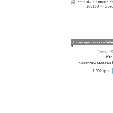
Питай про знижку у Vibe
Артикул: K
Kra
Керамічна склянка
1 902 грн