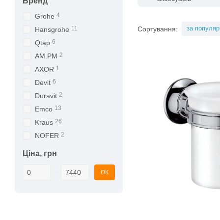
Бренд
4
Grohe
за популяр
Сортування:
11
Hansgrohe
6
Qtap
2
AM.PM
1
AXOR
6
Devit
2
Duravit
13
Emco
26
Kraus
2
NOFER
Ціна, грн
Від Ціна, грн
До Ціна, грн
ОК