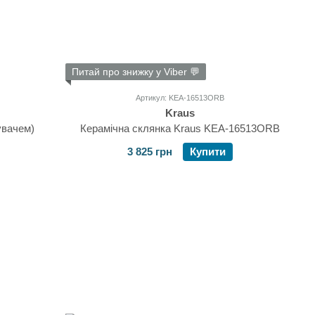
Питай про знижку у Viber 💬
Артикул: KEA-16513ORB
Kraus
увачем)
Керамічна склянка Kraus KEA-16513ORB
3 825 грн
Купити