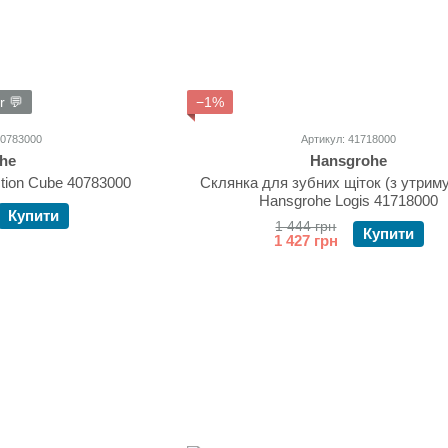
r 💬
−1%
40783000
Артикул: 41718000
he
Hansgrohe
tion Cube 40783000
Склянка для зубних щіток (з утрим
Hansgrohe Logis 41718000
Купити
1 444 грн
Купити
1 427 грн