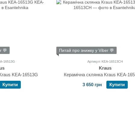
r 💬
Питай про знижку у Viber 💬
EA-16513G
Артикул: KEA-16513CH
us
Kraus
 Kraus KEA-16513G
Керамічна склянка Kraus KEA-16
Купити
3 650 грн
Купити