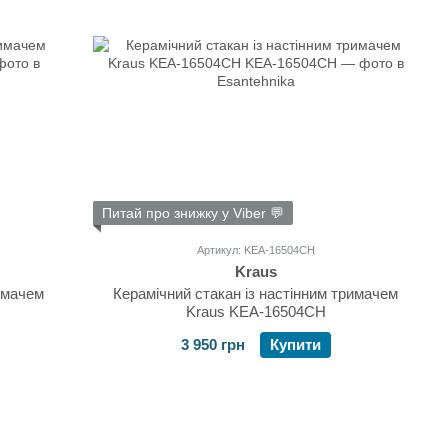
Питай про знижку у Viber 💬
Артикул: KEA-16504CH
Kraus
имачем
Керамічний стакан із настінним тримачем
Kraus KEA-16504CH
3 950 грн
Купити