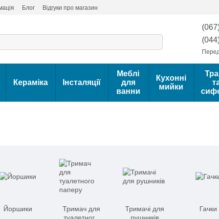
мація
Блог
Відгуки про магазин
(067
(044
Перед
Меблі
Тра
Кухонні
Кераміка
Інсталяції
для
т
мийки
ванни
сиф
Йоршики
Тримач для
Тримачі для
Гачки
туалетного
рушників