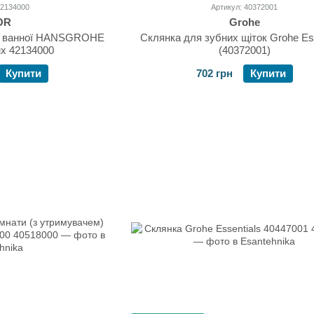
42134000
Артикул: 40372001
OR
Grohe
ля ванної HANSGROHE
Склянка для зубних щіток Grohe Ess
ux 42134000
(40372001)
Купити
702 грн
Купити