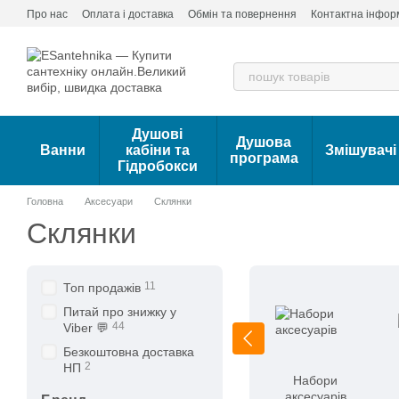
Перейти до основного контенту
Про нас
Оплата і доставка
Обмін та повернення
Контактна інфор
Душові
Душова
Ванни
кабіни та
Змішувачі
програма
Гідробокси
Головна
Аксесуари
Склянки
Склянки
11
Топ продажів
Питай про знижку у
44
Viber 💬
Безкоштовна доставка
2
НП
Набори
аксесуарів