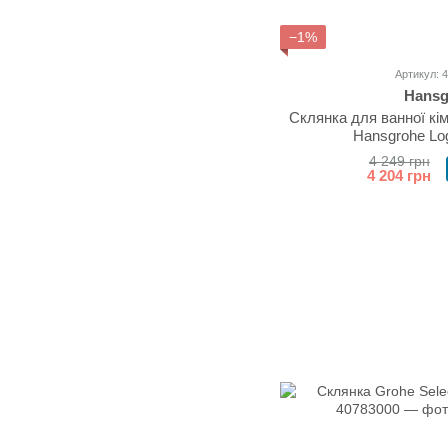
−1%
Артикул: 
Hansg
Склянка для ванної кі
Hansgrohe Lo
4 249 грн
4 204 грн