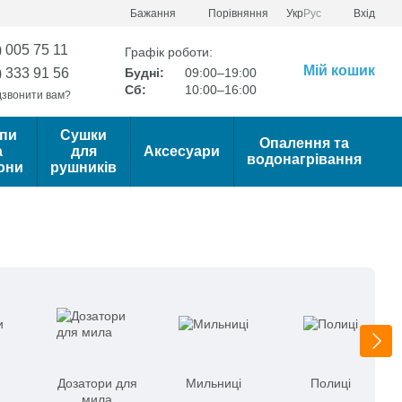
Порівняння
Бажання
Укр
Рус
Вхід
) 005 75 11
Графік роботи:
Мій кошик
) 333 91 56
Будні:
09:00–19:00
Сб:
10:00–16:00
звонити вам?
пи
Сушки
Опалення та
а
для
Аксесуари
водонагрівання
они
рушників
Дозатори для
Мильниці
Полиці
мила