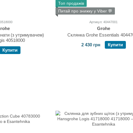
Топ продажів
Питай про знижку у Viber 💬
40518000
Артикул: 40447001
rohe
Grohe
мнати (з утримувачем)
Склянка Grohe Essentials 4044
gis 40518000
2 430 грн
Купити
Купити