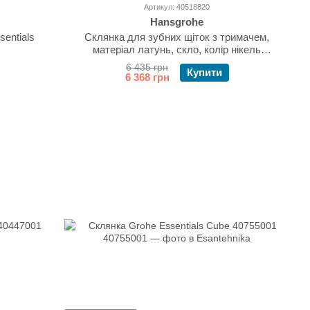
Артикул: 40518820
Hansgrohe
entials
Склянка для зубних щіток з тримачем,
матеріал латунь, скло, колір нікель
шліфований, розмір 66х102х126 мм Hansgrohe
6 435 грн
Купити
Logis 40518820
6 368 грн