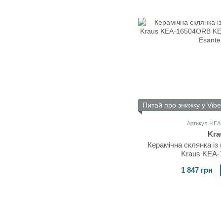
Питай про знижку у Vibe
Артикул: KE
Kra
Керамічна склянка із
Kraus KEA
1 847 грн