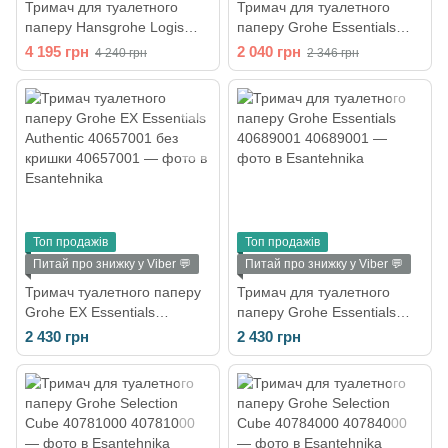
Тримач для туалетного
Тримач для туалетного
паперу Hansgrohe Logis
паперу Grohe Essentials
40523000
Cube 40623001
4 195 грн
2 040 грн
4 240 грн
2 346 грн
Топ продажів
Топ продажів
Питай про знижку у Viber 💬
Питай про знижку у Viber 💬
Тримач туалетного паперу
Тримач для туалетного
Grohe EX Essentials
паперу Grohe Essentials
Authentic 40657001 без
40689001
2 430 грн
2 430 грн
кришки