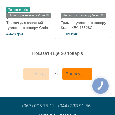
Топ продажів
Питай про знижку у Viber 💬
Питай про знижку у Viber 💬
Тримач для запасний
Тримач туалетного паперу
туалетного паперу Grohe
Kraus KEA-16528G
Selection 41067000
4 428 грн
1 109 грн
Показати ще 20 товарів
Назад
Вперед
1
з 5
(067) 005 75 11
(044) 333 91 56