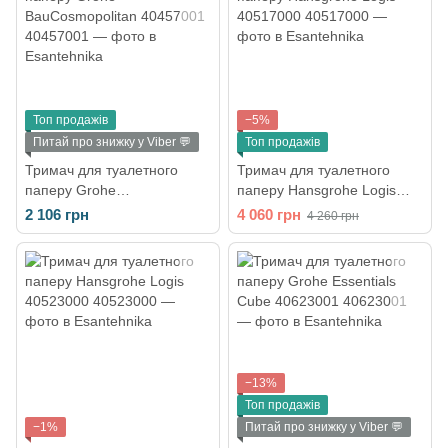
Топ продажів
−5%
Питай про знижку у Viber 💬
Топ продажів
Тримач для туалетного
Тримач для туалетного
паперу Grohe
паперу Hansgrohe Logis
BauCosmopolitan 40457001
40517000
2 106 грн
4 060 грн
4 260 грн
−13%
Топ продажів
−1%
Питай про знижку у Viber 💬