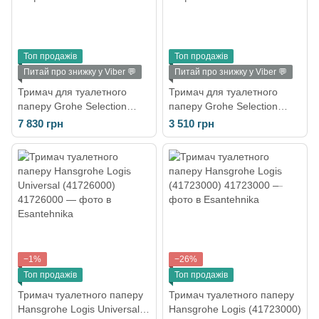
Топ продажів
Топ продажів
Питай про знижку у Viber 💬
Питай про знижку у Viber 💬
Тримач для туалетного
Тримач для туалетного
паперу Grohe Selection
паперу Grohe Selection
Cube 40781000
Cube 40784000
7 830 грн
3 510 грн
−1%
−26%
Топ продажів
Топ продажів
Тримач туалетного паперу
Тримач туалетного паперу
Hansgrohe Logis Universal
Hansgrohe Logis (41723000)