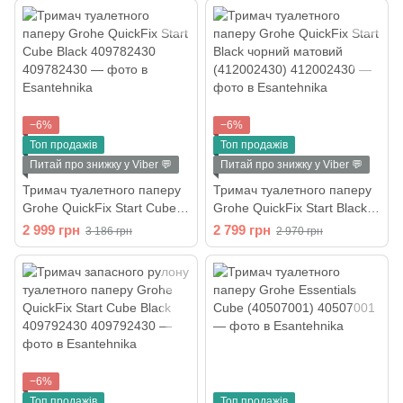
−6%
−6%
Топ продажів
Топ продажів
Питай про знижку у Viber 💬
Питай про знижку у Viber 💬
Тримач туалетного паперу
Тримач туалетного паперу
Grohe QuickFix Start Cube
Grohe QuickFix Start Black
Black 409782430
чорний матовий
2 999 грн
2 799 грн
3 186 грн
2 970 грн
(412002430)
−6%
Топ продажів
Топ продажів