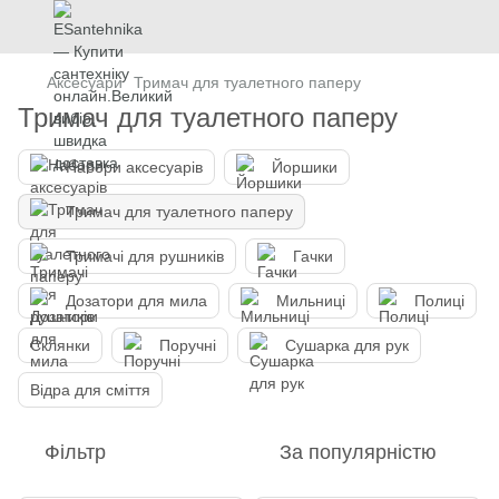
Аксесуари
Тримач для туалетного паперу
Тримач для туалетного паперу
Набори аксесуарів
Йоршики
Тримач для туалетного паперу
Тримачі для рушників
Гачки
Дозатори для мила
Мильниці
Полиці
Склянки
Поручні
Сушарка для рук
Відра для сміття
Фільтр
За популярністю