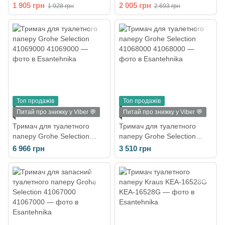
(41726000)
1 905 грн
2 005 грн
1 928 грн
2 693 грн
Топ продажів
Топ продажів
Питай про знижку у Viber 💬
Питай про знижку у Viber 💬
Тримач для туалетного
Тримач для туалетного
паперу Grohe Selection
паперу Grohe Selection
41069000
41068000
6 966 грн
3 510 грн