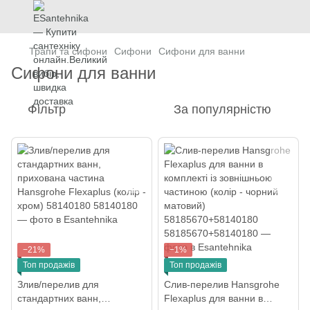
Трапи та сифони
Сифони
Сифони для ванни
Сифони для ванни
Фільтр
За популярністю
−21%
−1%
Топ продажів
Топ продажів
Злив/перелив для
Слив-перелив Hansgrohe
стандартних ванн,
Flexaplus для ванни в