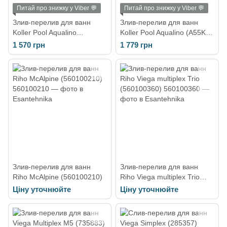
Питай про знижку у Viber 💬
Питай про знижку у Viber 💬
Злив-перелив для ванн
Злив-перелив для ванн
Koller Pool Aqualino
Koller Pool Aqualino (A55KM-
(A51CRM)
80)
1 570 грн
1 779 грн
Злив-перелив для ванн
Злив-перелив для ванн
Riho McAlpine (560100210)
Riho Viega multiplex Trio
(560100360)
Ціну уточнюйте
Ціну уточнюйте