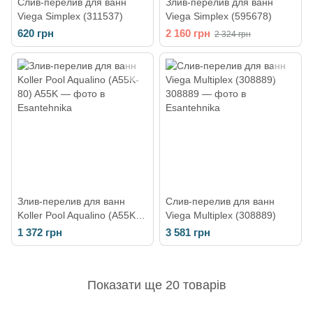
Слив-перелив для ванн
Злив-перелив для ванн
Viega Simplex (311537)
Viega Simplex (595678)
620 грн
2 160 грн
2 324 грн
Злив-перелив для ванн
Слив-перелив для ванн
Koller Pool Aqualino (A55K-
Viega Multiplex (308889)
80)
1 372 грн
3 581 грн
Показати ще 20 товарів