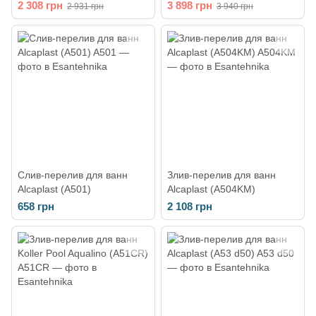
прихована частина
комплекті із зовнішньою
2 308 грн
3 898 грн
2 931 грн
3 940 грн
Hansgrohe Flexaplus (колір -
частиною (колір - чорний
хром) 58140180
матовий)
58185670+58140180
Слив-перелив для ванн
Злив-перелив для ванн
Alcaplast (A501)
Alcaplast (A504KM)
658 грн
2 108 грн