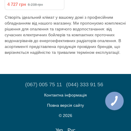
ТЕНом (колір — білий)
4 727 грн
6 238 грн
CV031716
Створіть ідеальний клімат у вашому домі з професійним
обладнанням від нашого магазину. Ми пропонуємо комплексні
рішення для опалення та гарячого водопостачання: від
сучасних електричних бойлерів та компактних проточних
водонагрівачів до енергоефективних радіаторів опалення. В
асортименті представлена продукція провідних брендів, що
вирізняється надійністю та тривалим терміном експлуатації.
(067) 005 75 11
(044) 333 91 56
Контактна інформація
Повна версія сайту
© 2026
Укр
Рус