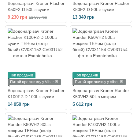
Водонагрівач Kroner Flacher
Водонагрівач Kroner Flacher
K50F2-D 50L з сухим
K80F2-D 80L з сухим
ТЕНом (колір — білий)
ТЕНом (колір — білий)
9 230 грн
13 340 грн
12 595 грн
CV031150
CV031151
Топ продажів
Топ продажів
Питай про знижку у Viber 💬
Питай про знижку у Viber 💬
Водонагрівач Kroner Flacher
Водонагрівач Kroner Runder
K100F2-D 100L з сухим
K50VH2 50L з мокрим
ТЕНом (колір — білий)
ТЕНом (колір — білий)
14 950 грн
5 612 грн
CV031152
CV031154