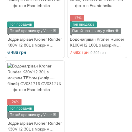
−17%
Топ продажів
Топ продажів
Питай про знижку у Viber 💬
Питай про знижку у Viber 💬
Водонагрівач Kroner Runder
Водонагрівач Kroner Runder
K80VH2 80L з мокрим
K100VH2 100L з мокрим
ТЕНом (колір — білий)
ТЕНом (колір — білий)
6 486 грн
7 692 грн
9 292 грн
CV031155
CV031156
−24%
Топ продажів
Питай про знижку у Viber 💬
Водонагрівач Kroner Runder
K30VH2 30L з мокрим