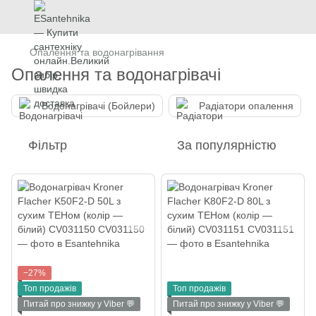
Опалення та водонагрівання
Опалення та водонагрівачі
Водонагрівачі (Бойлери)
Радіатори опалення
Фільтр
За популярністю
−27%
Топ продажів
Топ продажів
Питай про знижку у Viber 💬
Питай про знижку у Viber 💬