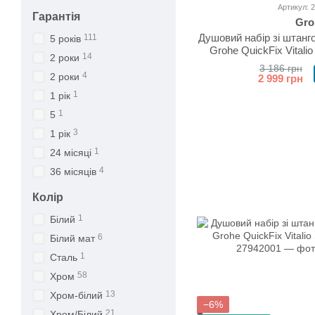
Артикул: 
Гарантія
Gro
Душовий набір зі штанг
111
5 років
Grohe QuickFix Vitalio
14
2 роки
3 186 грн
4
2 роки
2 999 грн
1
1 рік
1
5
3
1 рік
1
24 місяці
4
36 місяців
Колір
1
Білий
6
Білий мат
1
Сталь
58
Хром
13
Хром-білий
−6%
21
Хром/Білий