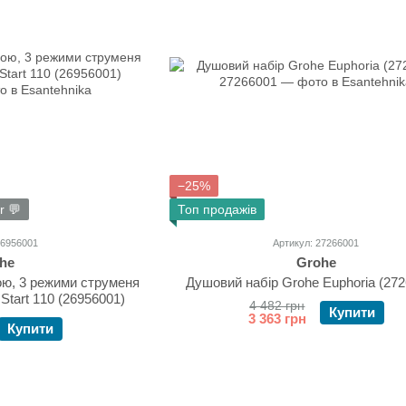
−25%
r 💬
Топ продажів
26956001
Артикул: 27266001
he
Grohe
ою, 3 режими струменя
Душовий набір Grohe Euphoria (27
 Start 110 (26956001)
4 482 грн
Купити
3 363 грн
Купити