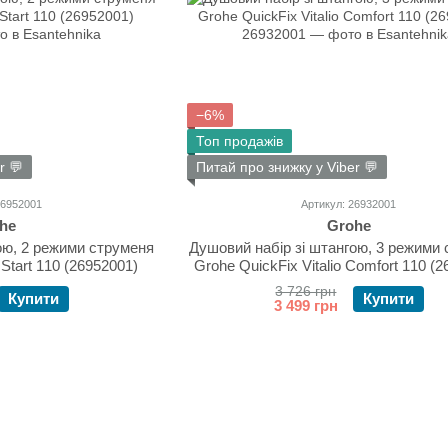
−6%
Топ продажів
r 💬
Питай про знижку у Viber 💬
26952001
Артикул: 26932001
he
Grohe
ою, 2 режими струменя
Душовий набір зі штангою, 3 режими
 Start 110 (26952001)
Grohe QuickFix Vitalio Comfort 110 (
3 726 грн
Купити
Купити
3 499 грн