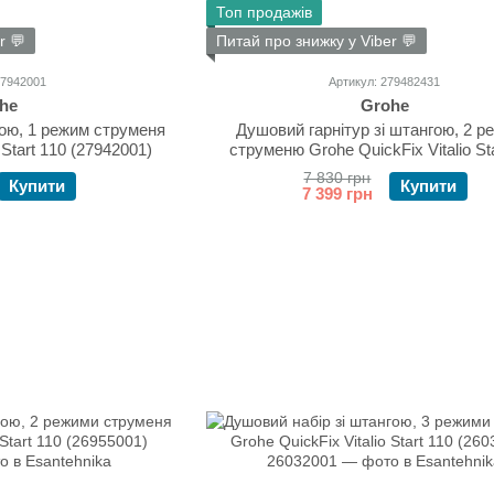
Топ продажів
r 💬
Питай про знижку у Viber 💬
27942001
Артикул: 279482431
he
Grohe
гою, 1 режим струменя
Душовий гарнітур зі штангою, 2 р
 Start 110 (27942001)
струменю Grohe QuickFix Vitalio St
279482431
7 830 грн
Купити
Купити
7 399 грн