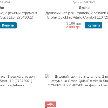
27948001
Артикул: 26929001
he
Grohe
ою, 2 режими струменя
Душовий набір зі штангою, 2 режими
 Start 110 (27948001)
Grohe QuickFix Vitalio Comfort 110 (
3 186 грн
Купити
Купити
2 999 грн
−6%