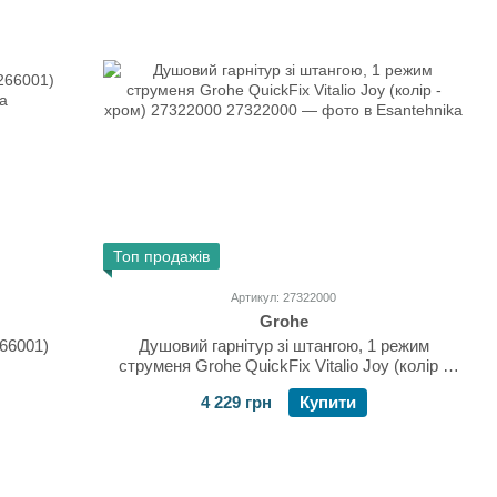
Топ продажів
Артикул: 27322000
Grohe
266001)
Душовий гарнітур зі штангою, 1 режим
струменя Grohe QuickFix Vitalio Joy (колір -
хром) 27322000
4 229 грн
Купити