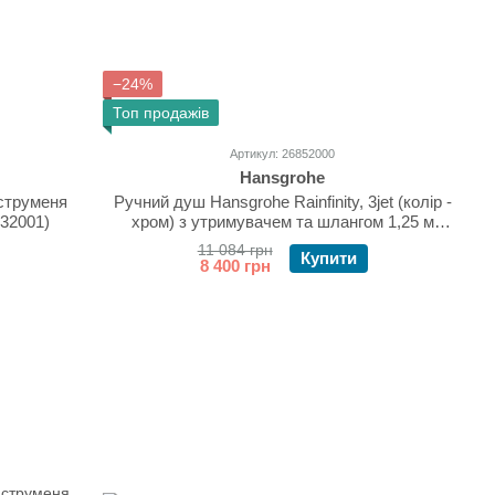
−24%
Топ продажів
Артикул: 26852000
Hansgrohe
 струменя
Ручний душ Hansgrohe Rainfinity, 3jet (колір -
032001)
хром) з утримувачем та шлангом 1,25 м
26852000
11 084 грн
Купити
8 400 грн