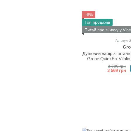
−6%
Топ продажів
Питай про знижку у Vibe
Артикул: 
Gro
Душовий набір зі штанг
Grohe QuickFix Vitalio
3 780 грн
3 569 грн