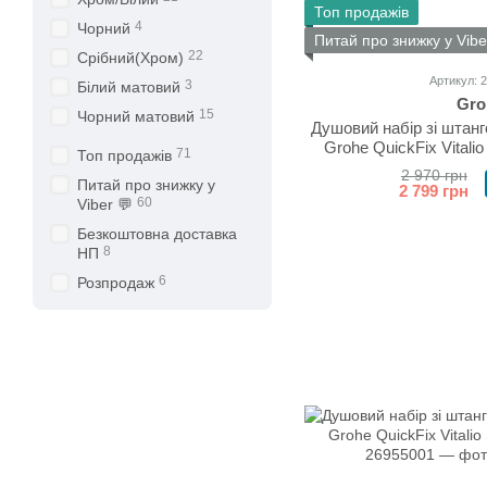
Топ продажів
4
Чорний
Питай про знижку у Vibe
22
Срібний(Хром)
Артикул: 
3
Білий матовий
Gro
15
Чорний матовий
Душовий набір зі штан
Grohe QuickFix Vitalio
71
Топ продажів
2 970 грн
Питай про знижку у
2 799 грн
60
Viber 💬
Безкоштовна доставка
8
НП
6
Розпродаж