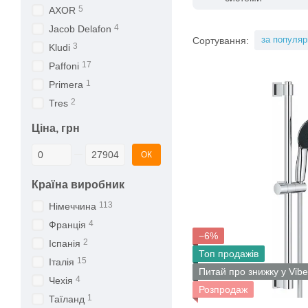
5
AXOR
4
Jacob Delafon
за популяр
Сортування:
3
Kludi
17
Paffoni
1
Primera
2
Tres
Ціна, грн
Від Ціна, грн
До Ціна, грн
ОК
Країна виробник
113
Німеччина
4
Франція
−6%
2
Іспанія
Топ продажів
15
Італія
Питай про знижку у Vibe
4
Чехія
Розпродаж
1
Таїланд