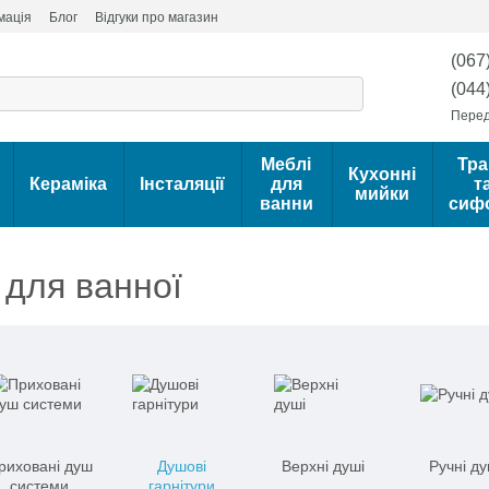
мація
Блог
Відгуки про магазин
(067
(044
Перед
Меблі
Тра
Кухонні
Кераміка
Інсталяції
для
т
мийки
ванни
сиф
 для ванної
риховані душ
Душові
Верхні душі
Ручні ду
системи
гарнітури