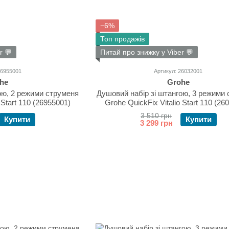
−6%
Топ продажів
r 💬
Питай про знижку у Viber 💬
26955001
Артикул: 26032001
he
Grohe
ою, 2 режими струменя
Душовий набір зі штангою, 3 режими
 Start 110 (26955001)
Grohe QuickFix Vitalio Start 110 (26
3 510 грн
Купити
Купити
3 299 грн