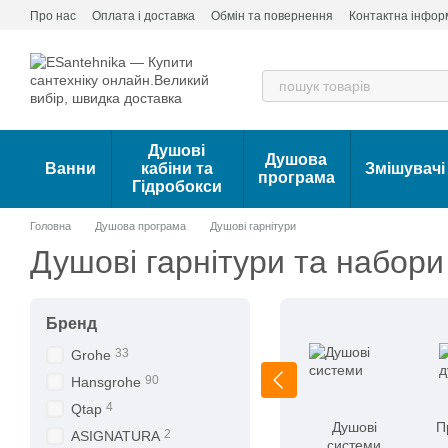
Перейти до основного контенту
Про нас
Оплата і доставка
Обмін та повернення
Контактна інфор
Душові
Душова
Ванни
кабіни та
Змішувачі
програма
Гідробокси
Головна
Душова програма
Душові гарнітури
Душові гарнітури та набори
Бренд
33
Grohe
90
Hansgrohe
4
Qtap
Душові
П
2
ASIGNATURA
системи