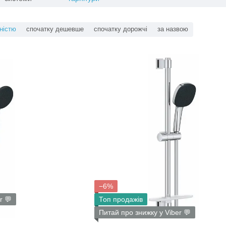
ністю
спочатку дешевше
спочатку дорожчі
за назвою
−6%
r 💬
Топ продажів
Питай про знижку у Viber 💬