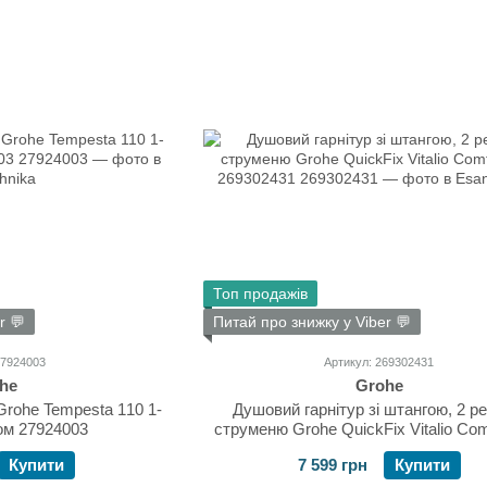
Топ продажів
r 💬
Питай про знижку у Viber 💬
27924003
Артикул: 269302431
he
Grohe
Grohe Tempesta 110 1-
Душовий гарнітур зі штангою, 2 р
ом 27924003
струменю Grohe QuickFix Vitalio Com
269302431
Купити
7 599 грн
Купити