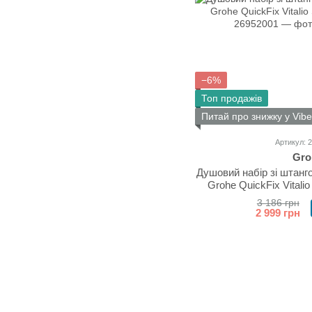
−6%
Топ продажів
Питай про знижку у Vibe
Артикул: 
Gro
Душовий набір зі штанг
Grohe QuickFix Vitalio
3 186 грн
2 999 грн