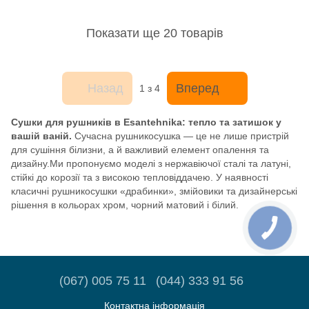
4820111354467
Показати ще 20 товарів
Назад
Вперед
1
з 4
Сушки для рушників в Esantehnika: тепло та затишок у
вашій ваній.
Сучасна рушникосушка — це не лише пристрій
для сушіння білизни, а й важливий елемент опалення та
дизайну.Ми пропонуємо моделі з нержавіючої сталі та латуні,
стійкі до корозії та з високою тепловіддачею. У наявності
класичні рушникосушки «драбинки», змійовики та дизайнерські
рішення в кольорах хром, чорний матовий і білий.
(067) 005 75 11
(044) 333 91 56
Контактна інформація