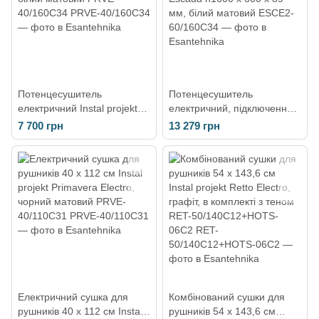
Потенцесушитель
Потенцесушитель
електричний Instal projekt
електричний, підключення
Primavera 160 х 40 см,
праворуч Instal projekt
7 700 грн
13 279 грн
білий матовий PRVE-
Escada h1600 х 600 х 89
40/160C34
мм, білий матовий
Електричний сушка для
Комбінований сушки для
рушників 40 х 112 см Instal
рушників 54 х 143,6 см