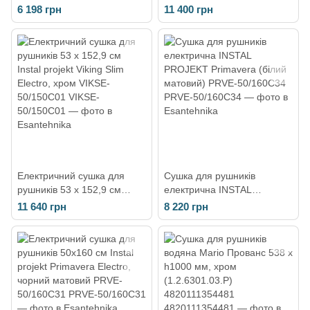
projekt Primavera Electro,
Instal projekt Retto Electro,
6 198 грн
11 400 грн
чорний матовий PRVE-
графіт, в комплекті з теном
40/110C31
RET-50/140C12+HOTS-
06C2
Електричний сушка для
Сушка для рушників
рушників 53 х 152,9 см
електрична INSTAL
Instal projekt Viking Slim
PROJEKT Primavera (білий
11 640 грн
8 220 грн
Electro, хром VIKSE-
матовий) PRVE-50/160C34
50/150C01