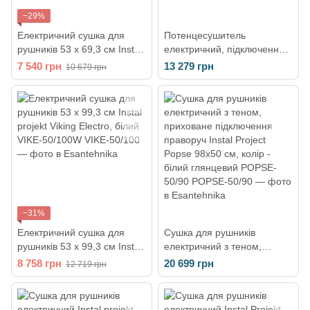
−29%
Електричний сушка для
Потенцесушитель
рушників 53 х 69,3 см Instal
електричний, підключення
projekt Viking Electro, білий
праворуч Instal projekt
7 540 грн
13 279 грн
10 679 грн
VIKE-50/70
Escada h1600 х 600 х 89
мм, чорний матовий
−31%
Електричний сушка для
Сушка для рушників
рушників 53 х 99,3 см Instal
електричний з теном,
projekt Viking Electro, білий
приховане підключення
8 758 грн
20 699 грн
12 719 грн
VIKE-50/100W
праворуч Instal Project
Popse 98х50 см, колір -
білий глянцевий POPSE-