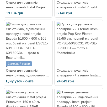
Сушка для рушників
Сушка для рушників
електричний Instal Projekt
електричний Instal Projekt
Stick Electro 50/110
Primavera Electro PRVE-
19 104 грн
6 140 грн
(500*1216мм) хром + Hots-
40/110C34 (білий)
03C2 STI-50/110C01+HOTS-
03C2
Замовний товар
Сушка для рушників
Сушка для рушників
електрична, підключення
електричний з теном Instal
праворуч Instal projekt
projekt Pop Star Electro
Ціну уточнюйте
24 849 грн
Escada h1600 х 600 х 108
98х50 см, чорний матовий
мм, білий матовий ESCE1-
POPSE-50/90C31
60/160C34