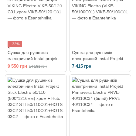
50/90
−33%
Сушка для рушників
Сушка для рушників
електричний Instal projekt
електричний Instal Projekt
VIKING Electro VIKE-50/120
VIKING Electro (VIKE-
9 550 грн
7 415 грн
14 181 грн
C01,хром
50/100C01)