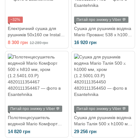
−32%
Питай про знижку у Viber 💬
Електричний сушка для
Сушка для рушників водяна
рушників 50х160 см Instal
Mario Прованс 538 х h1000
projekt Primavera Electro,
мм, хром (1.2.6301.03.Р)
8 300 грн
16 920 грн
12 289 грн
чорний матовий PRVE-
4820111354481
50/160C31
Питай про знижку у Viber 💬
Питай про знижку у Viber 💬
Полотенцесушитель
Сушка для рушників водяна
водяной Mario Комфорт
Mario Талія 500 х h1000 мм,
500 х h810 мм, хром
хром (1.2.5001.03.Р)
14 820 грн
29 256 грн
(1.2.5401.03.Р)
4820111354450