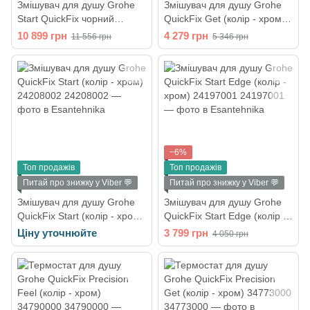
Змішувач для душу Grohe
Змішувач для душу Grohe
Start QuickFix чорний
QuickFix Get (колір - хром)
матовий UA30330801 з
32888000
10 899 грн
4 279 грн
11 556 грн
5 346 грн
душовим гарнітуром
−6%
Топ продажів
Топ продажів
Питай про знижку у Viber 💬
Питай про знижку у Viber 💬
Змішувач для душу Grohe
Змішувач для душу Grohe
QuickFix Start (колір - хром)
QuickFix Start Edge (колір -
24208002
хром) 24197001
Ціну уточнюйте
3 799 грн
4 050 грн