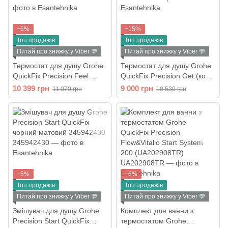
−6%
−15%
Топ продажів
Топ продажів
Питай про знижку у Viber 💬
Питай про знижку у Viber 💬
Термостат для душу Grohe
Термостат для душу Grohe
QuickFix Precision Feel
QuickFix Precision Get (колір
(колір - хром) 34790000
- хром) 34773000
10 399 грн
9 000 грн
11 070 грн
10 530 грн
−5%
−6%
Топ продажів
Топ продажів
Питай про знижку у Viber 💬
Питай про знижку у Viber 💬
Змішувач для душу Grohe
Комплект для ванни з
Precision Start QuickFix
термостатом Grohe