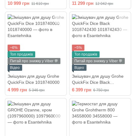
чорний матовий 345942430
QuickFix Precision
10 999 грн
11 299 грн
11 610 грн
12 042 грн
Flow&Vitalio Start System
200 (UA202908TR)
−6%
−5%
Топ продажів
Топ продажів
Питай про знижку у Viber 💬
Питай про знижку у Viber 💬
Відео
Відео
Змішувач для душу Grohe
Змішувач для душу Grohe
QuickFix Dice 1018740000
QuickFix Dice Black
1018742430
4 999 грн
6 399 грн
5 346 грн
6 750 грн