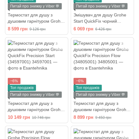
Питай про знижку у Viber 💬
Питай про знижку у Viber 💬
Термостат для душу з
Змішувач для душу Grohe
душовим гарнітуром Grohe
Start QuickFix чорний
QuickFix Precision Flow
матовий 322792432
8 599 грн
6 069 грн
9 126 грн
6 426 грн
(34800001)
−6%
−6%
Топ продажів
Топ продажів
Питай про знижку у Viber 💬
Питай про знижку у Viber 💬
Термостат для душу з
Термостат для душу з
душовим гарнітуром Grohe
душовим гарнітуром Grohe
QuickFix Precision Start
QuickFix Precision Flow
10 149 грн
8 899 грн
10 746 грн
9 450 грн
(34597001)
(34805001)