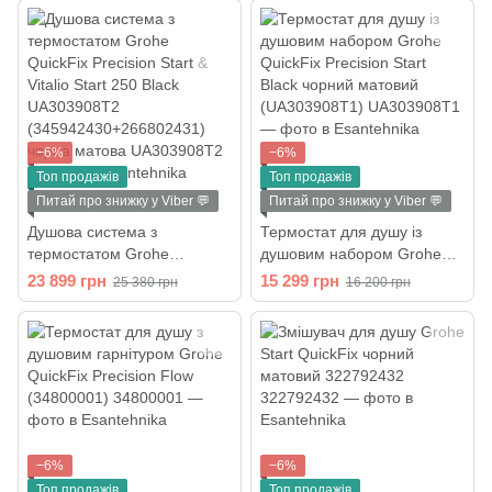
−6%
−6%
Топ продажів
Топ продажів
Питай про знижку у Viber 💬
Питай про знижку у Viber 💬
Душова система з
Термостат для душу із
термостатом Grohe
душовим набором Grohe
QuickFix Precision Start &
QuickFix Precision Start
23 899 грн
15 299 грн
25 380 грн
16 200 грн
Vitalio Start 250 Black
Black чорний матовий
UA303908T2
(UA303908T1)
(345942430+266802431)
чорна матова
−6%
−6%
Топ продажів
Топ продажів