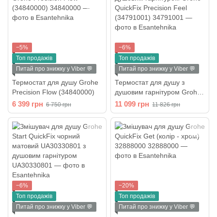
−5%
−6%
Топ продажів
Топ продажів
Питай про знижку у Viber 💬
Питай про знижку у Viber 💬
Термостат для душу Grohe
Термостат для душу з
Precision Flow (34840000)
душовим гарнітуром Grohe
QuickFix Precision Feel
6 399 грн
11 099 грн
6 750 грн
11 826 грн
(34791001)
−6%
−20%
Топ продажів
Топ продажів
Питай про знижку у Viber 💬
Питай про знижку у Viber 💬