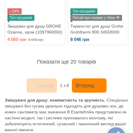
−19%
Топ продажів
Топ продажів
Питай про знижку у Viber 💬
Змішувач для душу GROHE
Термостат для душу Grohe
Ozanne, хром (1097960000)
Grohtherm 800 34558000
4 050 грн
8 046 грн
4 990 грн
Показати ще 20 товарів
Назад
Вперед
1
з 8
Змішувачі для душу: компактність та зручність.
Спеціальні
змішувачі без гусака ідеально підходять для душових зон, де
кожен сантиметр має значення.В Esantehnika представлені як
настінні моделі, так і системи прихованого монтажу, які
забезпечують естетичний, сучасний і лаконічний вигляд вашої
ванної кімнати.