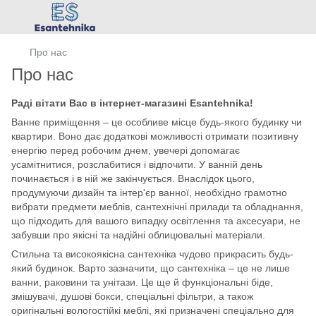
Про нас
Про нас
Раді вітати Вас в інтернет-магазині Esantehnika!
Ванне приміщення – це особливе місце будь-якого будинку чи
квартири. Воно дає додаткові можливості отримати позитивну
енергію перед робочим днем, увечері допомагає
усамітнитися, розслабитися і відпочити. У ванній день
починається і в ній же закінчується. Внаслідок цього,
продумуючи дизайн та інтер'єр ванної, необхідно грамотно
вибрати предмети меблів, сантехнічні прилади та обладнання,
що підходить для вашого випадку освітлення та аксесуари, не
забувши про якісні та надійні облицювальні матеріали.
Стильна та високоякісна сантехніка чудово прикрасить будь-
який будинок. Варто зазначити, що сантехніка – це не лише
ванни, раковини та унітази. Це ще й функціональні біде,
змішувачі, душові бокси, спеціальні фільтри, а також
оригінальні вологостійкі меблі, які призначені спеціально для