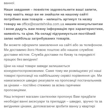
ванної.
Наше завдання – повністю задовольнити ваші запити,
тому навіть якщо ви не знайшли на нашому сайті
потрібних вам товарів – напишіть артикул та назву
товару на
office@esantehnika.com.ua
нашим консультантам
і вони дадуть вам повну інформацію про характеристики,
наявність та ціни. На складі підтримується постійний
запас найбільш затребуваних товарів.
Ви можете оформити замовлення на сайті або за телефоном.
Ми доставимо його Новою поштою або нашою службою
доставки містом. Служба доставки по Києву та передмісті
працює без вихідних!
Ціни на наші товари завжди залишаються
конкурентоспроможними. Саме тому ми розміщуємо усі наші
товарні пропозиції на найбільшому сервісі порівняння цін. Ми
намагаємося швидко реагувати на пропозиції постачальників
за цінами – постійно стежимо за всіма гарячими
пропозиціями.
Наш інтернет магазин сантехніки пропонує Вам придбати
необхідні ванні аксесуари та приладдя – швидко, зручно та за
вигідними цінами, допомагаючи зробити ванну у квартирі