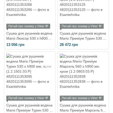
Питай про знижку у Viber 💬
Питай про знижку у Viber 💬
Сушка для рушників водяна
Сушка для рушників водяна
Mario Люксор 530 х h800
Mario Преміум Турин 530 х
мм, хром (1.2.4400.03.P)
h1360 мм, хром
13 056 грн
26 472 грн
4820111353286
(1.2.1504.03.P)
4820111353125
Питай про знижку у Viber 💬
Питай про знижку у Viber 💬
Сушка для рушників водяна
Сушка для рушників водяна
Mario Преміум Турин 530 х
Mario Преміум Марсель 560