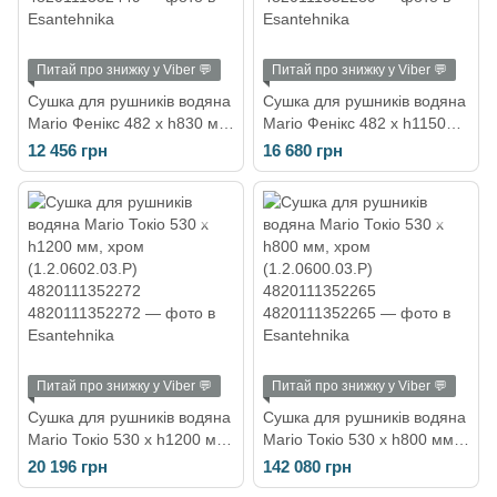
Питай про знижку у Viber 💬
Питай про знижку у Viber 💬
Сушка для рушників водяна
Сушка для рушників водяна
Mario Фенікс 482 х h830 мм,
Mario Фенікс 482 х h1150
хром (1.2.1100.03.P)
мм, хром (1.2.1102.03.P)
12 456 грн
16 680 грн
4820111352449
4820111352289
Питай про знижку у Viber 💬
Питай про знижку у Viber 💬
Сушка для рушників водяна
Сушка для рушників водяна
Mario Токіо 530 х h1200 мм,
Mario Токіо 530 х h800 мм,
хром (1.2.0602.03.P)
хром (1.2.0600.03.P)
20 196 грн
142 080 грн
4820111352272
4820111352265