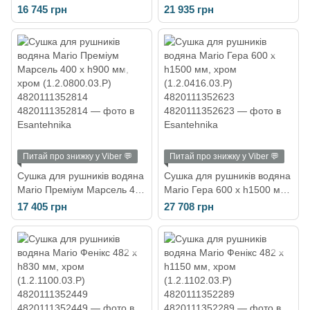
h900 мм, хром
х h900 мм, хром
16 745 грн
21 935 грн
(1.2.1501.03.P)
(1.2.0803.03.P)
4820111353095
4820111352838
Питай про знижку у Viber 💬
Питай про знижку у Viber 💬
Сушка для рушників водяна
Сушка для рушників водяна
Mario Преміум Марсель 400
Mario Гера 600 х h1500 мм,
х h900 мм, хром
хром (1.2.0416.03.P)
17 405 грн
27 708 грн
(1.2.0800.03.P)
4820111352623
4820111352814