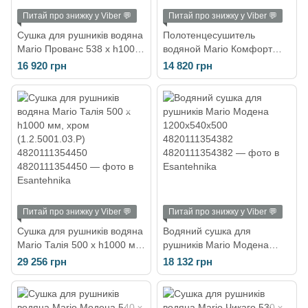
Питай про знижку у Viber 💬
Питай про знижку у Viber 💬
Сушка для рушників водяна
Полотенцесушитель
Mario Прованс 538 х h1000
водяной Mario Комфорт
мм, хром (1.2.6301.03.Р)
500 х h810 мм, хром
16 920 грн
14 820 грн
4820111354481
(1.2.5401.03.Р)
4820111354467
Питай про знижку у Viber 💬
Питай про знижку у Viber 💬
Сушка для рушників водяна
Водяний сушка для
Mario Талія 500 х h1000 мм,
рушників Mario Модена
хром (1.2.5001.03.Р)
1200x540x500
29 256 грн
18 132 грн
4820111354450
4820111354382