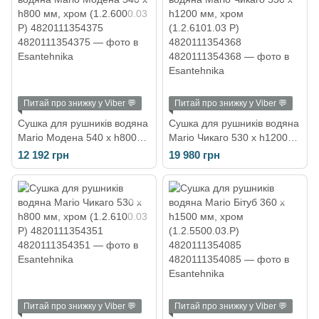
Питай про знижку у Viber 💬
Питай про знижку у Viber 💬
Сушка для рушників водяна
Сушка для рушників водяна
Mario Модена 540 х h800
Mario Чикаго 530 х h1200
мм, хром (1.2.6000.03 Р)
мм, хром (1.2.6101.03 Р)
12 192 грн
19 980 грн
4820111354375
4820111354368
Питай про знижку у Viber 💬
Питай про знижку у Viber 💬