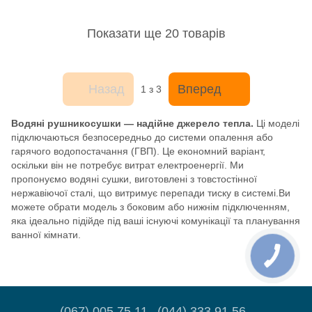
Показати ще 20 товарів
Назад
Вперед
1
з 3
Водяні рушникосушки — надійне джерело тепла.
Ці моделі
підключаються безпосередньо до системи опалення або
гарячого водопостачання (ГВП). Це економний варіант,
оскільки він не потребує витрат електроенергії. Ми
пропонуємо водяні сушки, виготовлені з товстостінної
нержавіючої сталі, що витримує перепади тиску в системі.Ви
можете обрати модель з боковим або нижнім підключенням,
яка ідеально підійде під ваші існуючі комунікації та планування
ванної кімнати.
(067) 005 75 11
(044) 333 91 56