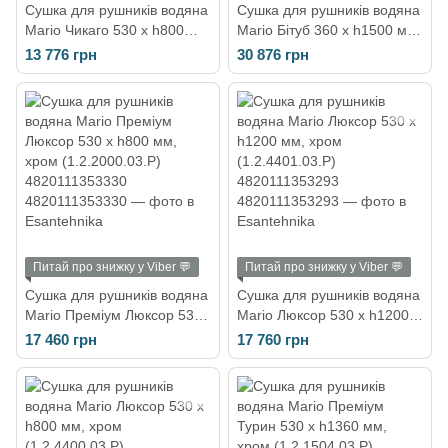
Сушка для рушників водяна
Сушка для рушників водяна
Mario Чикаго 530 х h800
Mario Бітуб 360 х h1500 мм,
мм, хром (1.2.6100.03 Р)
хром (1.2.5500.03.Р)
13 776 грн
30 876 грн
4820111354351
4820111354085
Питай про знижку у Viber 💬
Питай про знижку у Viber 💬
Сушка для рушників водяна
Сушка для рушників водяна
Mario Преміум Люксор 530
Mario Люксор 530 х h1200
х h800 мм, хром
мм, хром (1.2.4401.03.P)
17 460 грн
17 760 грн
(1.2.2000.03.P)
4820111353293
4820111353330