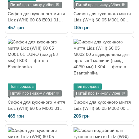
Питай про знижку у Viber 💬
Питай про знижку у Viber 💬
Сифон для кухонного миття
Сифон для кухонного миття
Lidz (WHI) 60 08 E001 01
Lidz (WHI) 60 05 M001 00
ECO з круглим переливом
(вихід 50 мм)
457 грн
185 грн
(вихід 50 мм)
Топ продажів
Топ продажів
Питай про знижку у Viber 💬
Питай про знижку у Viber 💬
Сифон для кухонного миття
Сифон для кухонного миття
Lidz (WHI) 60 05 M001 01
Lidz (WHI) 60 05 M002 00 з
EURO (вихід 50 мм)
відведенням для пральної
465 грн
206 грн
машини (вихід 40/50 мм)