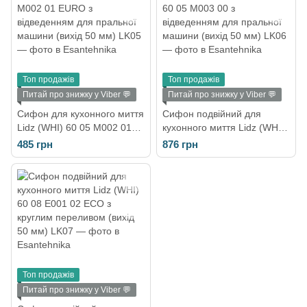
Топ продажів
Топ продажів
Питай про знижку у Viber 💬
Питай про знижку у Viber 💬
Сифон для кухонного миття
Сифон подвійний для
Lidz (WHI) 60 05 M002 01
кухонного миття Lidz (WHI)
EURO з відведенням для
60 05 M003 00 з
485 грн
876 грн
пральної машини (вихід 50
відведенням для пральної
мм)
машини (вихід 50 мм)
Топ продажів
Питай про знижку у Viber 💬