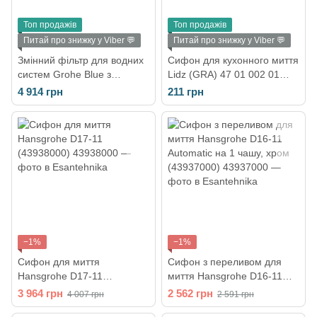
Топ продажів
Топ продажів
Питай про знижку у Viber 💬
Питай про знижку у Viber 💬
Змінний фільтр для водних
Сифон для кухонного миття
систем Grohe Blue з
Lidz (GRA) 47 01 002 01
активованим вугіллям для
(LIDZGRA470100201)
4 914 грн
211 грн
м'якої води 3000
−1%
−1%
Сифон для миття
Сифон з переливом для
Hansgrohe D17-11
миття Hansgrohe D16-11
(43938000)
Automatic на 1 чашу, хром
3 964 грн
2 562 грн
4 007 грн
2 591 грн
(43937000)