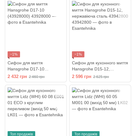
−1%
−1%
Сифон для миття
Сифон для кухонного миття
Hansgrohe D17-10
Hansgrohe D15-12,
(43928000)
нержавіюча сталь 43942800
2 432 грн
2 596 грн
2 460 грн
2 625 грн
Топ продажів
Топ продажів