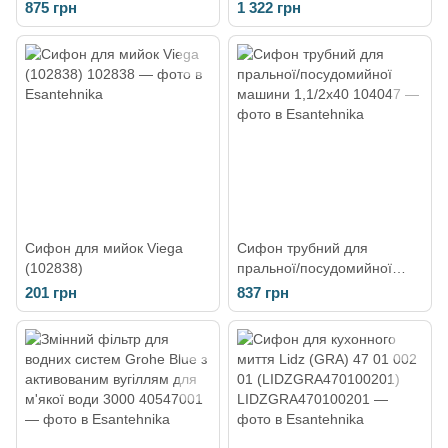
875 грн
1 322 грн
Сифон для мийок Viega
Сифон трубний для
(102838)
пральної/посудомийної
машини 1,1/2x40
201 грн
837 грн