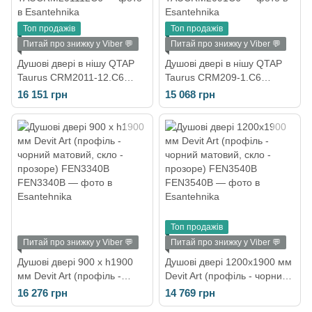
Топ продажів
Топ продажів
Питай про знижку у Viber 💬
Питай про знижку у Viber 💬
Душові двері в нішу QTAP
Душові двері в нішу QTAP
Taurus CRM2011-12.C6
Taurus CRM209-1.C6
профіль 110-120х185 см
профіль 90-100х185 см
16 151 грн
15 068 грн
скло 6 мм розсувні
скло 6 мм розсувні
TAUCRM201112C6
TAUCRM2091C6
Топ продажів
Питай про знижку у Viber 💬
Питай про знижку у Viber 💬
Душові двері 900 х h1900
Душові двері 1200х1900 мм
мм Devit Art (профіль -
Devit Art (профіль - чорний
чорний матовий, скло -
матовий, скло - прозоре)
16 276 грн
14 769 грн
прозоре) FEN3340B
FEN3540B