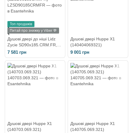
Топ продажів
Питай про знижку у Viber 💬
Душові двері до ніші Lidz
Душові двері Huppe X1
Zycie SD90x185.CRM.FR,
(140404069321)
скло Frost 5 мм
7 581 грн
9 001 грн
(LZSD90185CRMFR)
Душові двері Huppe X1
Душові двері Huppe X1
(140703.069.321)
(140705.069.321)