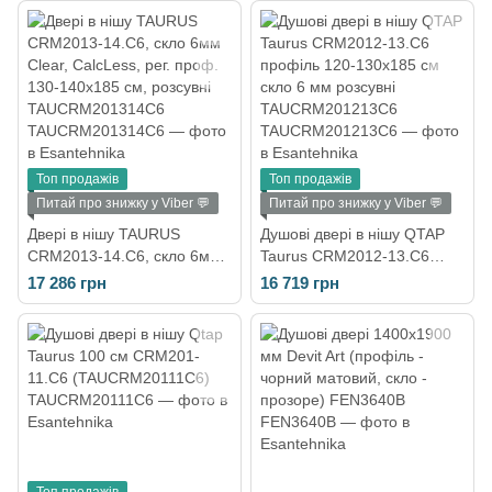
Топ продажів
Топ продажів
Питай про знижку у Viber 💬
Питай про знижку у Viber 💬
Двері в нішу TAURUS
Душові двері в нішу QTAP
CRM2013-14.C6, скло 6мм
Taurus CRM2012-13.C6
Clear, CalcLess, рег. проф.
профіль 120-130х185 см
17 286 грн
16 719 грн
130-140x185 см, розсувні
скло 6 мм розсувні
TAUCRM201314C6
TAUCRM201213C6