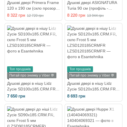
Душові двері Primera Frame
Душові двері ASIGNATURA
120 х 190 см (скло прозоре)
Turia 90 см (профіль -
SDC1212
сатин, скло - прозоре)
8 322 грн
8 220 грн
12 720 грн
13 944 грн
39040409
Топ продажів
Топ продажів
Питай про знижку у Viber 💬
Питай про знижку у Viber 💬
Душові двері в нішу Lidz
Душові двері в нішу Lidz
Zycie SD100x185.CRM.FR,
Zycie SD120x185.CRM.FR,
скло Frost 5 мм
скло Frost 5 мм
7 650 грн
8 693 грн
LZSD120185CRMFR