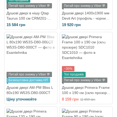
Топ продажів
Питай про знижку у Viber 💬
Питай про знижку у Viber 💬
Душові двері в нішу Qtap
Душові двері 1400х1900 мм
Taurus 100 см CRM201-
Devit Art (профіль - чорний
11.C6 (TAUCRM20111C6)
матовий, скло - прозоре)
15 584 грн
19 920 грн
FEN3640B
−30%
Питай про знижку у Viber 💬
Топ продажів
Безкоштовна доставка НП
Питай про знижку у Viber 💬
Душові двері AM-PM Bliss L
Душові двері Primera Frame
80x190 W53S-D80-000CT
100 х 190 см (скло прозоре)
SDC1010
Ціну уточнюйте
8 159 грн
11 659 грн