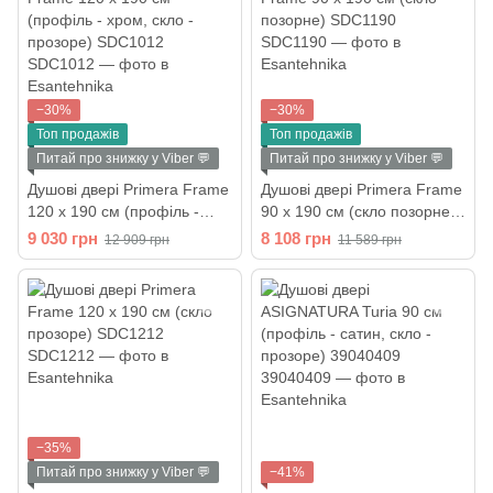
−30%
−30%
Топ продажів
Топ продажів
Питай про знижку у Viber 💬
Питай про знижку у Viber 💬
Душові двері Primera Frame
Душові двері Primera Frame
120 х 190 см (профіль -
90 х 190 см (скло позорне)
хром, скло - прозоре)
SDC1190
9 030 грн
8 108 грн
12 909 грн
11 589 грн
SDC1012
−35%
Питай про знижку у Viber 💬
−41%