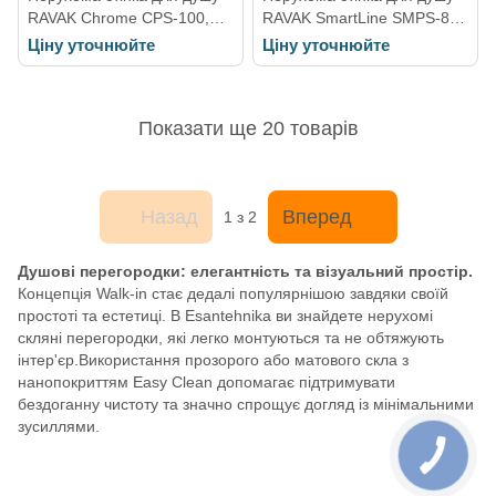
RAVAK Chrome CPS-100,
RAVAK SmartLine SMPS-80
1000 мм h1950, профіль
R, права 800 мм h1900,
Ціну уточнюйте
Ціну уточнюйте
сатин, скло TRANSPARENT
профіль хром, скло
9QVA0U00Z1
TRANSPARENT
9SP40A00Z1
Показати ще 20 товарів
Назад
Вперед
1
з 2
Душові перегородки: елегантність та візуальний простір.
Концепція Walk-in стає дедалі популярнішою завдяки своїй
простоті та естетиці. В Esantehnika ви знайдете нерухомі
скляні перегородки, які легко монтуються та не обтяжують
інтер'єр.Використання прозорого або матового скла з
нанопокриттям Easy Clean допомагає підтримувати
бездоганну чистоту та значно спрощує догляд із мінімальними
зусиллями.