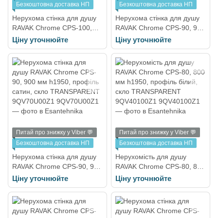
Безкоштовна доставка НП
Безкоштовна доставка НП
Нерухома стінка для душу
Нерухома стінка для душу
RAVAK Chrome CPS-100,
RAVAK Chrome CPS-90, 900
1000 мм h1950, профіль
мм h1950, профіль білий,
Ціну уточнюйте
Ціну уточнюйте
полірований алюміній, скло
скло TRANSPARENT
TRANSPARENT
9QV70100Z1
9QVA0C00Z1
Питай про знижку у Viber 💬
Питай про знижку у Viber 💬
Безкоштовна доставка НП
Безкоштовна доставка НП
Нерухома стінка для душу
Нерухомість для душу
RAVAK Chrome CPS-90, 900
RAVAK Chrome CPS-80, 800
мм h1950, профіль сатин,
мм h1950, профіль білий,
Ціну уточнюйте
Ціну уточнюйте
скло TRANSPARENT
скло TRANSPARENT
9QV70U00Z1
9QV40100Z1