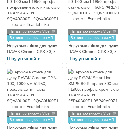
Питай про знижку у Viber 💬
Питай про знижку у Viber 💬
Безкоштовна доставка НП
Безкоштовна доставка НП
Нерухома стінка для душу
Нерухома стінка для душу
RAVAK Chrome CPS-80, 800
RAVAK Chrome CPS-80, 800
мм h1950, профіль
мм h1950, профіль сатин,
Ціну уточнюйте
Ціну уточнюйте
полірований алюміній, скло
скло TRANSPARENT
TRANSPARENT
9QV40U00Z1
9QV40C00Z1
Питай про знижку у Viber 💬
Питай про знижку у Viber 💬
Безкоштовна доставка НП
Безкоштовна доставка НП
Нерухома стінка для душу
Нерухома стінка для душу