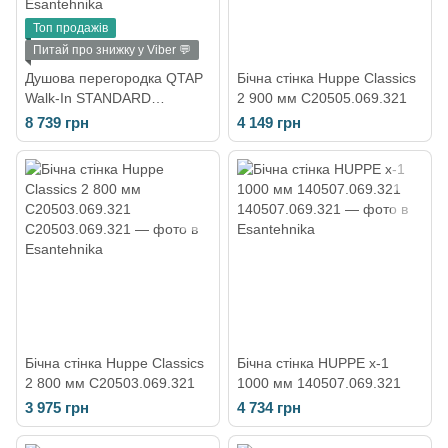
Топ продажів
Питай про знижку у Viber 💬
Душова перегородка QTAP
Бічна стінка Huppe Classics
Walk-In STANDARD
2 900 мм C20505.069.321
CRM209.C8, скло 8 мм
8 739 грн
4 149 грн
Clear, CalcLess, 90x190,
нерухома STDCRM209C8
Бічна стінка Huppe Classics
Бічна стінка HUPPE x-1
2 800 мм C20503.069.321
1000 мм 140507.069.321
3 975 грн
4 734 грн