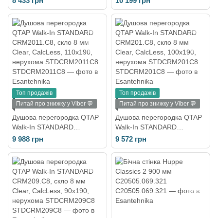
8 433 грн
10 199 грн
Топ продажів
Топ продажів
Питай про знижку у Viber 💬
Питай про знижку у Viber 💬
Душова перегородка QTAP
Душова перегородка QTAP
Walk-In STANDARD
Walk-In STANDARD
CRM2011.C8, скло 8 мм
CRM201.C8, скло 8 мм
9 988 грн
9 572 грн
Clear, CalcLess, 110x190,
Clear, CalcLess, 100x190,
нерухома STDCRM2011C8
нерухома STDCRM201C8