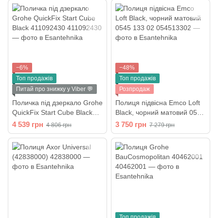
−6%
−48%
Топ продажів
Топ продажів
Питай про знижку у Viber 💬
Розпродаж
Поличка під дзеркало Grohe
Полиця підвісна Emco Loft
QuickFix Start Cube Black
Black, чорний матовий 0545
411092430
133 02
4 539 грн
3 750 грн
4 806 грн
7 279 грн
Топ продажів