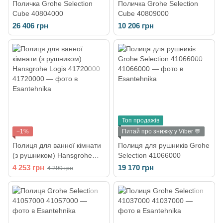
Поличка Grohe Selection
Поличка Grohe Selection
Cube 40804000
Cube 40809000
26 406 грн
10 206 грн
Топ продажів
−1%
Питай про знижку у Viber 💬
Полиця для ванної кімнати
Полиця для рушників Grohe
(з рушником) Hansgrohe
Selection 41066000
Logis 41720000
4 253 грн
19 170 грн
4 299 грн