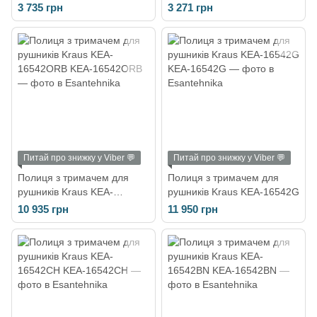
3 735 грн
3 271 грн
Питай про знижку у Viber 💬
Питай про знижку у Viber 💬
Полиця з тримачем для
Полиця з тримачем для
рушників Kraus KEA-
рушників Kraus KEA-16542G
16542ORB
10 935 грн
11 950 грн