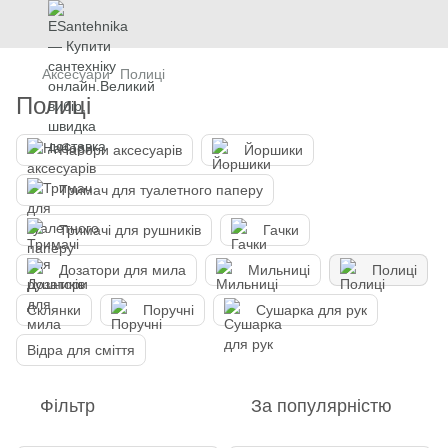
Аксесуари
Полиці
Полиці
Набори аксесуарів
Йоршики
Тримач для туалетного паперу
Тримачі для рушників
Гачки
Дозатори для мила
Мильниці
Полиці
Склянки
Поручні
Сушарка для рук
Відра для сміття
Фільтр
За популярністю