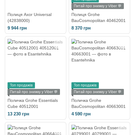
Питай про знижку у Viber 💬
Полиця Axor Universal
Полиця Grohe
(42838000)
BauCosmopolitan 40462001
9 944 грн
8 370 грн
Топ продажів
Топ продажів
Питай про знижку у Viber 💬
Питай про знижку у Viber 💬
Поличка Grohe Essentials
Поличка Grohe
Cube 40512001
BauCosmopolitan 40663001
13 230 грн
4 590 грн