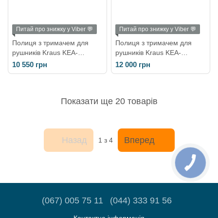
Питай про знижку у Viber 💬
Питай про знижку у Viber 💬
Полиця з тримачем для
Полиця з тримачем для
рушників Kraus KEA-
рушників Kraus KEA-
16542CH
16542BN
10 550 грн
12 000 грн
Показати ще 20 товарів
Назад
Вперед
1
з 4
(067) 005 75 11
(044) 333 91 56