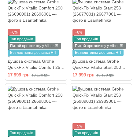
−6%
−6%
Топ продажів
Топ продажів
Питай про знижку у Viber 💬
Питай про знижку у Viber 💬
Безкоштовна доставка НП
Безкоштовна доставка НП
Душова система Grohe
Душова система Grohe
QuickFix Vitalio Comfort 250
QuickFix Vitalio Start 250
(26696001)
(26677001)
17 999 грн
17 999 грн
19 170 грн
19 170 грн
−5%
Топ продажів
Топ продажів