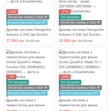
−11%
−37%
Питай про знижку у Viber 💬
Топ продажів
Безкоштовна доставка НП
Питай про знижку у Viber 💬
Душова система Hansgrohe
Душова система Hansgrohe
Activera S 240 1jet EcoSmart
Activera S 240 1jet EcoSmart
Varia (колір - хром)
з термостатом Ecostat Fine
17 806 грн
19 169 грн
20 020 грн
30 276 грн
28875000
Varia (колір - хром)
28078000
−5%
−23%
Топ продажів
Топ продажів
Питай про знижку у Viber 💬
Питай про знижку у Viber 💬
Безкоштовна доставка НП
Безкоштовна доставка НП
Душова система з
Душова система з
термостатом для ванни
термостатом для ванни
Grohe QuickFix Vitalio
Grohe QuickFix Vitalio Start