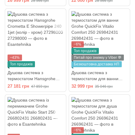
26 999 грн
22 000 грн
28 566 грн
28 566 грн
Comfort 250 (26984001)
250 (26988001)
−6%
Топ продажів
−43%
Питай про знижку у Viber 💬
Топ продажів
Безкоштовна доставка НП
Душова система з
Душова система з
термостатом Hansgrohe
термостатом для ванни
Crometta E Showerpipe 240
Grohe QuickFix Vitalio
27 181 грн
32 999 грн
47 859 грн
35 046 грн
1jet (колір - хром) 27298000
Comfort 250 269842431
−6%