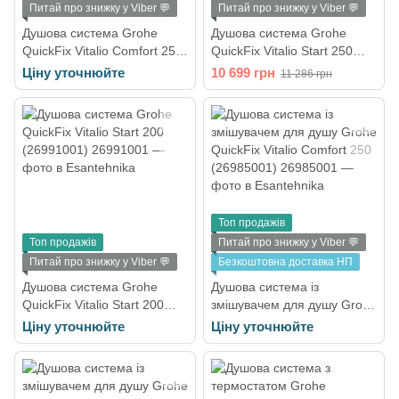
Питай про знижку у Viber 💬
Питай про знижку у Viber 💬
Душова система Grohe
Душова система Grohe
QuickFix Vitalio Comfort 250
QuickFix Vitalio Start 250
(26698001)
(26989001)
Ціну уточнюйте
10 699 грн
11 286 грн
Топ продажів
Топ продажів
Питай про знижку у Viber 💬
Питай про знижку у Viber 💬
Безкоштовна доставка НП
Душова система Grohe
Душова система із
QuickFix Vitalio Start 200
змішувачем для душу Grohe
(26991001)
QuickFix Vitalio Comfort 250
Ціну уточнюйте
Ціну уточнюйте
(26985001)