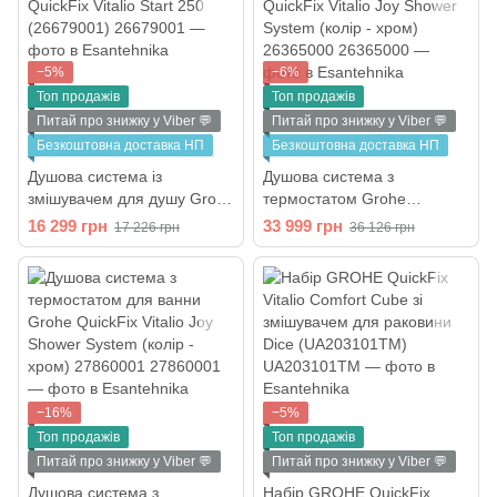
−5%
−6%
Топ продажів
Топ продажів
Питай про знижку у Viber 💬
Питай про знижку у Viber 💬
Безкоштовна доставка НП
Безкоштовна доставка НП
Душова система із
Душова система з
змішувачем для душу Grohe
термостатом Grohe
QuickFix Vitalio Start 250
QuickFix Vitalio Joy Shower
16 299 грн
33 999 грн
17 226 грн
36 126 грн
(26679001)
System (колір - хром)
26365000
−16%
−5%
Топ продажів
Топ продажів
Питай про знижку у Viber 💬
Питай про знижку у Viber 💬
Душова система з
Набір GROHE QuickFix