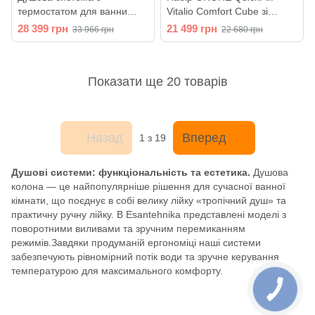
термостатом для ванни
Vitalio Comfort Cube зі
Grohe QuickFix Vitalio Joy
змішувачем для раковини
28 399 грн
21 499 грн
33 966 грн
22 680 грн
Shower System (колір -
Dice (UA203101TM)
хром) 27860001
Показати ще 20 товарів
Назад
Вперед
1
з 19
Душові системи: функціональність та естетика.
Душова
колона — це найпопулярніше рішення для сучасної ванної
кімнати, що поєднує в собі велику лійку «тропічний душ» та
практичну ручну лійку. В Esantehnika представлені моделі з
поворотними виливами та зручним перемиканням
режимів.Завдяки продуманій ергономіці наші системи
забезпечують рівномірний потік води та зручне керування
температурою для максимального комфорту.