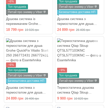
−6%
Топ продажів
Топ продажів
Питай про знижку у Viber 💬
Питай про знижку у Viber 💬
Безкоштовна доставка НП
Душова система із
Душова система з
перемикачем Grohe
термостатом для душа
QuickFix Vitalio Start 250
Grohe QuickFix Vitalio
18 799 грн
24 899 грн
19 926 грн
26 406 грн
266802431
Comfort 250 266962431
−6%
Топ продажів
−9%
Питай про знижку у Viber 💬
Топ продажів
Безкоштовна доставка НП
Питай про знижку у Viber 💬
Душова система з
Термостатична душова
термостатом для душа
система Qtap Sloup
Grohe QuickFix Vitalio Start
QTSL57T103KNC
24 899 грн
9 900 грн
26 406 грн
10 820 грн
250 266772431