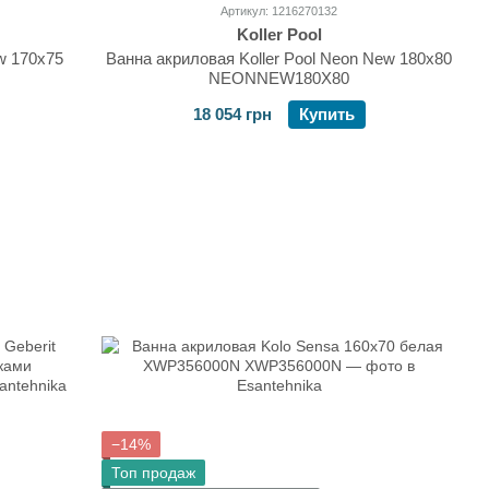
Артикул: 1216270132
Koller Pool
w 170х75
Ванна акриловая Koller Pool Neon New 180х80
NEONNEW180X80
18 054 грн
Купить
−14%
Топ продаж