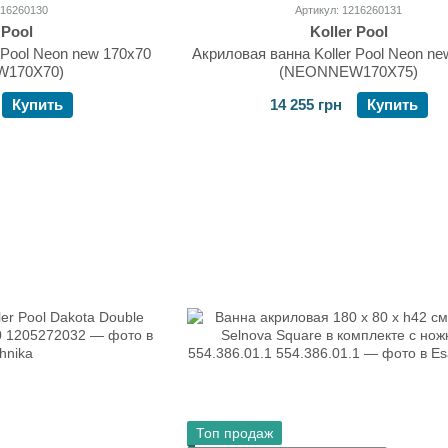
216260130
Артикул: 1216260131
 Pool
Koller Pool
 Pool Neon new 170х70
Акриловая ванна Koller Pool Neon ne
170X70)
(NEONNEW170X75)
Купить
14 255 грн
Купить
Топ продаж