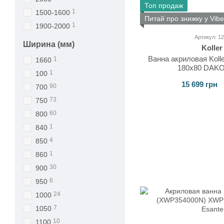
Топ продаж
1
1500-1600
Питай про знижку у Vibe
1
1900-2000
Артикул: 1
Ширина (мм)
Koller
Ванна акриловая Kolle
1
1660
180x80 DAK
1
100
15 699 грн
90
700
73
750
60
800
1
840
4
850
1
860
30
900
6
950
24
1000
7
1050
10
1100