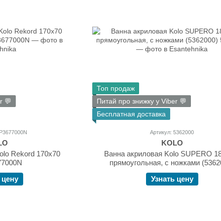
Топ продаж
r 💬
Питай про знижку у Viber 💬
Бесплатная доставка
WP3677000N
Артикул: 5362000
LO
KOLO
olo Rekord 170х70
Ванна акриловая Kolo SUPERO 18
7000N
прямоугольная, с ножками (5362
 цену
Узнать цену