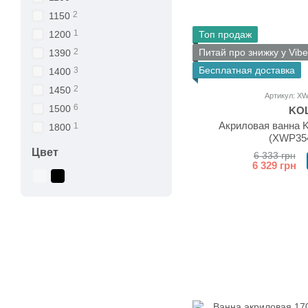
2
1150
1
Топ продаж
1200
Питай про знижку у Vibe
2
1390
Бесплатная доставка
3
1400
2
1450
Артикул: X
6
1500
KO
Акриловая ванна K
1
1800
(XWP35
Цвет
6 333 грн
6 329 грн