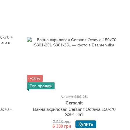
−16%
Топ продаж
Артикул: S301-251
Cersanit
0х70 +
Ванна акриловая Cersanit Octavia 150x70
S301-251
7 519 грн
Купить
6 330 грн