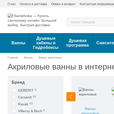
Перейти к основному контенту
О нас
Оплата и доставка
Обмен и возврат
Контактная информац
Душевые
Душевая
Ванны
кабины и
Смесит
программа
Гидробоксы
Главная
Ванны
Ванны акриловые
Акриловые ванны в интерне
Бренд
9
GEBERIT
59
Cersanit
49
Ravak
Ванны
6
Villeroy & Boch
акриловые