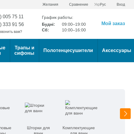
Сравнение
Желания
Укр
Рус
Вход
) 005 75 11
График работы:
Мой заказ
) 333 91 56
Будні:
09:00–19:00
Сб:
10:00–16:00
звонить вам?
ые
Трапы и
Полотенцесушители
Аксессуары
и
сифоны
ловые
Шторки для
Комплектующие
нны
ванн
для ванн