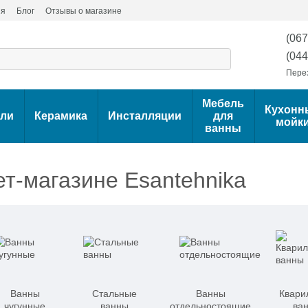
ия
Блог
Отзывы о магазине
(067
(044
Пере
Мебель
Кухонн
ели
Керамика
Инсталляции
для
мойк
ванны
т-магазине Esantehnika
Ванны
Стальные
Ванны
Квари
чугунные
ванны
отдельностоящие
ва