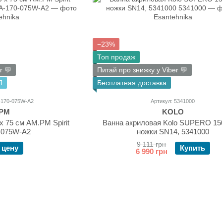
−23%
Топ продаж
r 💬
Питай про знижку у Viber 💬
П
Бесплатная доставка
-170-075W-A2
Артикул: 5341000
PM
KOLO
х 75 см AM.PM Spirit
Ванна акриловая Kolo SUPERO 15
-075W-A2
ножки SN14, 5341000
9 111 грн
 цену
Купить
6 990 грн