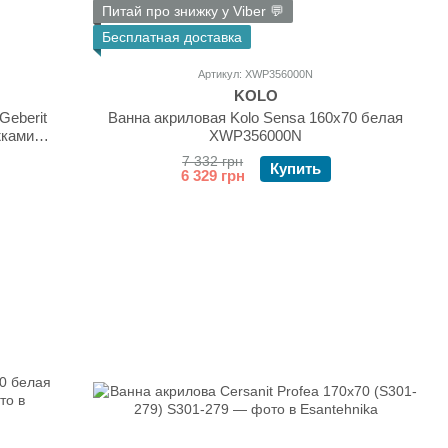
Питай про знижку у Viber 💬
Бесплатная доставка
Артикул: XWP356000N
KOLO
Geberit
Ванна акриловая Kolo Sensa 160х70 белая
жками
XWP356000N
7 332 грн
Купить
6 329 грн