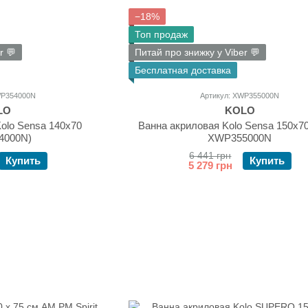
−18%
Топ продаж
r 💬
Питай про знижку у Viber 💬
Бесплатная доставка
WP354000N
Артикул: XWP355000N
LO
KOLO
olo Sensa 140x70
Ванна акриловая Kolo Sensa 150х7
4000N)
XWP355000N
6 441 грн
Купить
Купить
5 279 грн