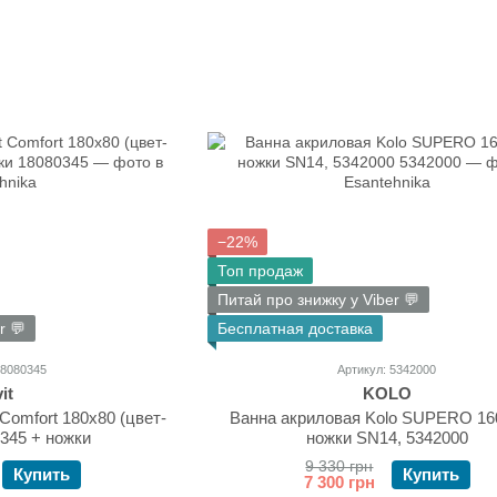
−22%
Топ продаж
Питай про знижку у Viber 💬
r 💬
Бесплатная доставка
18080345
Артикул: 5342000
it
KOLO
Comfort 180x80 (цвет-
Ванна акриловая Kolo SUPERO 16
345 + ножки
ножки SN14, 5342000
9 330 грн
Купить
Купить
7 300 грн