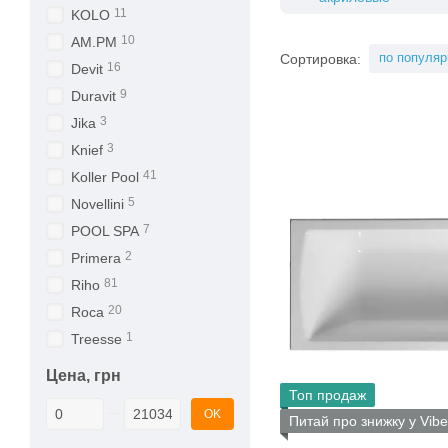
11
KOLO
10
AM.PM
по популяр
Сортировка:
16
Devit
9
Duravit
3
Jika
3
Knief
41
Koller Pool
5
Novellini
7
POOL SPA
2
Primera
81
Riho
20
Roca
1
Treesse
Цена, грн
Топ продаж
От Цена, грн
До Цена, грн
OK
Питай про знижку у Vibe