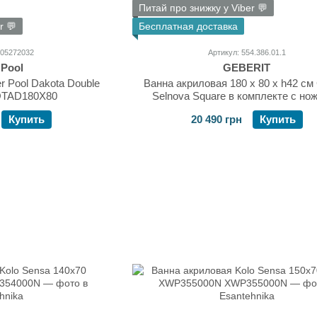
Питай про знижку у Viber 💬
r 💬
Бесплатная доставка
205272032
Артикул: 554.386.01.1
 Pool
GEBERIT
r Pool Dakota Double
Ванна акриловая 180 х 80 х h42 см 
OTAD180X80
Selnova Square в комплекте с но
554.386.01.1
Купить
20 490 грн
Купить