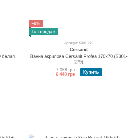
−9%
Топ продаж
Артикул: S301-279
Cersanit
0 белая
Ванна акрилова Cersanit Profea 170x70 (S301-
279)
7 058 грн
Купить
6 440 грн