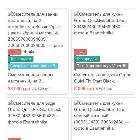
−5%
−6%
Топ продаж
Топ продаж
Бесплатная доставка НП
Питай про знижку у Viber 💬
Смеситель для ванны
Смеситель для кухни Grohe
настенный, на 2
QuickFix Start Black
потребителя Bossini Apice
304692430
33 000 грн
8 099 грн
34 620 грн
8 586 грн
(цвет - чёрный матовый)
Z00557000094005