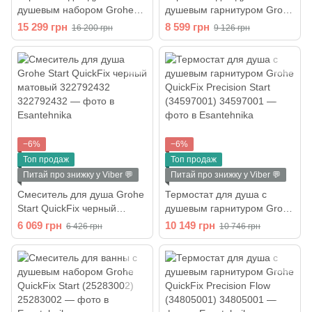
душевым набором Grohe
душевым гарнитуром Grohe
QuickFix Precision Start
QuickFix Precision Flow
15 299 грн
8 599 грн
16 200 грн
9 126 грн
Black чёрный матовый
(34800001)
(UA303908T1)
−6%
−6%
Топ продаж
Топ продаж
Питай про знижку у Viber 💬
Питай про знижку у Viber 💬
Смеситель для душа Grohe
Термостат для душа с
Start QuickFix черный
душевым гарнитуром Grohe
матовый 322792432
QuickFix Precision Start
6 069 грн
10 149 грн
6 426 грн
10 746 грн
(34597001)