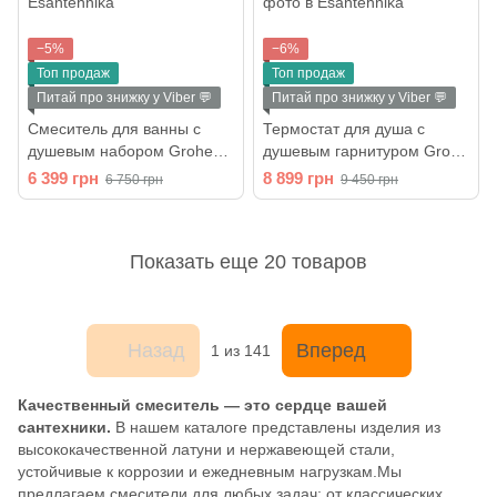
−5%
−6%
Топ продаж
Топ продаж
Питай про знижку у Viber 💬
Питай про знижку у Viber 💬
Смеситель для ванны с
Термостат для душа с
душевым набором Grohe
душевым гарнитуром Grohe
QuickFix Start (25283002)
QuickFix Precision Flow
6 399 грн
8 899 грн
6 750 грн
9 450 грн
(34805001)
Показать еще 20 товаров
Назад
Вперед
1
из 141
Качественный смеситель — это сердце вашей
сантехники.
В нашем каталоге представлены изделия из
высококачественной латуни и нержавеющей стали,
устойчивые к коррозии и ежедневным нагрузкам.Мы
предлагаем смесители для любых задач: от классических