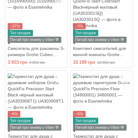
−37%
−6%
Топ продаж
Топ продаж
Питай про знижку у Viber 💬
Питай про знижку у Viber 💬
Смеситель для раковины S-
Комплект смесителей для
размера Grohe Cubeo
ванной комнаты Grohe
(1016990000)
QuickFix Start ColdStart
3 833 грн
15 199 грн
6 092 грн
16 092 грн
Blackчёрный матовый
(UA303301SQ)
−6%
−6%
Топ продаж
Топ продаж
Питай про знижку у Viber 💬
Питай про знижку у Viber 💬
Термостат для душа с
Термостат для душа с