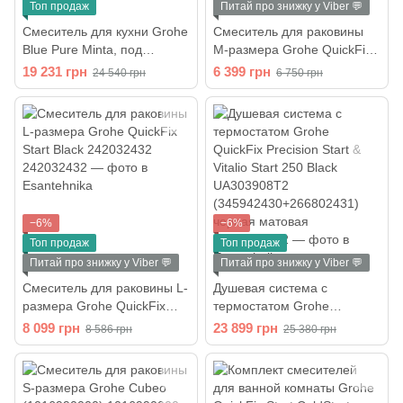
Топ продаж
Питай про знижку у Viber 💬
Смеситель для кухни Grohe
Смеситель для раковины
Blue Pure Minta, под
M-размера Grohe QuickFix
обратный осмос, хром
Start Black 234552432
19 231 грн
6 399 грн
24 540 грн
6 750 грн
(30590000)
−6%
−6%
Топ продаж
Топ продаж
Питай про знижку у Viber 💬
Питай про знижку у Viber 💬
Смеситель для раковины L-
Душевая система с
размера Grohe QuickFix
термостатом Grohe
Start Black 242032432
QuickFix Precision Start &
8 099 грн
23 899 грн
8 586 грн
25 380 грн
Vitalio Start 250 Black
UA303908T2
(345942430+266802431)
черная матовая