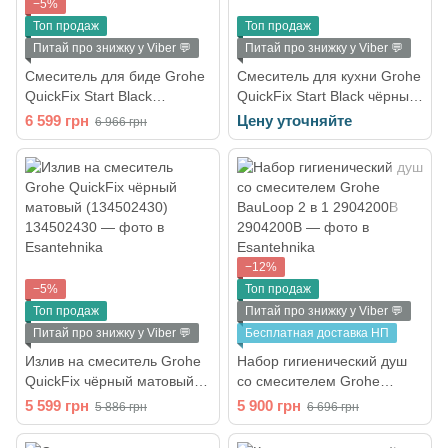
−5%
Топ продаж
Топ продаж
Питай про знижку у Viber 💬
Питай про знижку у Viber 💬
Смеситель для биде Grohe
Смеситель для кухни Grohe
QuickFix Start Black
QuickFix Start Black чёрный
325602432
матовый (306312430)
6 599 грн
Цену уточняйте
6 966 грн
−12%
−5%
Топ продаж
Топ продаж
Питай про знижку у Viber 💬
Питай про знижку у Viber 💬
Бесплатная доставка НП
Излив на смеситель Grohe
Набор гигиенический душ
QuickFix чёрный матовый
со смесителем Grohe
(134502430)
BauLoop 2 в 1 2904200B
5 599 грн
5 900 грн
5 886 грн
6 696 грн