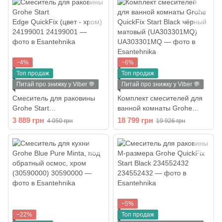
−4%
−6%
Топ продаж
Топ продаж
Питай про знижку у Viber 💬
Питай про знижку у Viber 💬
Смеситель для раковины
Комплект смесителей для
Grohe Start
ванной комнаты Grohe
Edge QuickFix (цвет - хром)
QuickFix Start Black чёрный
3 889 грн
18 799 грн
4 050 грн
19 926 грн
24199001
матовый (UA303301MQ)
−5%
−22%
Топ продаж