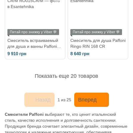
Питай про знижку у Viber 💬
Питай про знижку у Viber 💬
Смеситель встраиваемый
Смеситель для душа Paffoni
для душа и ванны Paffoni
Ringo RIN 168 CR
Rock RO 015 CR/M
9 910 грн
8 640 грн
Показать еще 20 товаров
Назад
Вперед
1
из 25
Смесители Paffoni
выбирают те, кто ценит итальянский
стиль, качество исполнения и долговечность сантехники.
Продукция бренда сочетает элегантный дизайн, современные
технологии и надежные комплектующие, обеспечивая