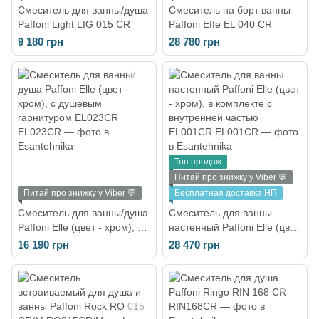
Смеситель для ванны/душа
Смеситель на борт ванны
Paffoni Light LIG 015 CR
Paffoni Effe EL 040 CR
9 180 грн
28 780 грн
Топ продаж
Питай про знижку у Viber 💬
Питай про знижку у Viber 💬
Бесплатная доставка НП
Смеситель для ванны/душа
Смеситель для ванны
Paffoni Elle (цвет - хром), с
настенный Paffoni Elle (цвет
душевым гарнитуром
- хром), в комплекте с
16 190 грн
28 470 грн
EL023CR
внутренней частью
EL001CR