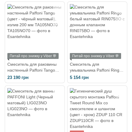
Питай про знижку у Viber 💬
Питай про знижку у Viber 💬
Смеситель для раковины
Смеситель для
настенный Paffoni Tango
умывальника Paffoni Ringo
(цвет - чёрный матовый),
белый матовый RIN075BO с
23 190 грн
5 154 грн
излив 200 мм TA105NO70
донным клапаном