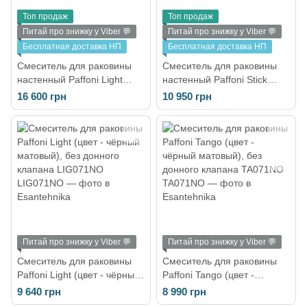
Топ продаж
Топ продаж
Питай про знижку у Viber 💬
Питай про знижку у Viber 💬
Бесплатная доставка НП
Бесплатная доставка НП
Смеситель для раковины
Смеситель для раковины
настенный Paffoni Light
настенный Paffoni Stick
(цвет - сталь), излив 248 мм
(цвет - сталь), излив 175 мм
16 600 грн
10 950 грн
LIG106ST70
SK006ST70
Питай про знижку у Viber 💬
Питай про знижку у Viber 💬
Смеситель для раковины
Смеситель для раковины
Paffoni Light (цвет - чёрный
Paffoni Tango (цвет -
матовый), без донного
чёрный матовый), без
9 640 грн
8 990 грн
клапана LIG071NO
донного клапана TA071NO