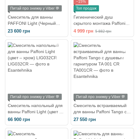
−15%
Питай про знижку у Viber 💬
Топ продаж
Смеситель для ванны
Гигиенический душ
PAFFONI Light (Черный
скрытого монтажа Paffoni
матовый) LIG023NO
Tweet Round Mix со
23 600 грн
4 999 грн
5 882 грн
смесителем и шлангом
(цвет - хром) ZDUP 110 CR
Питай про знижку у Viber 💬
Питай про знижку у Viber 💬
Смеситель напольный для
Смеситель встраиваемый
ванны Paffoni Light (цвет –
для ванны Paffoni Tango с
хром) LIG032CR
душевым гарнитуром TA
66 900 грн
27 550 грн
001 CR