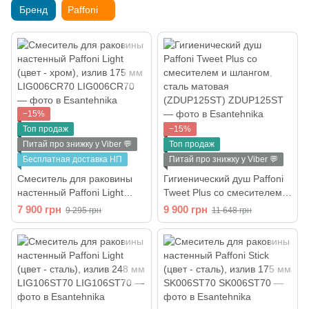
Бренд
Paffoni
−15%
Топ продаж
−15%
Питай про знижку у Viber 💬
Топ продаж
Бесплатная доставка НП
Питай про знижку у Viber 💬
Смеситель для раковины
Гигиенический душ Paffoni
настенный Paffoni Light
Tweet Plus со смесителем и
(цвет - хром), излив 175 мм
шлангом, сталь матовая
7 900 грн
9 900 грн
9 295 грн
11 648 грн
LIG006CR70
(ZDUP125ST)