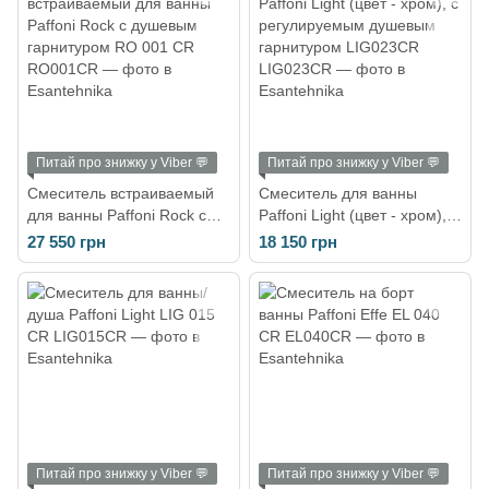
Питай про знижку у Viber 💬
Питай про знижку у Viber 💬
Смеситель встраиваемый
Смеситель для ванны
для ванны Paffoni Rock с
Paffoni Light (цвет - хром), с
душевым гарнитуром RO
регулируемым душевым
27 550 грн
18 150 грн
001 CR
гарнитуром LIG023CR
Питай про знижку у Viber 💬
Питай про знижку у Viber 💬