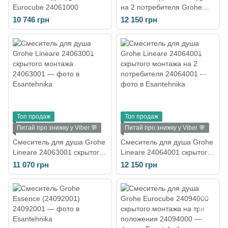
Eurocube 24061000
на 2 потребителя Grohe
Eurocube 24062000
10 746 грн
12 150 грн
Топ продаж
Топ продаж
Питай про знижку у Viber 💬
Питай про знижку у Viber 💬
Смеситель для душа Grohe
Смеситель для душа Grohe
Lineare 24063001 скрытого
Lineare 24064001 скрытого
монтажа
монтажа на 2 потребителя
11 070 грн
12 150 грн