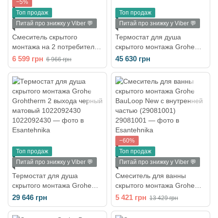
−5%
Топ продаж
Топ продаж
Питай про знижку у Viber 💬
Питай про знижку у Viber 💬
Смеситель скрытого
Термостат для душа
монтажа на 2 потребителя
скрытого монтажа Grohe
Grohe QuickFix Start (цвет -
Grohtherm SmartControl 2
6 599 грн
45 630 грн
6 966 грн
хром) 23558002
черный фантомный
102166KF00
−60%
Топ продаж
Топ продаж
Питай про знижку у Viber 💬
Питай про знижку у Viber 💬
Термостат для душа
Смеситель для ванны
скрытого монтажа Grohe
скрытого монтажа Grohe
Grohtherm 2 выхода черный
BauLoop New с внутренней
29 646 грн
5 421 грн
13 429 грн
матовый 1022092430
частью (29081001)