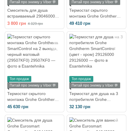
Питай про знижку у Viber 💬
Питай про знижку у Viber 💬
Смеситель для душа
Термостат скрытого
встраиваемый 29046000
монтажа Grohe Grohtherm
BauFlow
SmartControl на 3 выхода,
3 800 грн
49 410 грн
4 329 грн
черный матовый
(29508KF0)
Топ продаж
Топ продаж
Питай про знижку у Viber 💬
Питай про знижку у Viber 💬
Термостат скрытого
Термостат для душа на 3
монтажа Grohe Grohtherm
потребителя Grohe
SmartControl на 2 выхода,
Grohtherm SmartControl
45 630 грн
32 130 грн
черный матовый
(цвет - хром) 29126000
(29507KF0)