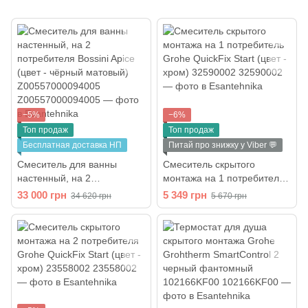
−5%
−6%
Топ продаж
Топ продаж
Бесплатная доставка НП
Питай про знижку у Viber 💬
Смеситель для ванны
Смеситель скрытого
настенный, на 2
монтажа на 1 потребитель
потребителя Bossini Apice
Grohe QuickFix Start (цвет -
33 000 грн
5 349 грн
34 620 грн
5 670 грн
(цвет - чёрный матовый)
хром) 32590002
Z00557000094005