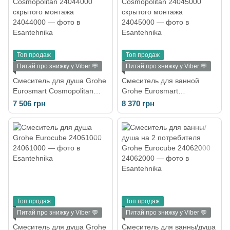
Топ продаж
Топ продаж
Питай про знижку у Viber 💬
Питай про знижку у Viber 💬
Смеситель для душа Grohe
Смеситель для ванной
Eurosmart Cosmopolitan
Grohe Eurosmart
24044000 скрытого
Cosmopolitan 24045000
7 506 грн
8 370 грн
монтажа
скрытого монтажа
Топ продаж
Топ продаж
Питай про знижку у Viber 💬
Питай про знижку у Viber 💬
Смеситель для душа Grohe
Смеситель для ванны/душа