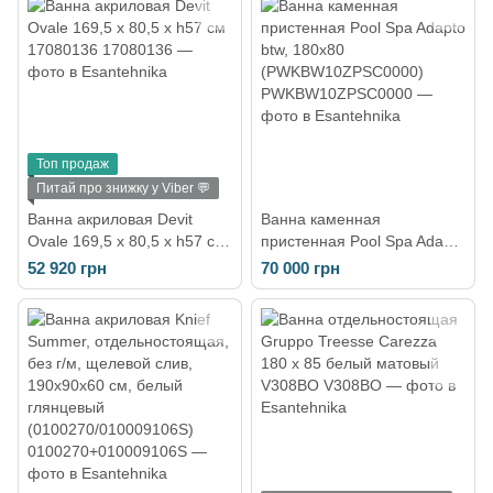
Топ продаж
Питай про знижку у Viber 💬
Ванна акриловая Devit
Ванна каменная
Ovale 169,5 х 80,5 х h57 см
пристенная Pool Spa Adapto
17080136
btw, 180х80
52 920 грн
70 000 грн
(PWKBW10ZPSC0000)