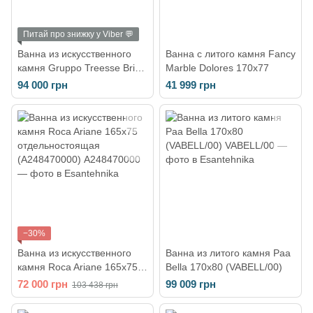
Питай про знижку у Viber 💬
Ванна из искусственного
Ванна с литого камня Fancy
камня Gruppo Treesse Brio
Marble Dolores 170х77
170х72 см белый матовый
94 000 грн
41 999 грн
V297BO
−30%
Ванна из искусственного
Ванна из литого камня Рaa
камня Roca Ariane 165x75
Bella 170x80 (VABELL/00)
отдельностоящая
72 000 грн
99 009 грн
103 438 грн
(A248470000)