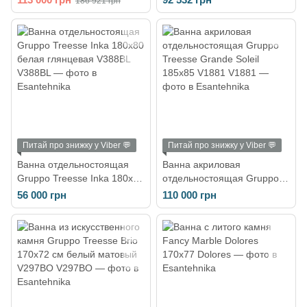
186 921 грн
80 x h60 см, цвет - белый
матовый V447BO
Питай про знижку у Viber 💬
Питай про знижку у Viber 💬
Ванна отдельностоящая
Ванна акриловая
Gruppo Treesse Inka 180x80
отдельностоящая Gruppo
белая глянцевая V388BL
Treesse Grande Soleil
56 000 грн
110 000 грн
185x85 V1881