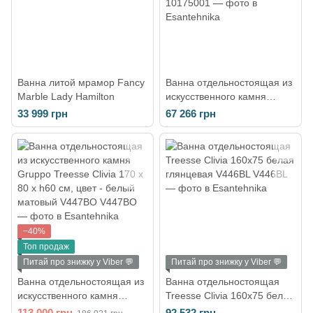
Ванна литой мрамор Fancy
Ванна отдельностоящая из
Marble Lady Hamilton
искусственного камня
Fancy Marble Albert
33 999 грн
67 266 грн
1750х785 (10175001)
−40%
Топ продаж
Питай про знижку у Viber 💬
Питай про знижку у Viber 💬
Ванна отдельностоящая из
Ванна отдельностоящая
искусственного камня
Treesse Clivia 160x75 белая
Gruppo Treesse Clivia 170 x
глянцевая V446BL
113 000 грн
92 532 грн