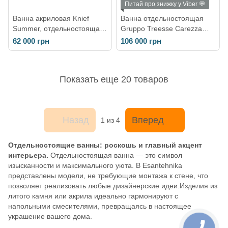
Питай про знижку у Viber 💬
Ванна акриловая Knief
Ванна отдельностоящая
Summer, отдельностоящая,
Gruppo Treesse Carezza
без г/м, щелевой слив,
180 х 85 белый матовый
62 000 грн
106 000 грн
190x90x60 см, белый
V308BO
глянцевый
(0100270/010009106S)
Показать еще 20 товаров
Назад
Вперед
1
из 4
Отдельностоящие ванны: роскошь и главный акцент
интерьера.
Отдельностоящая ванна — это символ
изысканности и максимального уюта. В Esantehnika
представлены модели, не требующие монтажа к стене, что
позволяет реализовать любые дизайнерские идеи.Изделия из
литого камня или акрила идеально гармонируют с
напольными смесителями, превращаясь в настоящее
украшение вашего дома.