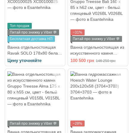
Топ продаж
Питай про знижку у Viber 💬
−31%
Бесплатная доставка НП
Питай про знижку у Viber 💬
Ванна отдельностоящая
Ванна отдельностоящая из
Ravak SOLO 178х80 белая
искусственного камня
XC00100025
Gruppo Treesse Bali 160 x
Цену уточняйте
100 500 грн
146 250 грн
85 x h62 см, цвет - белый
глянцевый V026BL
Питай про знижку у Viber 💬
−28%
Ванна отдельностоящая из
Ванна гидромассажная