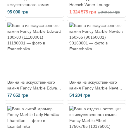
искусственного камня
Hoesch Water Lounge
Gruppo Treesse Alma 175 x
200х120х58 (3704+3703)
95 000 грн
1 324 575 грн
1 840 567 грн
80 x h55 см, цвет - белый
глянцевый V015BL
Ванна из искусственного
Ванна из искусственного
камня Fancy Marble Edward
камня Fancy Marble Newton
180x80 (11180001)
160x65 (90160001)
77 652 грн
54 204 грн