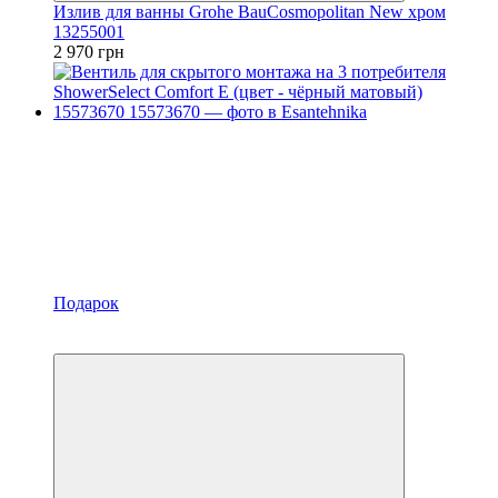
Излив для ванны Grohe BauCosmopolitan New хром
13255001
2 970 грн
Подарок
−10%
Топ продаж