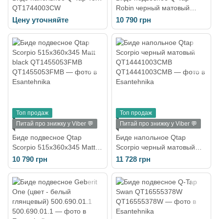
QT1744003CW
Robin черный матовый
QT1355046FMB
Цену уточняйте
10 790 грн
Топ продаж
Топ продаж
Питай про знижку у Viber 💬
Питай про знижку у Viber 💬
Биде подвесное Qtap
Биде напольное Qtap
Scorpio 515x360x345 Matt
Scorpio черный матовый
black QT1455053FMB
QT14441003CMB
10 790 грн
11 728 грн