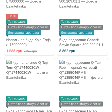
−25%
Топ продаж
Топ продаж
Питай про знижку у Viber 💬
Питай про знижку у Viber 💬
Бесплатная доставка
Бесплатная доставка
Напольное биде Kolo Freja
Биде подвесное Geberit
(L75000000)
Smyle Square 500.209.01.1
1 688 грн
8 862 грн
2 247 грн
Топ продаж
Топ продаж
Питай про знижку у Viber 💬
Питай про знижку у Viber 💬
Биде напольное Q-Tap Tern
Биде подвесное Q-Tap