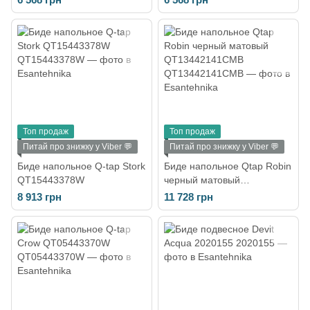
Топ продаж
Топ продаж
Питай про знижку у Viber 💬
Питай про знижку у Viber 💬
Биде напольное Q-tap Stork
Биде напольное Qtap Robin
QT15443378W
черный матовый
QT13442141CMB
8 913 грн
11 728 грн