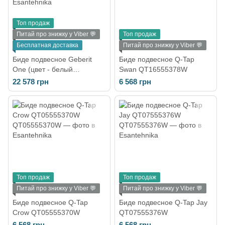
Топ продаж
Питай про знижку у Viber 💬
Топ продаж
Бесплатная доставка
Питай про знижку у Viber 💬
Биде подвесное Geberit
Биде подвесное Q-Tap
One (цвет - белый
Swan QT16555378W
глянцевый) 500.690.01.1
22 578 грн
6 568 грн
Топ продаж
Топ продаж
Питай про знижку у Viber 💬
Питай про знижку у Viber 💬
Биде подвесное Q-Tap
Биде подвесное Q-Tap Jay
Crow QT05555370W
QT07555376W
6 568 грн
6 568 грн