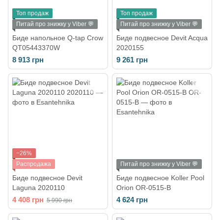
Топ продаж
Топ продаж
Питай про знижку у Viber 💬
Питай про знижку у Viber 💬
Биде напольное Q-tap Crow
Биде подвесное Devit Acqua
QT05443370W
2020155
8 913 грн
9 261 грн
−26%
Распродажа
Питай про знижку у Viber 💬
Биде подвесное Devit
Биде подвесное Koller Pool
Laguna 2020110
Orion OR-0515-B
4 408 грн
4 624 грн
5 990 грн