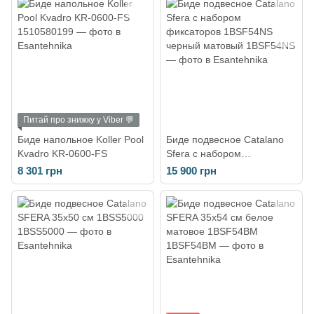
Питай про знижку у Viber 💬
Биде напольное Koller Pool
Биде подвесное Catalano
Kvadro KR-0600-FS
Sfera с набором
фиксаторов 1BSF54NS
8 301 грн
15 900 грн
черный матовый