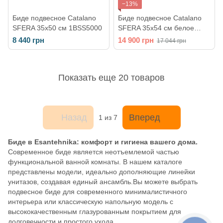
−13%
Биде подвесное Catalano
Биде подвесное Catalano
SFERA 35х50 см 1BSS5000
SFERA 35х54 см белое
матовое 1BSF54BM
8 440 грн
14 900 грн
17 044 грн
Показать еще 20 товаров
Назад
Вперед
1
из 7
Биде в Esantehnika: комфорт и гигиена вашего дома.
Современное биде является неотъемлемой частью
функциональной ванной комнаты. В нашем каталоге
представлены модели, идеально дополняющие линейки
унитазов, создавая единый ансамбль.Вы можете выбрать
подвесное биде для современного минималистичного
интерьера или классическую напольную модель с
высококачественным глазурованным покрытием для
долговечности и простого ухода.