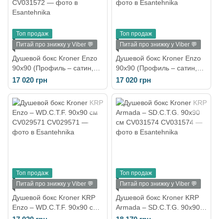
Топ продаж
Топ продаж
Питай про знижку у Viber 💬
Питай про знижку у Viber 💬
Душевой бокс Kroner Enzo
Душевой бокс Kroner Enzo
90x90 (Профиль – сатин,
90x90 (Профиль – сатин,
стекло – тонированное)
стекло – рифленое)
17 020 грн
17 020 грн
CV031572
CV031573
Топ продаж
Топ продаж
Питай про знижку у Viber 💬
Питай про знижку у Viber 💬
Душевой бокс Kroner KRP
Душевой бокс Kroner KRP
Enzo – WD.C.T.F. 90x90 см
Armada – SD.C.T.G. 90x90
CV029571
см CV031574