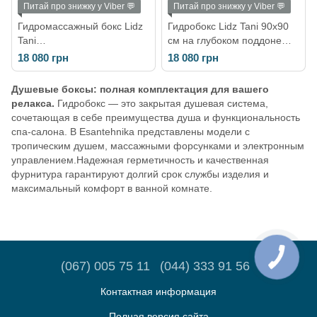
Питай про знижку у Viber 💬
Питай про знижку у Viber 💬
Гидромассажный бокс Lidz
Гидробокс Lidz Tani 90x90
Tani
см на глубоком поддоне
SBM90x90.SAT.LOW.FR,
SBM90x90.SAT.HIGH.FR
18 080 грн
18 080 грн
стекло Frost 4 мм
Frost
LTSBM9090SATLOWFR
(LTSBM9090SATHIGHFR)
Душевые боксы: полная комплектация для вашего
релакса.
Гидробокс — это закрытая душевая система,
сочетающая в себе преимущества душа и функциональность
спа-салона. В Esantehnika представлены модели с
тропическим душем, массажными форсунками и электронным
управлением.Надежная герметичность и качественная
фурнитура гарантируют долгий срок службы изделия и
максимальный комфорт в ванной комнате.
(067) 005 75 11
(044) 333 91 56
Контактная информация
Полная версия сайта