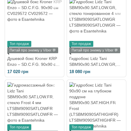
Топ продаж
Топ продаж
Питай про знижку у Viber 💬
Питай про знижку у Viber 💬
Душевой бокс Kroner KRP
Гидробокс Lidz Tani
Enzo – SD.C.F.G. 90x90 см
SBM90x90.SAT.LOW.GR,
CV029572
стекло тонированное 4 мм
17 020 грн
18 080 грн
LTSBM9090SATLOWGR
Топ продаж
Топ продаж