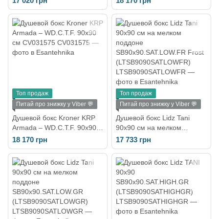
17 020 грн
18 170 грн
Топ продаж
Топ продаж
Питай про знижку у Viber 💬
Питай про знижку у Viber 💬
Душевой бокс Kroner KRP
Душевой бокс Lidz Tani
Armada – WD.C.T.F. 90x90
90x90 см на мелком
см CV031575
поддоне
18 170 грн
17 733 грн
SB90x90.SAT.LOW.FR Frost
(LTSB9090SATLOWFR)