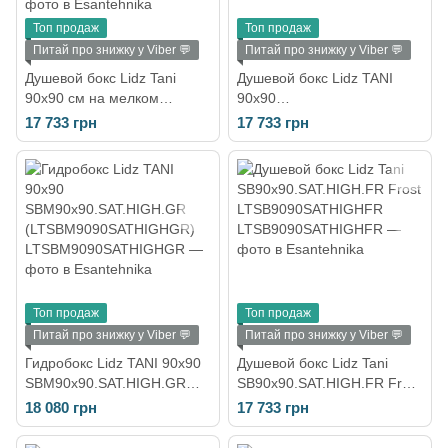
Топ продаж
Топ продаж
Питай про знижку у Viber 💬
Питай про знижку у Viber 💬
Душевой бокс Lidz Tani
Душевой бокс Lidz TANI
90x90 см на мелком
90х90
поддоне
SB90x90.SAT.HIGH.GR
17 733 грн
17 733 грн
SB90x90.SAT.LOW.GR
(LTSB9090SATHIGHGR)
(LTSB9090SATLOWGR)
Топ продаж
Топ продаж
Питай про знижку у Viber 💬
Питай про знижку у Viber 💬
Гидробокс Lidz TANI 90х90
Душевой бокс Lidz Tani
SBM90x90.SAT.HIGH.GR
SB90x90.SAT.HIGH.FR Frost
(LTSBM9090SATHIGHGR)
LTSB9090SATHIGHFR
18 080 грн
17 733 грн