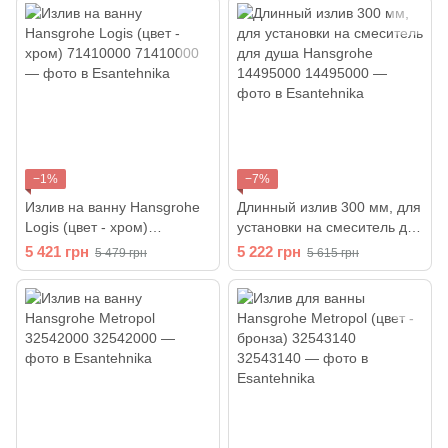
−1%
−7%
Излив на ванну Hansgrohe
Длинный излив 300 мм, для
Logis (цвет - хром)
установки на смеситель для
71410000
душа Hansgrohe 14495000
5 421 грн
5 222 грн
5 479 грн
5 615 грн