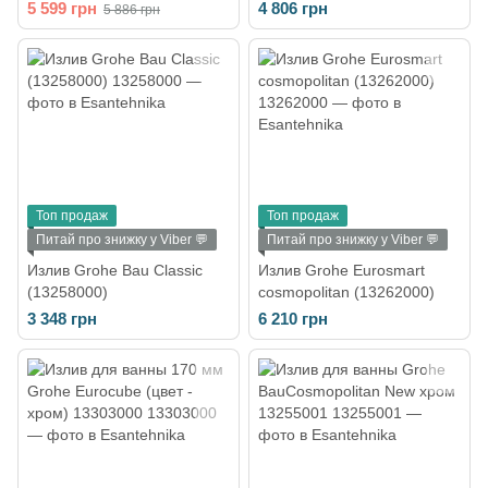
(134502430)
5 599 грн
4 806 грн
5 886 грн
Топ продаж
Топ продаж
Питай про знижку у Viber 💬
Питай про знижку у Viber 💬
Излив Grohe Bau Classic
Излив Grohe Eurosmart
(13258000)
cosmopolitan (13262000)
3 348 грн
6 210 грн