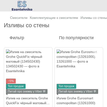
Смесители
Комплектующие к смесителям
Изливы cо стены
Изливы cо стены
Фильтр
По популярности
−5%
Топ продаж
Топ продаж
Питай про знижку у Viber 💬
Питай про знижку у Viber 💬
Излив на смеситель Grohe
Излив Grohe Eurosmart
QuickFix чёрный матовый
cosmopolitan (13261000)