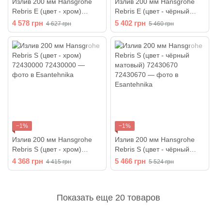
Излив 200 мм Hansgrohe
Излив 200 мм Hansgrohe
Rebris E (цвет - хром)
Rebris E (цвет - чёрный
72431000
матовый) 72431670
4 578 грн
5 402 грн
4 627 грн
5 460 грн
−1%
−1%
Излив 200 мм Hansgrohe
Излив 200 мм Hansgrohe
Rebris S (цвет - хром)
Rebris S (цвет - чёрный
72430000
матовый) 72430670
4 368 грн
5 466 грн
4 415 грн
5 524 грн
Показать еще 20 товаров