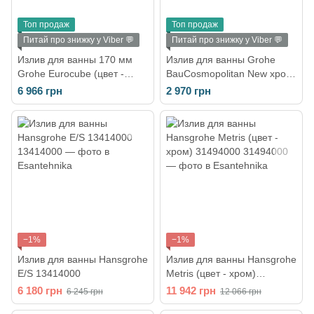
Топ продаж
Топ продаж
Питай про знижку у Viber 💬
Питай про знижку у Viber 💬
Излив для ванны 170 мм
Излив для ванны Grohe
Grohe Eurocube (цвет -
BauCosmopolitan New хром
хром) 13303000
13255001
6 966 грн
2 970 грн
−1%
−1%
Излив для ванны Hansgrohe
Излив для ванны Hansgrohe
E/S 13414000
Metris (цвет - хром)
31494000
6 180 грн
11 942 грн
6 245 грн
12 066 грн