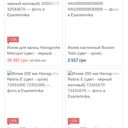
−1%
Излив для ванны Hansgrohe
Излив настенный Bossini
Metropol (цвет - черный
Tetis (цвет - хром)
матовый) 32543670
HA1000000030009
26 297 грн
2 517 грн
26 566 грн
−1%
−1%