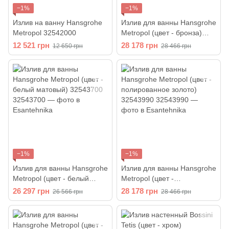
−1%
−1%
Излив на ванну Hansgrohe
Излив для ванны Hansgrohe
Metropol 32542000
Metropol (цвет - бронза)
32543140
12 521 грн
28 178 грн
12 650 грн
28 466 грн
−1%
−1%
Излив для ванны Hansgrohe
Излив для ванны Hansgrohe
Metropol (цвет - белый
Metropol (цвет -
матовый) 32543700
полированное золото)
26 297 грн
28 178 грн
26 566 грн
28 466 грн
32543990