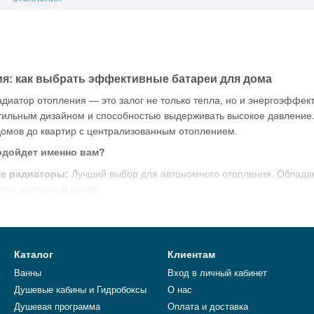
я: как выбрать эффективные батареи для дома
диатор отопления — это залог не только тепла, но и энергоэффек
стильным дизайном и способностью выдерживать высокое давление
домов до квартир с централизованным отоплением.
одойдет именно вам?
е радиаторы:
Лучший выбор для автономного отопления. Обладаю
тся доступной ценой.
аторы:
Легкие и мощные. Благодаря высокой теплопроводности а
ых домах.
адиаторы:
Сочетают прочность стального внутреннего коллектора
Каталог
Клиентам
ажек, где возможны гидроудары и высокое давление в системе.
Ванны
Вход в личный кабинет
ы проверенных брендов с официальной гарантией. Наши специали
Душевые кабины и Гидробоксы
О нас
ю вашего помещения.
Душевая программа
Оплата и доставка