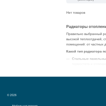
Нет товаров
Радиаторы отоплени
Правильно выбранный ра
высокой теплоотдачей, 
помещений: от частных 
Какой тип радиатора п
Стальные панельны
термостата и отличаю
Алюминиевые ради
используются в частн
Биметаллические р
решение для многоэт
© 2026
Мы предлагаем радиатор
соответствии с площадь