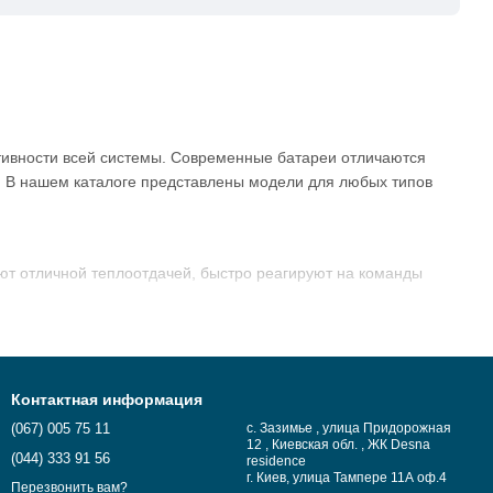
тивности всей системы. Современные батареи отличаются
. В нашем каталоге представлены модели для любых типов
т отличной теплоотдачей, быстро реагируют на команды
люминия, они мгновенно нагревают помещение. Чаще всего
 и теплоотдачу алюминиевого корпуса. Это идеальное
Контактная информация
(067) 005 75 11
с. Зазимье , улица Придорожная
сты помогут рассчитать необходимую мощность в
12 , Киевская обл. , ЖК Desna
(044) 333 91 56
residence
г. Киев, улица Тампере 11А оф.4
Перезвонить вам?