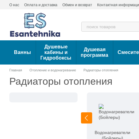
Перейти к основному контенту
О нас
Оплата и доставка
Обмен и возврат
Контактная информац
Душевые
Душевая
Ванны
кабины и
Смесит
программа
Гидробоксы
Главная
Отопление и водонагревание
Радиаторы отопления
Радиаторы отопления
Водонагреватели
(Бойлеры)