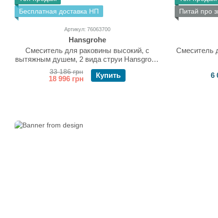
Бесплатная доставка НП
Питай про з
Артикул: 76063700
Hansgrohe
Смеситель для раковины высокий, с
Смеситель д
вытяжным душем, 2 вида струи Hansgrohe
Finoris (цвет - белый матовый), с донным
33 186 грн
Купить
6 
клапаном Push Open 76063700
18 996 грн