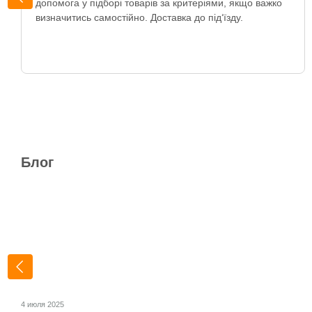
допомога у підборі товарів за критеріями, якщо важко
визначитись самостійно. Доставка до під‘їзду.
Блог
4 июля 2025