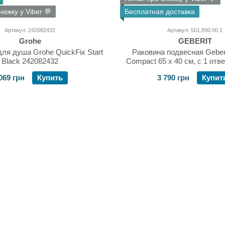
нижку у Viber 💬
Бесплатная доставка
Артикул: 242082432
Артикул: 501.890.00.1
Grohe
GEBERIT
ля душа Grohe QuickFix Start
Раковина подвесная Geberi
Black 242082432
Compact 65 х 40 см, с 1 отв
смеситель 501.890.0
069 грн
Купить
3 790 грн
Купит