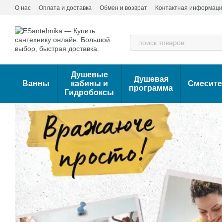
Перейти к основному контенту
О нас
Оплата и доставка
Обмен и возврат
Контактная информац
Душевые
Душевая
Ванны
кабины и
Смесит
программа
Гидробоксы