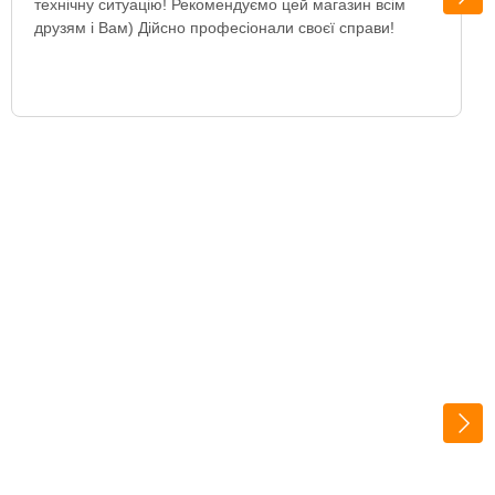
технічну ситуацію! Рекомендуємо цей магазин всім
друзям і Вам) Дійсно професіонали своєї справи!