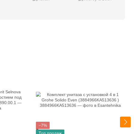
−7%
Топ продаж