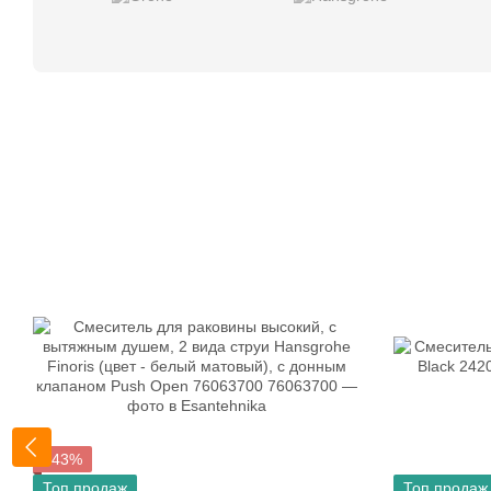
−43%
Топ продаж
Топ продаж