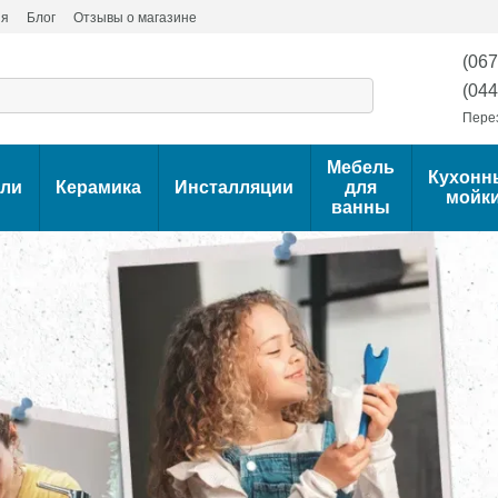
ия
Блог
Отзывы о магазине
(067
(044
Пере
Мебель
Кухонн
ели
Керамика
Инсталляции
для
мойк
ванны