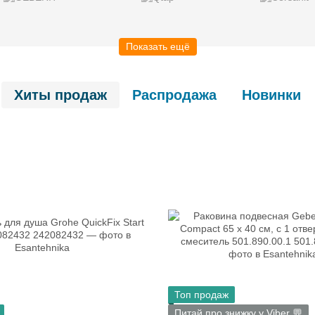
Показать ещё
Хиты продаж
Распродажа
Новинки
Топ продаж
Питай про знижку у Viber 💬