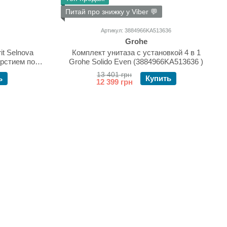
Питай про знижку у Viber 💬
Артикул: 3884966KA513636
Grohe
t Selnova
Комплект унитаза с установкой 4 в 1
ерстием под
Grohe Solido Even (3884966KA513636 )
0.1
13 401 грн
ь
Купить
12 399 грн