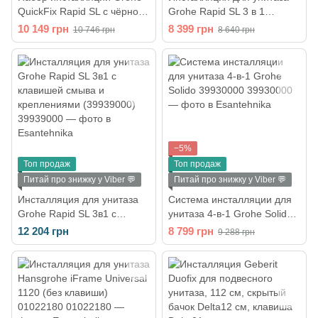
QuickFix Rapid SL с чёрной
Grohe Rapid SL 3 в 1
матовой клавишей
(3884966Q)
10 149 грн
8 399 грн
10 746 грн
8 640 грн
(388112430)
−5%
Топ продаж
Топ продаж
Питай про знижку у Viber 💬
Питай про знижку у Viber 💬
Инсталляция для унитаза
Система инсталляции для
Grohe Rapid SL 3в1 с
унитаза 4-в-1 Grohe Solido
клавишей смыва и
39930000
12 204 грн
8 799 грн
9 288 грн
креплениями (39939000)