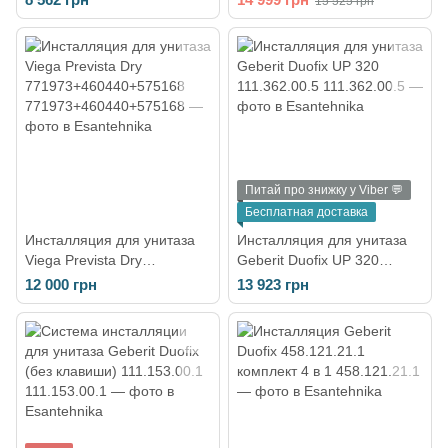
15 525 грн
12 см, клавиша Delta01,
матовый 115.882.01.1
белая (458.133.11.3)
Питай про знижку у Viber 💬
Бесплатная доставка
Инсталляция для унитаза
Инсталляция для унитаза
Viega Prevista Dry
Geberit Duofix UP 320
771973+460440+575168
111.362.00.5
12 000 грн
13 923 грн