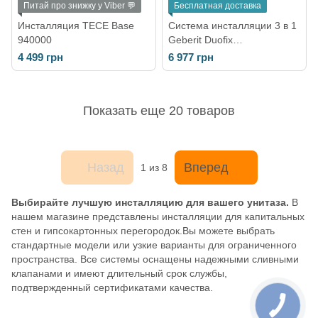
Питай про знижку у Viber 💬
Бесплатная доставка
Инсталляция TECE Base
Система инсталляции 3 в 1
940000
Geberit Duofix
(458.120.11.1)
4 499 грн
6 977 грн
Показать еще 20 товаров
Назад
Вперед
1
из 8
Выбирайте лучшую инсталляцию для вашего унитаза.
В
нашем магазине представлены инсталляции для капитальных
стен и гипсокартонных перегородок.Вы можете выбрать
стандартные модели или узкие варианты для ограниченного
пространства. Все системы оснащены надежными сливными
клапанами и имеют длительный срок службы,
подтвержденный сертификатами качества.