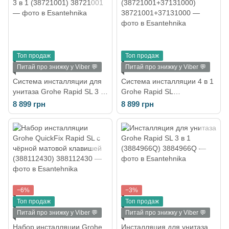
Топ продаж
Топ продаж
Питай про знижку у Viber 💬
Питай про знижку у Viber 💬
Система инсталляции для
Система инсталляции 4 в 1
унитаза Grohe Rapid SL 3 в
Grohe Rapid SL
1 (38721001)
(38721001+37131000)
8 899 грн
8 899 грн
−6%
−3%
Топ продаж
Топ продаж
Питай про знижку у Viber 💬
Питай про знижку у Viber 💬
Набор инсталляции Grohe
Инсталляция для унитаза