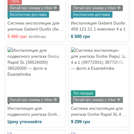
−50%
Питай про знижку у Viber 💬
Питай про знижку у Viber 💬
Бесплатная доставка
Бесплатная доставка
Система инсталляции для
Инсталляция Geberit Duofix
унитаза Geberit Duofix (без
458.121.21.1 комплект 4 в 1
клавиши) 111.153.00.1
5 460 грн
6 500 грн
10 999 грн
Топ продаж
Питай про знижку у Viber 💬
Питай про знижку у Viber 💬
Инсталляция для
Система инсталляции для
подвесного унитаза Grohe
унитаза Grohe Rapid SL 4 в
Rapid SL (38526000)
1 (38772001)
Цену уточняйте
9 299 грн