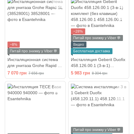
−28%
Питай про знижку у Viber 💬
−8%
Видео
Питай про знижку у Viber 💬
Бесплатная доставка
Инсталяционная система
Инсталляция Geberit Duofix
для унитаза Grohe Rapid SL
458.126.00.1 (3-в-1)
(38528001)
комплект (без клавиши)
7 070 грн
5 983 грн
7 656 грн
8 304 грн
458.126.00.1
Питай про знижку у Viber 💬