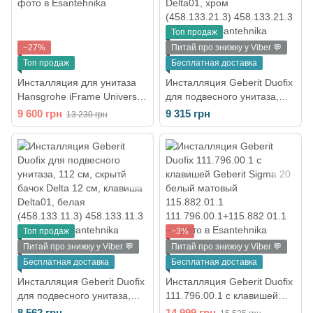
Топ продаж
−27%
Питай про знижку у Viber 💬
Топ продаж
Бесплатная доставка
Инсталляция для унитаза
Инсталляция Geberit Duofix
Hansgrohe iFrame Universal
для подвесного унитаза,
1120 (без клавиши)
112 см, скрытый бачок
9 600 грн
9 315 грн
13 230 грн
01022180
Delta12 см, клавиша
Delta01, хром
(458.133.21.3)
Топ продаж
−3%
Питай про знижку у Viber 💬
Питай про знижку у Viber 💬
Бесплатная доставка
Бесплатная доставка
Инсталляция Geberit Duofix
Инсталляция Geberit Duofix
для подвесного унитаза,
111.796.00.1 c клавишей
112 см, скрытй бачок Delta
Geberit Sigma 20 белый
8 562 грн
14 999 грн