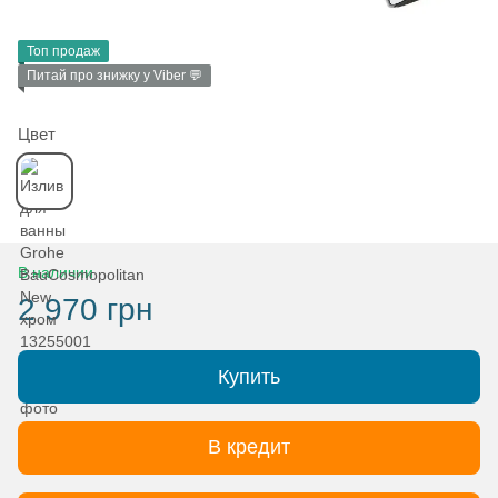
Топ продаж
Питай про знижку у Viber 💬
Цвет
В наличии
2 970 грн
Купить
В кредит