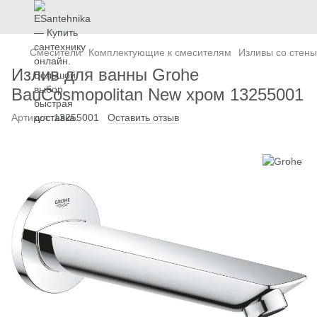
Смесители
Комплектующие к смесителям
Изливы cо стены
Излив для ванны Grohe
BauCosmopolitan New хром 13255001
Артикул:
13255001
Оставить отзыв