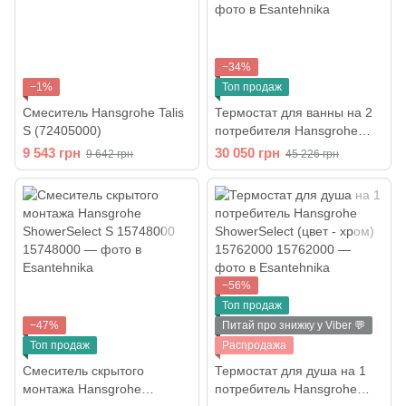
−34%
−1%
Топ продаж
Смеситель Hansgrohe Talis
Термостат для ванны на 2
S (72405000)
потребителя Hansgrohe
ShowerSelect (цвет - хром)
9 543 грн
30 050 грн
9 642 грн
45 226 грн
15763000
−56%
Топ продаж
−47%
Питай про знижку у Viber 💬
Топ продаж
Распродажа
Смеситель скрытого
Термостат для душа на 1
монтажа Hansgrohe
потребитель Hansgrohe