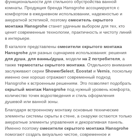
функциональности для стильного обустройства ванной
комнаты. Продукция бренда Hansgrohe ассоциируется с
комфортом в ежедневном использовании, надежностью и
аккуратной эстетикой, поэтому
смеситель скрытого
монтажа Hansgrohe
станет удачным выбором для тех, кто
ценит современные технологии, практичность и чистоту линий
в интерьере.
В каталоге представлены
смесители скрытого монтажа
Hansgrohe
для разных сценариев использования: решения
для душа
,
для ванны/душа
, модели
на 2 потребителя
, а
также
термостаты скрытого монтажа
. Отдельного внимания
заслуживают серии
ShowerSelect
,
Ecostat
и
Vernis
, поскольку
именно они хорошо отражают современный подход
Hansgrohe к встроенным решениям. Это позволяет подобрать
скрытый монтаж Hansgrohe
под нужный уровень комфорта,
количество точек водоотведения и стиль оформления
душевой или ванной зоны.
Благодаря встроенному монтажу основные технические
элементы системы скрыты в стене, а снаружи остаются только
аккуратные элементы управления и декоративная панель.
Именно поэтому
смесители скрытого монтажа Hansgrohe
помогают создать визуально чистое, современное и