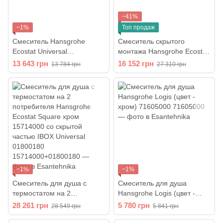
−41%
−1%
Топ продаж
Смеситель Hansgrohe
Смеситель скрытого
Ecostat Universal
монтажа Hansgrohe Ecostat
(13122000)
E с термостатом
13 643 грн
16 152 грн
13 784 грн
27 310 грн
(15708000)
−1%
−1%
Смеситель для душа с
Смеситель для душа
термостатом на 2
Hansgrohe Logis (цвет -
потребителя Hansgrohe
хром) 71605000
28 261 грн
5 780 грн
28 549 грн
5 841 грн
Ecostat Square хром