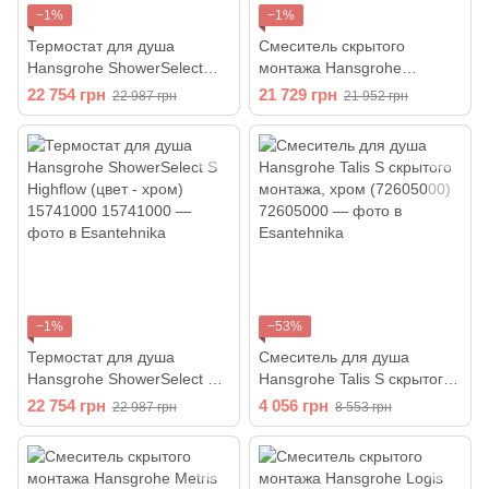
−1%
−1%
Термостат для душа
Смеситель скрытого
Hansgrohe ShowerSelect
монтажа Hansgrohe
HighFlow, СМ (цвет - хром)
PuraVida 15772400
22 754 грн
21 729 грн
22 987 грн
21 952 грн
15760000
−1%
−53%
Термостат для душа
Смеситель для душа
Hansgrohe ShowerSelect S
Hansgrohe Talis S скрытого
Highflow (цвет - хром)
монтажа, хром (72605000)
22 754 грн
4 056 грн
22 987 грн
8 553 грн
15741000