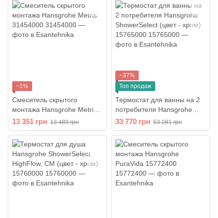
15714000 со скрытой
частью IBOX Universal
01800180
−37%
−1%
Топ продаж
Смеситель скрытого
Термостат для ванны на 2
монтажа Hansgrohe Metris
потребителя Hansgrohe
31454000
ShowerSelect (цвет - хром)
13 351 грн
33 770 грн
13 489 грн
53 281 грн
15765000