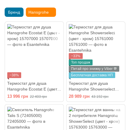
Бренд
Hansgrohe
−33%
Топ продаж
Питай про знижку у Viber 💬
−38%
Бесплатная доставка НП
Термостат для душа
Термостат для душа
Hansgrohe Ecostat E (цвет -
Hansgrohe Showerselect
хром) 15707000
(цвет - хром) 15761000
13 996 грн
28 989 грн
22 403 грн
43 192 грн