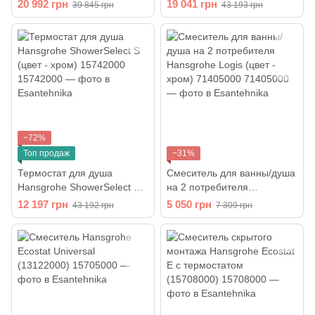
ShowerSelect S 15748000
ShowerSelect (цвет - хром)
20 992 грн
19 041 грн
39 845 грн
43 193 грн
15762000
−72%
Топ продаж
−31%
Термостат для душа
Смеситель для ванны/душа
Hansgrohe ShowerSelect S
на 2 потребителя
(цвет - хром) 15742000
Hansgrohe Logis (цвет -
12 197 грн
5 050 грн
43 192 грн
7 309 грн
хром) 71405000