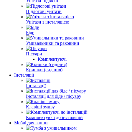
Унітази підвісні
Підлогові унітази
Унітази з інсталяцією
Біде
Умивальники та раковини
Пісуари
Комплектуючі
Кришки (сидіння)
Інсталяції
Інсталяції
Інсталяції для біде / пісуару
Клавіші змиву
Комплектуючі до інсталяцій
Меблі для ванни