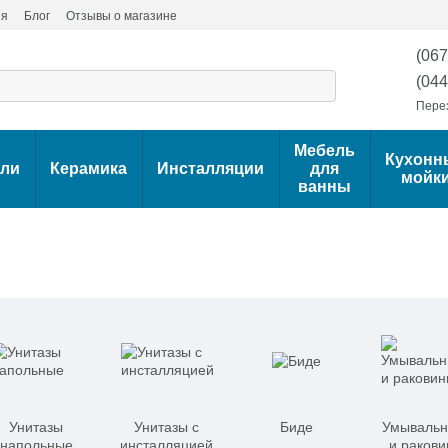
ия
Блог
Отзывы о магазине
(067
(044
Пере
Мебель
Кухонн
ели
Керамика
Инсталляции
для
мойк
ванны
Унитазы
Унитазы с
Биде
Умывальн
напольные
инсталляцией
и раков