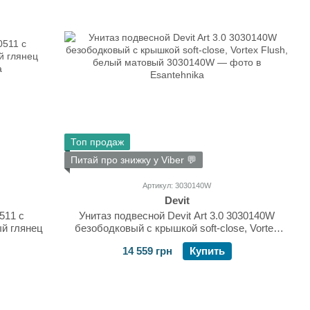
Топ продаж
Питай про знижку у Viber 💬
Артикул: 3030140W
Devit
0511 с
Унитаз подвесной Devit Art 3.0 3030140W
ый глянец
безободковый с крышкой soft-close, Vortex
Flush, белый матовый
14 559 грн
Купить