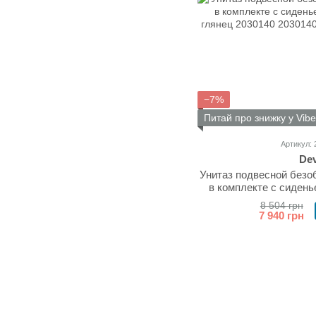
−7%
Питай про знижку у Vibe
Артикул: 
Dev
Унитаз подвесной безо
в комплекте с сидень
глянец 
8 504 грн
7 940 грн