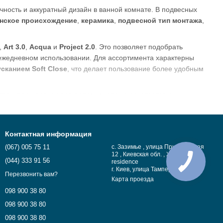
чность и аккуратный дизайн в ванной комнате. В подвесных
нское происхождение
,
керамика
,
подвесной тип монтажа
,
,
Art 3.0
,
Acqua
и
Project 2.0
. Это позволяет подобрать
 ежедневном использовании. Для ассортимента характерны
сканием Soft Close
, что делает пользование более удобным
тво, упрощает уход за полом и хорошо сочетается с
учаете стильное, функциональное и надежное решение для
ый внешний вид и практичность, помогая создать эстетичное и
Контактная информация
(067) 005 75 11
с. Зазимье , улица Придорожная
12 , Киевская обл. , ЖК Desna
(044) 333 91 56
residence
г. Киев, улица Тампере 11А оф.4
Перезвонить вам?
Карта проезда
098 900 38 80
098 900 38 80
098 900 38 80