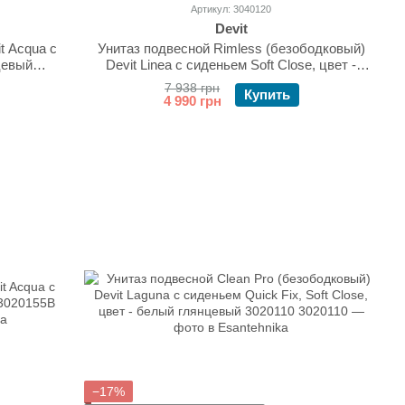
Артикул: 3040120
Devit
t Acqua с
Унитаз подвесной Rimless (безободковый)
цевый
Devit Linea с сиденьем Soft Close, цвет -
белый глянцевый 3040120
7 938 грн
Купить
4 990 грн
−17%