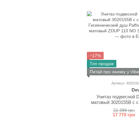
−17%
Топ продаж
Питай про знижку у Vibe
Артикул: 30201
Dev
Унитаз подвесной D
матовый 3020155B с с
Гигиенический душ P
21 399 грн
черный матовы
17 770 грн