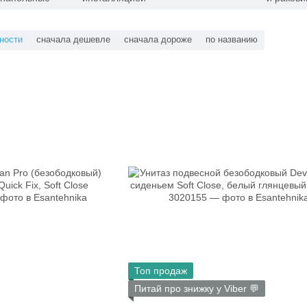
ности
сначала дешевле
сначала дороже
по названию
Топ продаж
Питай про знижку у Viber 💬