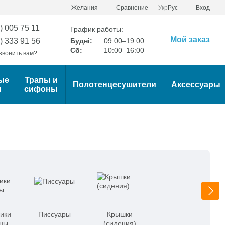
Сравнение
Желания
Укр
Рус
Вход
) 005 75 11
График работы:
Мой заказ
) 333 91 56
Будні:
09:00–19:00
Сб:
10:00–16:00
звонить вам?
ые
Трапы и
Полотенцесушители
Аксессуары
и
сифоны
ики
Писсуары
Крышки
ины
(сидения)