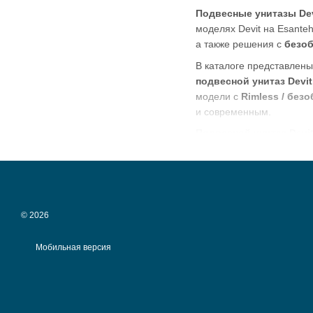
Подвесные унитазы Dev
моделях Devit на Esante
а также решения с
безо
В каталоге представлен
подвесной унитаз Devit
модели с
Rimless / бе
и современным.
Подвесной унитаз Devi
инсталляционными сист
современной ванной ко
гармоничное пространст
© 2026
Мобильная версия