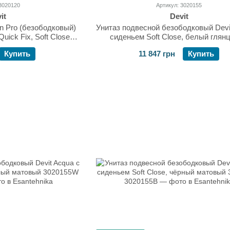
3020120
Артикул: 3020155
it
Devit
n Pro (безободковый)
Унитаз подвесной безободковый Devi
uick Fix, Soft Close
сиденьем Soft Close, белый глян
120
3020155
Купить
11 847 грн
Купить