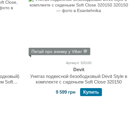
Питай про знижку у Viber 💬
Артикул: 320150
Devit
бодковый)
Унитаз подвесной безободковый Devit Style в
ем Soft
комплекте с сиденьем Soft Close 320150
9 599 грн
Купить