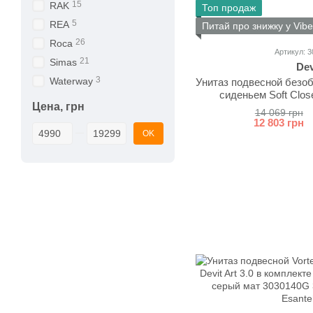
15
RAK
Топ продаж
5
REA
Питай про знижку у Vibe
26
Roca
Артикул: 
21
Simas
Dev
3
Waterway
Унитаз подвесной безоб
сиденьем Soft Clo
Цена, грн
3020
14 069 грн
12 803 грн
От Цена, грн
До Цена, грн
OK