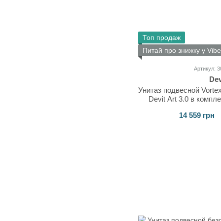
Топ продаж
Питай про знижку у Vibe
Артикул: 
Dev
Унитаз подвесной Vorte
Devit Art 3.0 в компл
Close, серый 
14 559 грн