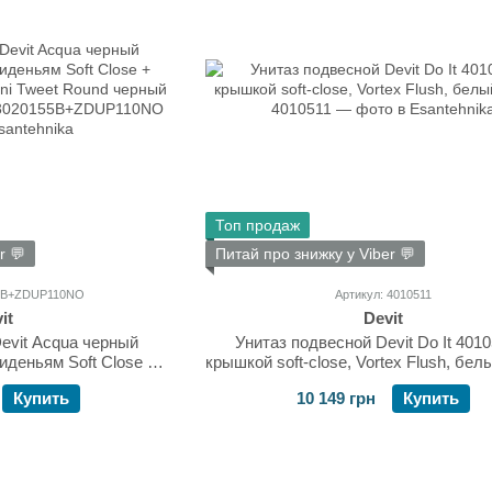
Топ продаж
r 💬
Питай про знижку у Viber 💬
55B+ZDUP110NO
Артикул: 4010511
it
Devit
evit Acqua черный
Унитаз подвесной Devit Do It 401
иденьям Soft Close +
крышкой soft-close, Vortex Flush, бел
affoni Tweet Round
Купить
10 149 грн
Купить
й ZDUP 110 NO