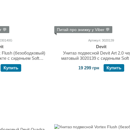
r 💬
Питай про знижку у Viber 💬
3030140G
Артикул: 3020139
it
Devit
x Flush (безободковый)
Унитаз подвесной Devit Art 2.0 ч
екте с сиденьем Soft
матовый 3020139 с сиденьям Soft
мат 3030140G
Купить
19 299 грн
Купить