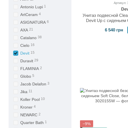
Артикул: 
1
Antonio Lupi
Dev
4
ArtCeram
Унитаз подвесной Clea
Devit Up с сиденьем Q
6
ASIGNATURA
3020
6 540 грн
21
AXA
38
Catalano
16
Cielo
15
Devit
29
Duravit
2
FLAMINIA
5
Globo
3
Jacob Delafon
11
Jika
10
Koller Pool
4
Kroner
2
NEWARC
1
Quarter Bath
−9%