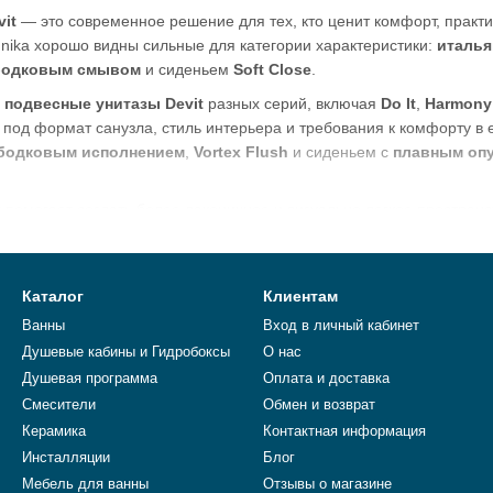
it
— это современное решение для тех, кто ценит комфорт, практи
hnika хорошо видны сильные для категории характеристики:
италья
бодковым смывом
и сиденьем
Soft Close
.
ы
подвесные унитазы Devit
разных серий, включая
Do It
,
Harmony
под формат санузла, стиль интерьера и требования к комфорту в
зободковым исполнением
,
Vortex Flush
и сиденьем с
плавным опу
t
помогает создать более лаконичное и визуально легкое пространс
емами. Выбирая
подвесные унитазы Devit
в
Esantehnika
, вы пол
мнаты. Каждый
подвесной унитаз Devit
сочетает комфорт, актуальн
во.
Каталог
Клиентам
Ванны
Вход в личный кабинет
Душевые кабины и Гидробоксы
О нас
Душевая программа
Оплата и доставка
Смесители
Обмен и возврат
Керамика
Контактная информация
Инсталляции
Блог
Мебель для ванны
Отзывы о магазине