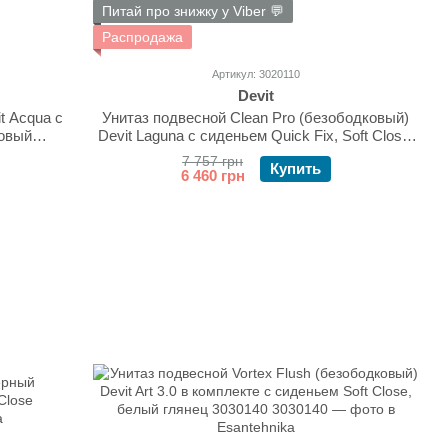
Питай про знижку у Viber 💬
Распродажа
Артикул: 3020110
Devit
t Acqua с
Унитаз подвесной Clean Pro (безободковый)
товый
Devit Laguna с сиденьем Quick Fix, Soft Close,
цвет - белый глянцевый 3020110
7 757 грн
Купить
6 460 грн