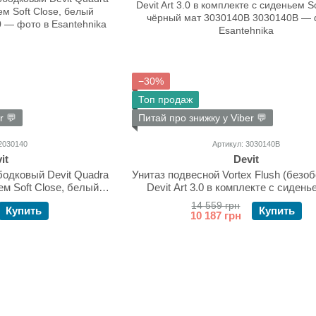
−30%
Топ продаж
r 💬
Питай про знижку у Viber 💬
2030140
Артикул: 3030140B
it
Devit
бодковый Devit Quadra
Унитаз подвесной Vortex Flush (безо
ем Soft Close, белый
Devit Art 3.0 в комплекте с сидень
2030140
Close, чёрный мат 3030140B
14 559 грн
Купить
Купить
10 187 грн