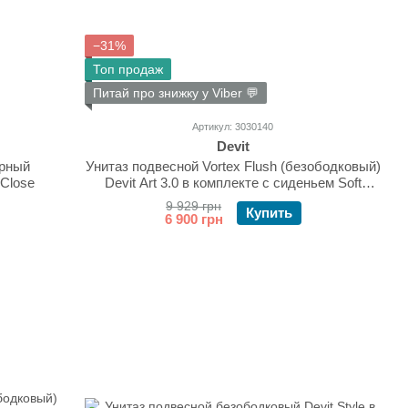
−31%
Топ продаж
Питай про знижку у Viber 💬
Артикул: 3030140
Devit
ерный
Унитаз подвесной Vortex Flush (безободковый)
 Close
Devit Art 3.0 в комплекте с сиденьем Soft
Close, белый глянец 3030140
9 929 грн
Купить
6 900 грн