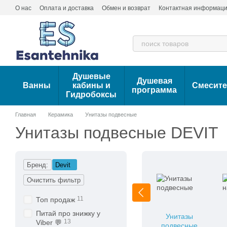
Перейти к основному контенту
О нас
Оплата и доставка
Обмен и возврат
Контактная информац
Душевые
Душевая
Ванны
кабины и
Смесит
программа
Гидробоксы
Главная
Керамика
Унитазы подвесные
Унитазы подвесные DEVIT
Бренд:
Devit
Очистить фильтр
11
Топ продаж
Питай про знижку у
Унитазы
13
Viber 💬
подвесные