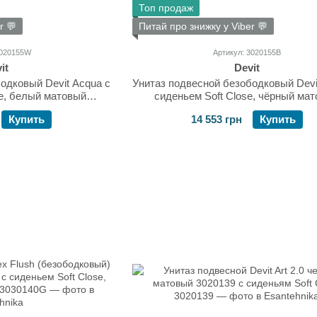
Топ продаж
r 💬
Питай про знижку у Viber 💬
3020155W
Артикул: 3020155B
it
Devit
одковый Devit Acqua с
Унитаз подвесной безободковый Devi
se, белый матовый
сиденьем Soft Close, чёрный ма
155W
3020155B
Купить
14 553 грн
Купить