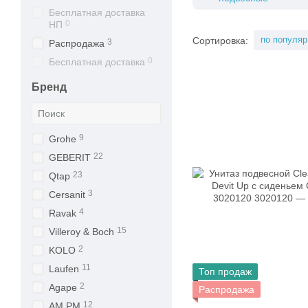
Бесплатная доставка
0
НП
по популяр
Сортировка:
3
Распродажа
0
Бесплатная доставка
Бренд
9
Grohe
22
GEBERIT
23
Qtap
3
Cersanit
4
Ravak
15
Villeroy & Boch
2
KOLO
11
Laufen
Топ продаж
2
Agape
Распродажа
12
AM.PM