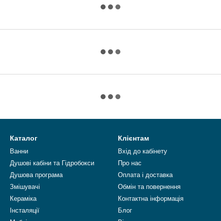
Каталог
Клієнтам
Ванни
Вхід до кабінету
Душові кабіни та Гідробокси
Про нас
Душова програма
Оплата і доставка
Змішувачі
Обмін та повернення
Кераміка
Контактна інформація
Інсталяції
Блог