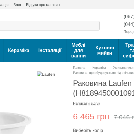
мація
Блог
Відгуки про магазин
(067
(044
Перед
Меблі
Тра
Кухонні
Кераміка
Інсталяції
для
т
мийки
ванни
сиф
Головна
Кераміка
Умивальники 
Раковина, що вбудовується під стільни
Раковина Laufen 
(H818945000109
Написати відгук
6 465 грн
7 046 
Виберіть колір