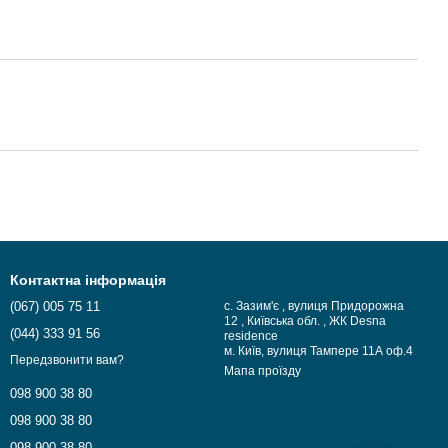
Контактна інформація
(067) 005 75 11
с. Зазим'є , вулиця Придорожна
12 , Київська обл. , ЖК Desna
(044) 333 91 56
residence
м. Київ, вулиця Тампере 11А оф.4
Передзвонити вам?
Мапа проїзду
098 900 38 80
098 900 38 80
098 900 38 80