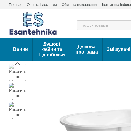
Перейти до основного контенту
Про нас
Оплата і доставка
Обмін та повернення
Контактна інфор
Душові
Душова
Ванни
кабіни та
Змішувачі
програма
Гідробокси