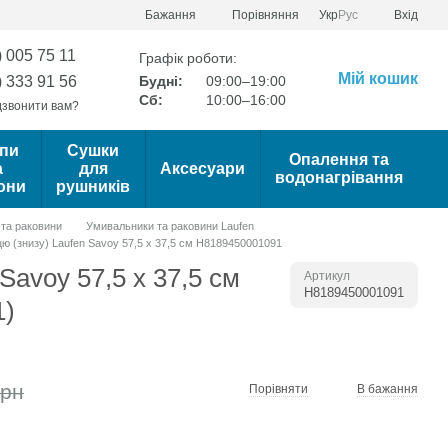
Порівняння
Бажання
Укр
Рус
Вхід
) 005 75 11
Графік роботи:
Мій кошик
) 333 91 56
Будні:
09:00–19:00
Сб:
10:00–16:00
звонити вам?
пи
Сушки
Опалення та
а
для
Аксесуари
водонагрівання
они
рушників
та раковини
Умивальники та раковини Laufen
цю (знизу) Laufen Savoy 57,5 х 37,5 см H8189450001091
Savoy 57,5 х 37,5 см
Артикул
H8189450001091
1)
грн
Порівняти
В бажання