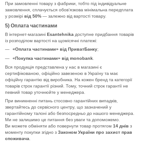
При замовленні товару з фабрики, тобто під індивідуальне
замовлення, сплачується обов’язкова мінімальна передплата
у розмірі
від 50%
— залежно від вартості товару.
5) Оплата частинами
В інтернет-магазині
Esantehnika
доступне придбання товарів
із розподілом вартості на щомісячні платежі:
«Оплата частинами» від ПриватБанку
;
«Покупка частинами» від monobank
.
Вся продукція представлена у нас в магазині є
сертифікованою, офіційно завезеною в Україну та має
офіційну гарантію від виробника. На кожен бренд та категорії
товарів строк гарантії різний. Тому, точний строк гарантії не
певний товар уточнюйте у менеджера.
При виникненні питань стосовно гарантійних випадків,
звертайтесь до сервісного центру, що зазначений у
гарантійному талоні або безпосредньо до нашого менеджера.
Ми не залишимо це питання без уваги та допоможемо.
Ви можете обміняти або повернути товар протягом
14 днів
з
моменту покупки згідно з
Законом України про захист прав
споживача
.