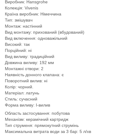
Виробник: Hansgrohe
Колекція: Vivenis
Країна виробник: Німеччина
Тип: змішувач
Монтаж: настінний
Вид монтажу: прихований (вбудований)
Вид включення: одноважільний
Високий: так
Порційний: ні
Вид виливу: традиційний
Довжина виливу: 192 мм
Монтажні отвори: 2
Наявність донного клапана: є
Поворотний вилив: ні
Колір: чорний.
Матеріал: латунь
Стиль: сучасний
Форма виливу: I-вилив
Область застосування: побутова
Механізм: керамічний картридж
Тип струменя: прямокутний струмінь
Максимальна витрата води за 3 бар: 5 л/хв