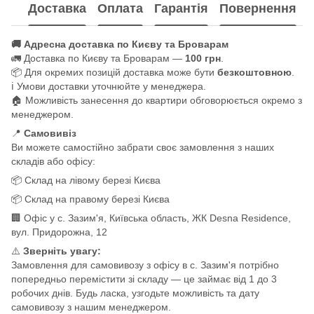
Доставка
Оплата
Гарантія
Повернення
🚚 Адресна доставка по Києву та Броварам
🚛 Доставка по Києву та Броварам —
100 грн
.
📦 Для окремих позицій доставка може бути
безкоштовною
.
ℹ️ Умови доставки уточнюйте у менеджера.
🏠 Можливість занесення до квартири обговорюється окремо з
менеджером.
📍
Самовивіз
Ви можете самостійно забрати своє замовлення з наших
складів або офісу:
📦 Склад на лівому березі Києва
📦 Склад на правому березі Києва
🏢 Офіс у с. Зазим'я, Київська область, ЖК Desna Residence,
вул. Придорожна, 12
⚠️
Зверніть увагу:
Замовлення для самовивозу з офісу в с. Зазим'я потрібно
попередньо перемістити зі складу — це займає від 1 до 3
робочих днів. Будь ласка, узгодьте можливість та дату
самовивозу з нашим менеджером.