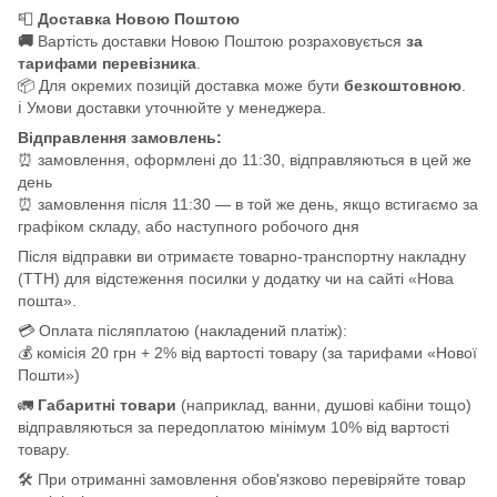
📮
Доставка Новою Поштою
🚚
Вартість доставки Новою Поштою розраховується
за
тарифами перевізника
.
📦 Для окремих позицій доставка може бути
безкоштовною
.
ℹ️ Умови доставки уточнюйте у менеджера.
Відправлення замовлень:
⏰ замовлення, оформлені до 11:30, відправляються в цей же
день
⏰ замовлення після 11:30 — в той же день, якщо встигаємо за
графіком складу, або наступного робочого дня
Після відправки ви отримаєте товарно-транспортну накладну
(ТТН) для відстеження посилки у додатку чи на сайті «Нова
пошта».
💳 Оплата післяплатою (накладений платіж):
💰 комісія 20 грн + 2% від вартості товару (за тарифами «Нової
Пошти»)
🚛
Габаритні товари
(наприклад, ванни, душові кабіни тощо)
відправляються за передоплатою мінімум 10% від вартості
товару.
🛠️ При отриманні замовлення обов'язково перевіряйте товар