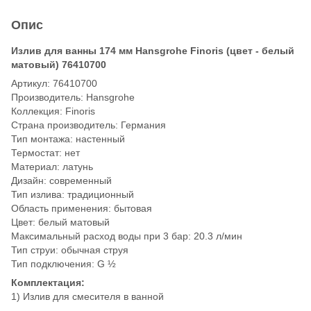
Опис
Излив для ванны 174 мм Hansgrohe Finoris (цвет - белый
матовый) 76410700
Артикул: 76410700
Производитель: Hansgrohe
Коллекция: Finoris
Страна производитель: Германия
Тип монтажа: настенный
Термостат: нет
Материал: латунь
Дизайн: современный
Тип излива: традиционный
Область применения: бытовая
Цвет: белый матовый
Максимальный расход воды при 3 бар: 20.3 л/мин
Тип струи: обычная струя
Тип подключения: G ½
Комплектация:
1) Излив для смесителя в ванной