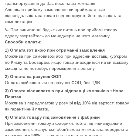
транспортування до Вас несе наша компанія.
Але після прийому замовлення ви приймаєте всю
відповідальність за товар і підтверджуєте його цілісність та
комплектацію.
📞 При виникненні будь-яких питань при прийомі товару
одразу звертайтесь до менеджерів нашого магазину.
Способи оплати:
1) Оплата готівкою при отриманні замовлення
Можлива при самовивозі або при адресній доставці кур’єром
по Києву та Броварам, якщо товар знаходиться на київському
складі та не потребує переміщення з регіону.
2) Оплата на рахунок ФОП
Оплата здійснюється на рахунок ФОП, без ПДВ.
3) Оплата післяплатою при відправці компанією «Нова
Пошта»
Можлива з передплатою у розмірі
від 10%
від вартості товару
як гарантійний платіж.
4) Оплата товару під замовлення з фабрики
При замовленні товару з фабрики, тобто під індивідуальне
замовлення, сплачується обов’язкова мінімальна передплата
у розмірі
від 50%
— залежно від вартості товару.