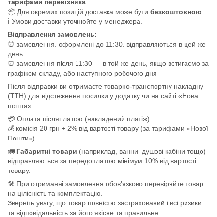
тарифами перевізника
.
📦 Для окремих позицій доставка може бути
безкоштовною
.
ℹ️ Умови доставки уточнюйте у менеджера.
Відправлення замовлень:
⏰ замовлення, оформлені до 11:30, відправляються в цей же
день
⏰ замовлення після 11:30 — в той же день, якщо встигаємо за
графіком складу, або наступного робочого дня
Після відправки ви отримаєте товарно-транспортну накладну
(ТТН) для відстеження посилки у додатку чи на сайті «Нова
пошта».
💳 Оплата післяплатою (накладений платіж):
💰 комісія 20 грн + 2% від вартості товару (за тарифами «Нової
Пошти»)
🚛
Габаритні товари
(наприклад, ванни, душові кабіни тощо)
відправляються за передоплатою мінімум 10% від вартості
товару.
🛠️ При отриманні замовлення обов'язково перевіряйте товар
на цілісність та комплектацію.
Зверніть увагу, що товар повністю застрахований і всі ризики
та відповідальність за його якісне та правильне