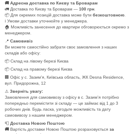
🚚 Адресна доставка по Києву та Броварам
🚛 Доставка по Києву та Броварам —
100 грн
.
📦 Для окремих позицій доставка може бути
безкоштовною
.
ℹ️ Умови доставки уточнюйте у менеджера.
🏠 Можливість занесення до квартири обговорюється окремо з
менеджером.
📍
Самовивіз
Ви можете самостійно забрати своє замовлення з наших
складів або офісу:
📦 Склад на лівому березі Києва
📦 Склад на правому березі Києва
🏢 Офіс у с. Зазим'я, Київська область, ЖК Desna Residence,
вул. Придорожна, 12
⚠️
Зверніть увагу:
Замовлення для самовивозу з офісу в с. Зазим'я потрібно
попередньо перемістити зі складу — це займає від 1 до 3
робочих днів. Будь ласка, узгодьте можливість та дату
самовивозу з нашим менеджером.
📮
Доставка Новою Поштою
🚚
Вартість доставки Новою Поштою розраховується
за