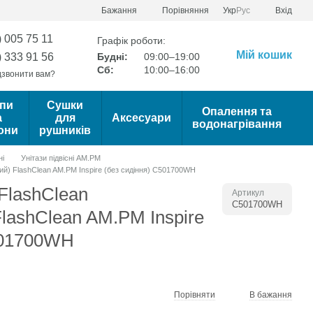
Порівняння
Бажання
Укр
Рус
Вхід
) 005 75 11
Графік роботи:
Мій кошик
) 333 91 56
Будні:
09:00–19:00
Сб:
10:00–16:00
звонити вам?
пи
Сушки
Опалення та
а
для
Аксесуари
водонагрівання
они
рушників
ні
Унітази підвісні AM.PM
вий) FlashClean AM.PM Inspire (без сидіння) C501700WH
 FlashClean
Артикул
C501700WH
lashClean AM.PM Inspire
501700WH
Порівняти
В бажання