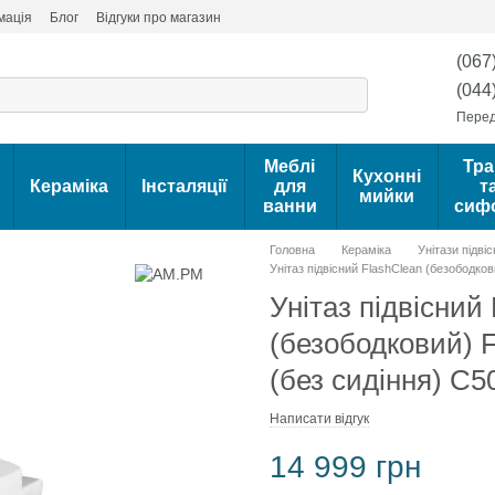
мація
Блог
Відгуки про магазин
(067
(044
Перед
Меблі
Тра
Кухонні
Кераміка
Інсталяції
для
т
мийки
ванни
сиф
Головна
Кераміка
Унітази підвіс
Унітаз підвісний FlashClean (безободко
Унітаз підвісний
(безободковий) F
(без сидіння) C
Написати відгук
14 999 грн