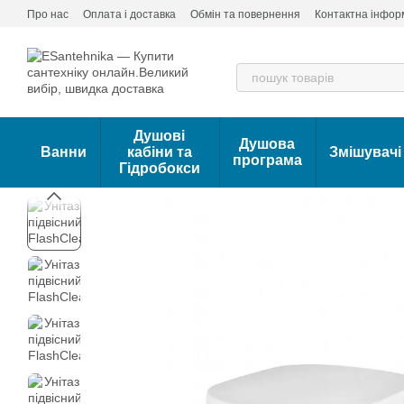
Перейти до основного контенту
Про нас
Оплата і доставка
Обмін та повернення
Контактна інфор
Душові
Душова
Ванни
кабіни та
Змішувачі
програма
Гідробокси