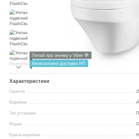
Питай про знижку у Viber 💬
Безкоштовна доставка НП
Характеристики
Гарантія
2
Виробник
A
Тип установки
П
Форма
О
Країна виробник
Н