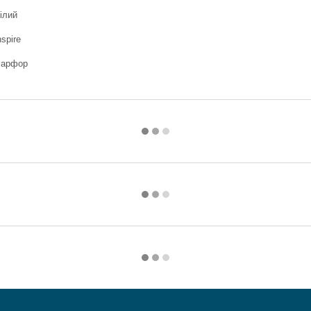
ілий
nspire
арфор