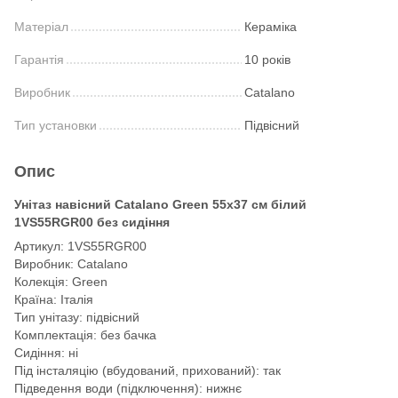
Матеріал
Кераміка
Гарантія
10 років
Виробник
Catalano
Тип установки
Підвісний
Опис
Унітаз навісний Catalano Green 55х37 см білий
1VS55RGR00 без сидіння
Артикул: 1VS55RGR00
Виробник: Catalano
Колекція: Green
Країна: Італія
Тип унітазу: підвісний
Комплектація: без бачка
Сидіння: ні
Під інсталяцію (вбудований, прихований): так
Підведення води (підключення): нижнє