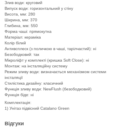
Злив води: круговий
Випуск води: горизонтальний у стіну
Висота, мм: 280
Ширина, мм: 370
Глибина, мм: 550
Форма чаші: прямокутна
Матеріал: кераміка
Колір білий
Антивсплеск (з поличкою в чаші, тарілчастий): ні
Безободковий: так
Мікроліфт у комплекті (кришка Soft Close): ні
Монтаж: на інсталяційну систему
Режим зливу води: визначається механізмом системи
інсталяції
Стилістика дизайну: класичний
Функція зливу води: NewFlush (безободковий)
Функція біде: ні
Комплектація:
1) Унітаз підвісний Catalano Green
Відгуки