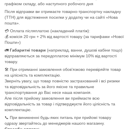
графіком складу, або наступного робочого дня
Після відправки ви отримаєте товарно-транспортну накладну
(ТТН) для відстеження посилки у додатку чи на сайті «Нова
пошта».
💳 Оплата післяплатою (накладений платіж):
💰 комісія 20 грн + 2% від вартості товару (за тарифами «Нової
Пошти»)
🚛
Габаритні товари
(наприклад, ванни, душові кабіни тощо)
відправляються за передоплатою мінімум 10% від вартості
товару.
🛠️ При отриманні замовлення обов'язково перевіряйте товар
на цілісність та комплектацію.
Зверніть увагу, що товар повністю застрахований і всі ризики
та відповідальність за його якісне та правильне
транспортування до Вас несе наша компанія.
Але після прийому замовлення ви приймаєте всю
відповідальність за товар і підтверджуєте його цілісність та
комплектацію.
📞 При виникненні будь-яких питань при прийомі товару
одразу звертайтесь до менеджерів нашого магазину.
Способи оплати: