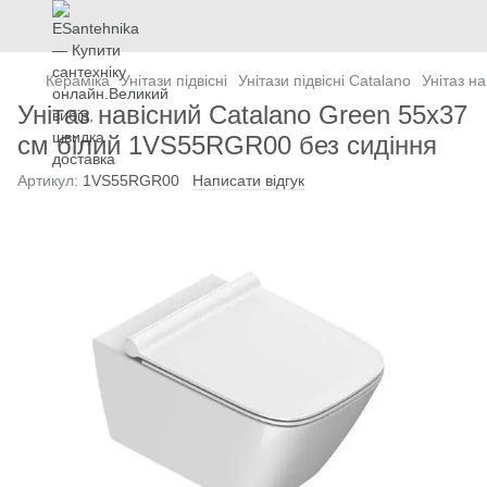
Кераміка
Унітази підвісні
Унітази підвісні Catalano
Унітаз н
Унітаз навісний Catalano Green 55х37
см білий 1VS55RGR00 без сидіння
Артикул:
1VS55RGR00
Написати відгук