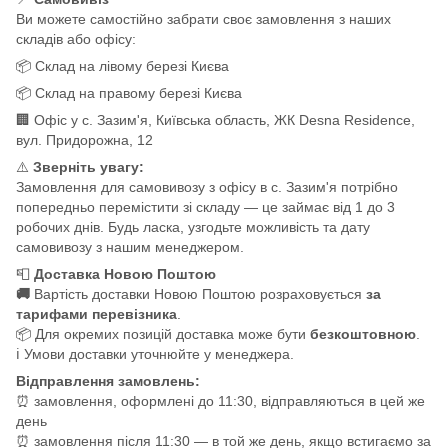
Ви можете самостійно забрати своє замовлення з наших
складів або офісу:
📦 Склад на лівому березі Києва
📦 Склад на правому березі Києва
🏢 Офіс у с. Зазим'я, Київська область, ЖК Desna Residence,
вул. Придорожна, 12
⚠️
Зверніть увагу:
Замовлення для самовивозу з офісу в с. Зазим'я потрібно
попередньо перемістити зі складу — це займає від 1 до 3
робочих днів. Будь ласка, узгодьте можливість та дату
самовивозу з нашим менеджером.
📮
Доставка Новою Поштою
🚚
Вартість доставки Новою Поштою розраховується
за
тарифами перевізника
.
📦 Для окремих позицій доставка може бути
безкоштовною
.
ℹ️ Умови доставки уточнюйте у менеджера.
Відправлення замовлень:
⏰ замовлення, оформлені до 11:30, відправляються в цей же
день
⏰ замовлення після 11:30 — в той же день, якщо встигаємо за