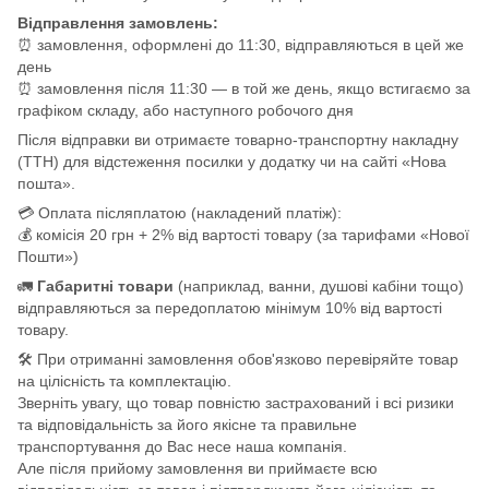
Відправлення замовлень:
⏰ замовлення, оформлені до 11:30, відправляються в цей же
день
⏰ замовлення після 11:30 — в той же день, якщо встигаємо за
графіком складу, або наступного робочого дня
Після відправки ви отримаєте товарно-транспортну накладну
(ТТН) для відстеження посилки у додатку чи на сайті «Нова
пошта».
💳 Оплата післяплатою (накладений платіж):
💰 комісія 20 грн + 2% від вартості товару (за тарифами «Нової
Пошти»)
🚛
Габаритні товари
(наприклад, ванни, душові кабіни тощо)
відправляються за передоплатою мінімум 10% від вартості
товару.
🛠️ При отриманні замовлення обов'язково перевіряйте товар
на цілісність та комплектацію.
Зверніть увагу, що товар повністю застрахований і всі ризики
та відповідальність за його якісне та правильне
транспортування до Вас несе наша компанія.
Але після прийому замовлення ви приймаєте всю