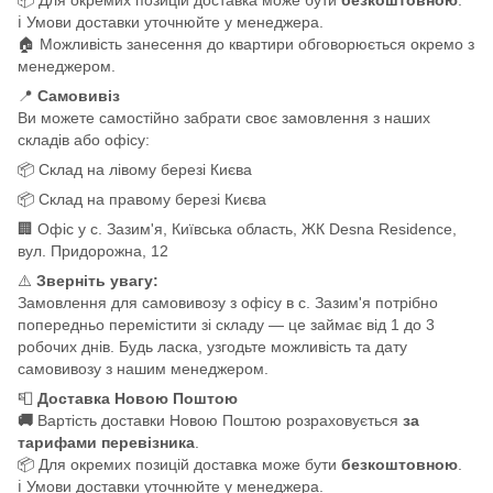
ℹ️ Умови доставки уточнюйте у менеджера.
🏠 Можливість занесення до квартири обговорюється окремо з
менеджером.
📍
Самовивіз
Ви можете самостійно забрати своє замовлення з наших
складів або офісу:
📦 Склад на лівому березі Києва
📦 Склад на правому березі Києва
🏢 Офіс у с. Зазим'я, Київська область, ЖК Desna Residence,
вул. Придорожна, 12
⚠️
Зверніть увагу:
Замовлення для самовивозу з офісу в с. Зазим'я потрібно
попередньо перемістити зі складу — це займає від 1 до 3
робочих днів. Будь ласка, узгодьте можливість та дату
самовивозу з нашим менеджером.
📮
Доставка Новою Поштою
🚚
Вартість доставки Новою Поштою розраховується
за
тарифами перевізника
.
📦 Для окремих позицій доставка може бути
безкоштовною
.
ℹ️ Умови доставки уточнюйте у менеджера.