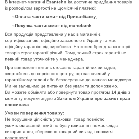
В інтернет-магазині
Esantehnika
доступне придбання товарів
із розподілом вартості на щомісячні платежі:
«Оплата частинами» від ПриватБанку
;
«Покупка частинами» від monobank
.
Вся продукція представлена у нас в магазині є
сертифікованою, офіційно завезеною в Україну та має
офіційну гарантію від виробника. На кожен бренд та категорії
товарів строк гарантії різний. Тому, точний строк гарантії не
певний товар уточнюйте у менеджера.
При виникненні питань стосовно гарантійних випадків,
звертайтесь до сервісного центру, що зазначений у
гарантійному талоні або безпосредньо до нашого менеджера.
Ми не залишимо це питання без уваги та допоможемо.
Ви можете обміняти або повернути товар протягом
14 днів
з
моменту покупки згідно з
Законом України про захист прав
споживача
.
Умови повернення товару:
Не порушена цілісність упаковки, товар повністю
укомплектований, який не був у вживанні і немає слідів
використання, збережено товарний вигляд і споживчі
властивості.