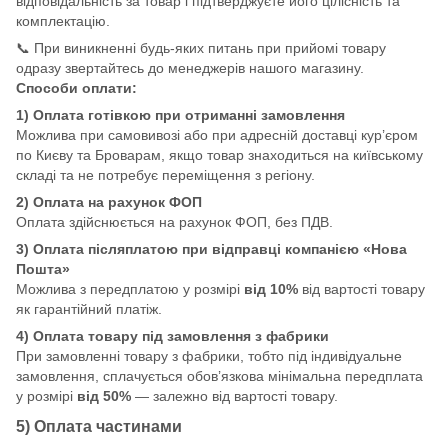
відповідальність за товар і підтверджуєте його цілісність та
комплектацію.
📞 При виникненні будь-яких питань при прийомі товару
одразу звертайтесь до менеджерів нашого магазину.
Способи оплати:
1) Оплата готівкою при отриманні замовлення
Можлива при самовивозі або при адресній доставці кур’єром
по Києву та Броварам, якщо товар знаходиться на київському
складі та не потребує переміщення з регіону.
2) Оплата на рахунок ФОП
Оплата здійснюється на рахунок ФОП, без ПДВ.
3) Оплата післяплатою при відправці компанією «Нова
Пошта»
Можлива з передплатою у розмірі
від 10%
від вартості товару
як гарантійний платіж.
4) Оплата товару під замовлення з фабрики
При замовленні товару з фабрики, тобто під індивідуальне
замовлення, сплачується обов’язкова мінімальна передплата
у розмірі
від 50%
— залежно від вартості товару.
5) Оплата частинами