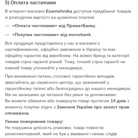
5) Оплата частинами
В інтернет-магазині
Esantehnika
доступне придбання товарів
із розподілом вартості на щомісячні платежі:
«Оплата частинами» від ПриватБанку
;
«Покупка частинами» від monobank
.
Вся продукція представлена у нас в магазині є
сертифікованою, офіційно завезеною в Україну та має
офіційну гарантію від виробника. На кожен бренд та категорії
товарів строк гарантії різний. Тому, точний строк гарантії не
певний товар уточнюйте у менеджера.
При виникненні питань стосовно гарантійних випадків,
звертайтесь до сервісного центру, що зазначений у
гарантійному талоні або безпосредньо до нашого менеджера.
Ми не залишимо це питання без уваги та допоможемо.
Ви можете обміняти або повернути товар протягом
14 днів
з
моменту покупки згідно з
Законом України про захист прав
споживача
.
Умови повернення товару:
Не порушена цілісність упаковки, товар повністю
укомплектований, який не був у вживанні і немає слідів