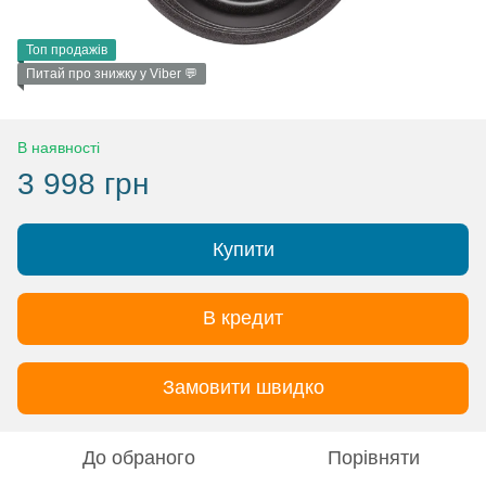
Топ продажів
Питай про знижку у Viber 💬
В наявності
3 998 грн
Купити
В кредит
Замовити швидко
До обраного
Порівняти