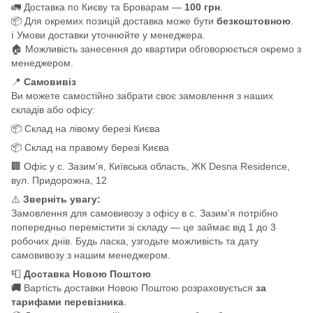
🚛 Доставка по Києву та Броварам —
100 грн
.
📦 Для окремих позицій доставка може бути
безкоштовною
.
ℹ️ Умови доставки уточнюйте у менеджера.
🏠 Можливість занесення до квартири обговорюється окремо з
менеджером.
📍
Самовивіз
Ви можете самостійно забрати своє замовлення з наших
складів або офісу:
📦 Склад на лівому березі Києва
📦 Склад на правому березі Києва
🏢 Офіс у с. Зазим'я, Київська область, ЖК Desna Residence,
вул. Придорожна, 12
⚠️
Зверніть увагу:
Замовлення для самовивозу з офісу в с. Зазим'я потрібно
попередньо перемістити зі складу — це займає від 1 до 3
робочих днів. Будь ласка, узгодьте можливість та дату
самовивозу з нашим менеджером.
📮
Доставка Новою Поштою
🚚
Вартість доставки Новою Поштою розраховується
за
тарифами перевізника
.