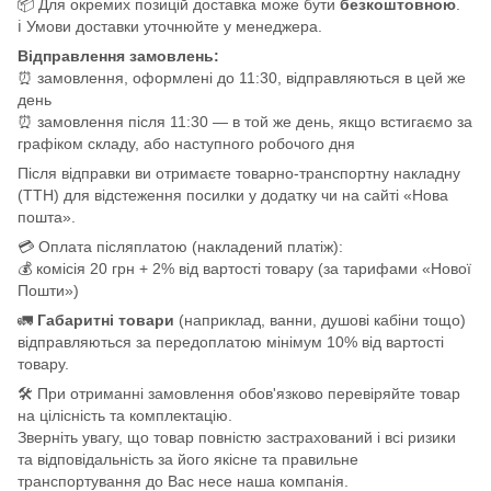
📦 Для окремих позицій доставка може бути
безкоштовною
.
ℹ️ Умови доставки уточнюйте у менеджера.
Відправлення замовлень:
⏰ замовлення, оформлені до 11:30, відправляються в цей же
день
⏰ замовлення після 11:30 — в той же день, якщо встигаємо за
графіком складу, або наступного робочого дня
Після відправки ви отримаєте товарно-транспортну накладну
(ТТН) для відстеження посилки у додатку чи на сайті «Нова
пошта».
💳 Оплата післяплатою (накладений платіж):
💰 комісія 20 грн + 2% від вартості товару (за тарифами «Нової
Пошти»)
🚛
Габаритні товари
(наприклад, ванни, душові кабіни тощо)
відправляються за передоплатою мінімум 10% від вартості
товару.
🛠️ При отриманні замовлення обов'язково перевіряйте товар
на цілісність та комплектацію.
Зверніть увагу, що товар повністю застрахований і всі ризики
та відповідальність за його якісне та правильне
транспортування до Вас несе наша компанія.