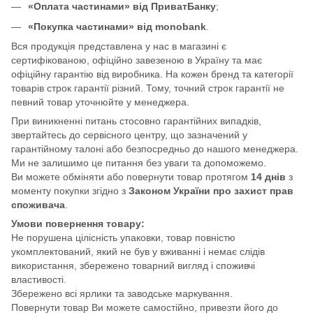
«Оплата частинами» від ПриватБанку
;
«Покупка частинами» від monobank
.
Вся продукція представлена у нас в магазині є
сертифікованою, офіційно завезеною в Україну та має
офіційну гарантію від виробника. На кожен бренд та категорії
товарів строк гарантії різний. Тому, точний строк гарантії не
певний товар уточнюйте у менеджера.
При виникненні питань стосовно гарантійних випадків,
звертайтесь до сервісного центру, що зазначений у
гарантійному талоні або безпосредньо до нашого менеджера.
Ми не залишимо це питання без уваги та допоможемо.
Ви можете обміняти або повернути товар протягом
14 днів
з
моменту покупки згідно з
Законом України про захист прав
споживача
.
Умови повернення товару:
Не порушена цілісність упаковки, товар повністю
укомплектований, який не був у вживанні і немає слідів
використання, збережено товарний вигляд і споживчі
властивості.
Збережено всі ярлики та заводське маркування.
Повернути товар Ви можете самостійно, привезти його до