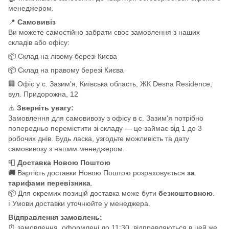
менеджером.
📍
Самовивіз
Ви можете самостійно забрати своє замовлення з наших
складів або офісу:
📦 Склад на лівому березі Києва
📦 Склад на правому березі Києва
🏢 Офіс у с. Зазим'я, Київська область, ЖК Desna Residence,
вул. Придорожна, 12
⚠️
Зверніть увагу:
Замовлення для самовивозу з офісу в с. Зазим'я потрібно
попередньо перемістити зі складу — це займає від 1 до 3
робочих днів. Будь ласка, узгодьте можливість та дату
самовивозу з нашим менеджером.
📮
Доставка Новою Поштою
🚚
Вартість доставки Новою Поштою розраховується
за
тарифами перевізника
.
📦 Для окремих позицій доставка може бути
безкоштовною
.
ℹ️ Умови доставки уточнюйте у менеджера.
Відправлення замовлень:
⏰ замовлення, оформлені до 11:30, відправляються в цей же