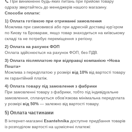
📞 При виникненні будь-яких питань при прийомі товару
одразу звертайтесь до менеджерів нашого магазину.
Способи оплати:
1) Оплата готівкою при отриманні замовлення
Можлива при самовивозі або при адресній доставці кур’єром
по Києву та Броварам, якщо товар знаходиться на київському
складі та не потребує переміщення з регіону.
2) Оплата на рахунок ФОП
Оплата здійснюється на рахунок ФОП, без ПДВ.
3) Оплата післяплатою при відправці компанією «Нова
Пошта»
Можлива з передплатою у розмірі
від 10%
від вартості товару
як гарантійний платіж.
4) Оплата товару під замовлення з фабрики
При замовленні товару з фабрики, тобто під індивідуальне
замовлення, сплачується обов’язкова мінімальна передплата
у розмірі
від 50%
— залежно від вартості товару.
5) Оплата частинами
В інтернет-магазині
Esantehnika
доступне придбання товарів
із розподілом вартості на щомісячні платежі: