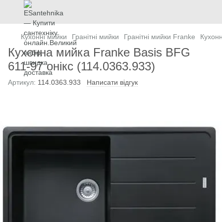
Кухонні мийки
Гранітні мийки
Гранітні мийки Franke
Кухонн
Кухонна мийка Franke Basis BFG
611-97 онікс (114.0363.933)
Артикул:
114.0363.933
Написати відгук