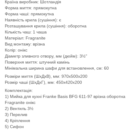
Країна виробник: Шотландія
Форма миття: прямокутна
Форма чаші: прямокутна
Наявність крила (сушіння): є
Розташування крила (сушіння): оборотна
Кількість чаш: 1 чаша
Матеріал: Fragranite
Вид монтажу: врізна
Колір: онікс
Діаметр зливного отвору, мм (дюйм): 3½"
Поверхня миття: штучний камінь
Мінімальна ширина шафи для встановлення, см: 60
Розміри миття (ШхДхВ), мм: 970х500х200
Розмір чаші (ШхДхГ), мм: 450х420х200
Комплектація:
1) Мийка для кухні Franke Basis BFG 611-97 врізна оборотна
Fragranite онікс
2) Вентиль 3½
3) Перелив
4) Кріплення
5) Сифон