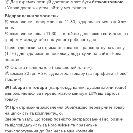
📦 Для окремих позицій доставка може бути
безкоштовною
.
ℹ️ Умови доставки уточнюйте у менеджера.
Відправлення замовлень:
⏰ замовлення, оформлені до 11:30, відправляються в цей же
день
⏰ замовлення після 11:30 — в той же день, якщо встигаємо за
графіком складу, або наступного робочого дня
Після відправки ви отримаєте товарно-транспортну накладну
(ТТН) для відстеження посилки у додатку чи на сайті «Нова
пошта».
💳 Оплата післяплатою (накладений платіж):
💰 комісія 20 грн + 2% від вартості товару (за тарифами «Нової
Пошти»)
🚛
Габаритні товари
(наприклад, ванни, душові кабіни тощо)
відправляються за передоплатою мінімум 10% від вартості
товару.
🛠️ При отриманні замовлення обов'язково перевіряйте товар
на цілісність та комплектацію.
Зверніть увагу, що товар повністю застрахований і всі ризики
та відповідальність за його якісне та правильне
транспортування до Вас несе наша компанія.