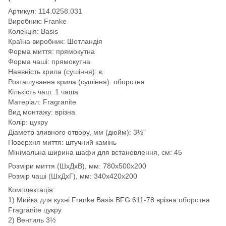
Артикул: 114.0258.031
Виробник: Franke
Колекція: Basis
Країна виробник: Шотландія
Форма миття: прямокутна
Форма чаші: прямокутна
Наявність крила (сушіння): є
Розташування крила (сушіння): оборотна
Кількість чаш: 1 чаша
Матеріал: Fragranite
Вид монтажу: врізна
Колір: цукру
Діаметр зливного отвору, мм (дюйм): 3½"
Поверхня миття: штучний камінь
Мінімальна ширина шафи для встановлення, см: 45
Розміри миття (ШхДхВ), мм: 780х500х200
Розмір чаші (ШхДхГ), мм: 340х420х200
Комплектація:
1) Мийка для кухні Franke Basis BFG 611-78 врізна оборотна
Fragranite цукру
2) Вентиль 3½