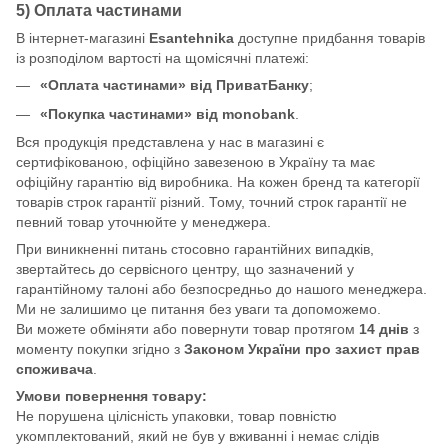
5) Оплата частинами
В інтернет-магазині
Esantehnika
доступне придбання товарів
із розподілом вартості на щомісячні платежі:
«Оплата частинами» від ПриватБанку
;
«Покупка частинами» від monobank
.
Вся продукція представлена у нас в магазині є
сертифікованою, офіційно завезеною в Україну та має
офіційну гарантію від виробника. На кожен бренд та категорії
товарів строк гарантії різний. Тому, точний строк гарантії не
певний товар уточнюйте у менеджера.
При виникненні питань стосовно гарантійних випадків,
звертайтесь до сервісного центру, що зазначений у
гарантійному талоні або безпосредньо до нашого менеджера.
Ми не залишимо це питання без уваги та допоможемо.
Ви можете обміняти або повернути товар протягом
14 днів
з
моменту покупки згідно з
Законом України про захист прав
споживача
.
Умови повернення товару:
Не порушена цілісність упаковки, товар повністю
укомплектований, який не був у вживанні і немає слідів