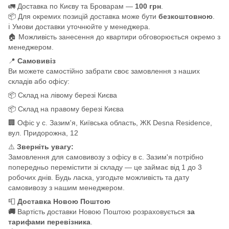
🚛 Доставка по Києву та Броварам —
100 грн
.
📦 Для окремих позицій доставка може бути
безкоштовною
.
ℹ️ Умови доставки уточнюйте у менеджера.
🏠 Можливість занесення до квартири обговорюється окремо з
менеджером.
📍
Самовивіз
Ви можете самостійно забрати своє замовлення з наших
складів або офісу:
📦 Склад на лівому березі Києва
📦 Склад на правому березі Києва
🏢 Офіс у с. Зазим'я, Київська область, ЖК Desna Residence,
вул. Придорожна, 12
⚠️
Зверніть увагу:
Замовлення для самовивозу з офісу в с. Зазим'я потрібно
попередньо перемістити зі складу — це займає від 1 до 3
робочих днів. Будь ласка, узгодьте можливість та дату
самовивозу з нашим менеджером.
📮
Доставка Новою Поштою
🚚
Вартість доставки Новою Поштою розраховується
за
тарифами перевізника
.