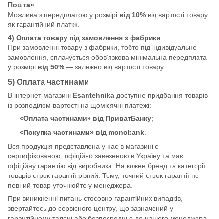
Пошта»
Можлива з передплатою у розмірі
від 10%
від вартості товару
як гарантійний платіж.
4) Оплата товару під замовлення з фабрики
При замовленні товару з фабрики, тобто під індивідуальне
замовлення, сплачується обов’язкова мінімальна передплата
у розмірі
від 50%
— залежно від вартості товару.
5) Оплата частинами
В інтернет-магазині
Esantehnika
доступне придбання товарів
із розподілом вартості на щомісячні платежі:
«Оплата частинами» від ПриватБанку
;
«Покупка частинами» від monobank
.
Вся продукція представлена у нас в магазині є
сертифікованою, офіційно завезеною в Україну та має
офіційну гарантію від виробника. На кожен бренд та категорії
товарів строк гарантії різний. Тому, точний строк гарантії не
певний товар уточнюйте у менеджера.
При виникненні питань стосовно гарантійних випадків,
звертайтесь до сервісного центру, що зазначений у
гарантійному талоні або безпосредньо до нашого менеджера.