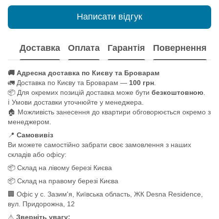
Написати відгук
Доставка
Оплата
Гарантія
Повернення
🚚 Адресна доставка по Києву та Броварам
🚛 Доставка по Києву та Броварам —
100 грн
.
📦 Для окремих позицій доставка може бути
безкоштовною
.
ℹ️ Умови доставки уточнюйте у менеджера.
🏠 Можливість занесення до квартири обговорюється окремо з
менеджером.
📍
Самовивіз
Ви можете самостійно забрати своє замовлення з наших
складів або офісу:
📦 Склад на лівому березі Києва
📦 Склад на правому березі Києва
🏢 Офіс у с. Зазим'я, Київська область, ЖК Desna Residence,
вул. Придорожна, 12
⚠️
Зверніть увагу: