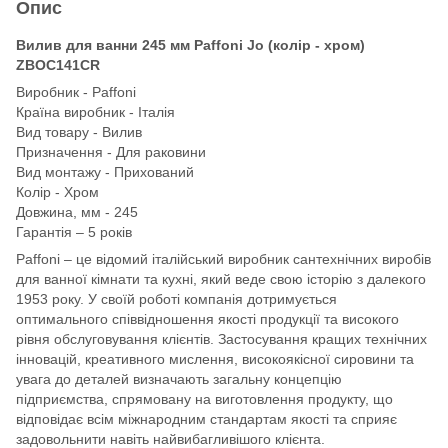
Опис
Вилив для ванни 245 мм Paffoni Jo (колір - хром)
ZBOC141CR
Виробник - Paffoni
Країна виробник - Італія
Вид товару - Вилив
Призначення - Для раковини
Вид монтажу - Прихований
Колір - Хром
Довжина, мм - 245
Гарантія – 5 років
Paffoni – це відомий італійський виробник сантехнічних виробів
для ванної кімнати та кухні, який веде свою історію з далекого
1953 року. У своїй роботі компанія дотримується
оптимального співвідношення якості продукції та високого
рівня обслуговування клієнтів. Застосування кращих технічних
інновацій, креативного мислення, високоякісної сировини та
увага до деталей визначають загальну концепцію
підприємства, спрямовану на виготовлення продукту, що
відповідає всім міжнародним стандартам якості та сприяє
задовольнити навіть найвибагливішого клієнта.