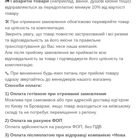
🚛
Габаритні товари
(наприклад, ванни, душові кабіни тощо)
відправляються за передоплатою мінімум 10% від вартості
товару.
🛠️ При отриманні замовлення обов'язково перевіряйте товар
на цілісність та комплектацію.
Зверніть увагу, що товар повністю застрахований і всі ризики
та відповідальність за його якісне та правильне
транспортування до Вас несе наша компанія.
Але після прийому замовлення ви приймаєте всю
відповідальність за товар і підтверджуєте його цілісність та
комплектацію.
📞 При виникненні будь-яких питань при прийомі товару
одразу звертайтесь до менеджерів нашого магазину.
Способи оплати:
1) Оплата готівкою при отриманні замовлення
Можлива при самовивозі або при адресній доставці кур’єром
по Києву та Броварам, якщо товар знаходиться на київському
складі та не потребує переміщення з регіону.
2) Оплата на рахунок ФОП
Оплата здійснюється на рахунок ФОП, без ПДВ.
3) Оплата післяплатою при відправці компанією «Нова