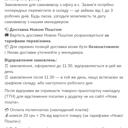
Замовлення для самовивозу з офісу в с. Зазим'я потрібно
попередньо перемістити зі складу — це займає від 1 до 3
робочих днів. Будь ласка, узгодьте можливість та дату
самовивозу з нашим менеджером.
📮
Доставка Новою Поштою
🚚
Вартість доставки Новою Поштою розраховується
за
тарифами перевізника
.
📦 Для окремих позицій доставка може бути
безкоштовною
.
ℹ️ Умови доставки уточнюйте у менеджера.
Відправлення замовлень:
⏰ замовлення, оформлені до 11:30, відправляються в цей же
день
⏰ замовлення після 11:30 — в той же день, якщо встигаємо за
графіком складу, або наступного робочого дня
Після відправки ви отримаєте товарно-транспортну накладну
(ТТН) для відстеження посилки у додатку чи на сайті «Нова
пошта».
💳 Оплата післяплатою (накладений платіж):
💰 комісія 20 грн + 2% від вартості товару (за тарифами «Нової
Пошти»)