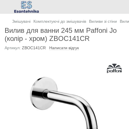
Змішувачі
Комплектуючі до змішувачів
Виливи зі стіни
Вилив
Вилив для ванни 245 мм Paffoni Jo
(колір - хром) ZBOC141CR
Артикул:
ZBOC141CR
Написати відгук