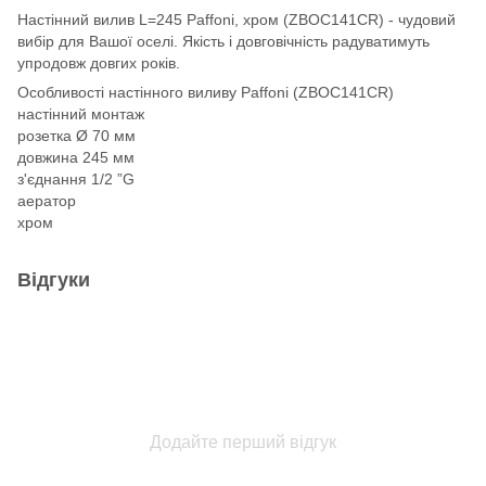
Настінний вилив L=245 Paffoni, хром (ZBOC141CR) - чудовий
вибір для Вашої оселі. Якість і довговічність радуватимуть
упродовж довгих років.
Особливості настінного виливу Paffoni (ZBOC141CR)
настінний монтаж
розетка Ø 70 мм
довжина 245 мм
з'єднання 1/2 ”G
аератор
хром
Відгуки
Додайте перший відгук