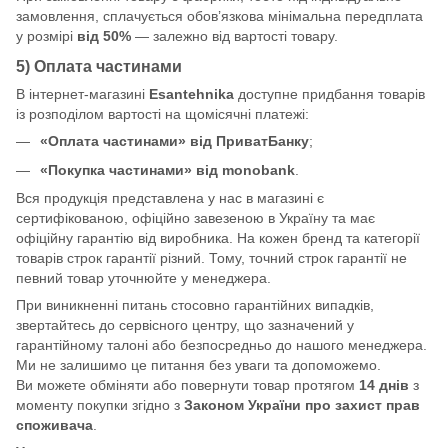
замовлення, сплачується обов’язкова мінімальна передплата
у розмірі
від 50%
— залежно від вартості товару.
5) Оплата частинами
В інтернет-магазині
Esantehnika
доступне придбання товарів
із розподілом вартості на щомісячні платежі:
«Оплата частинами» від ПриватБанку
;
«Покупка частинами» від monobank
.
Вся продукція представлена у нас в магазині є
сертифікованою, офіційно завезеною в Україну та має
офіційну гарантію від виробника. На кожен бренд та категорії
товарів строк гарантії різний. Тому, точний строк гарантії не
певний товар уточнюйте у менеджера.
При виникненні питань стосовно гарантійних випадків,
звертайтесь до сервісного центру, що зазначений у
гарантійному талоні або безпосредньо до нашого менеджера.
Ми не залишимо це питання без уваги та допоможемо.
Ви можете обміняти або повернути товар протягом
14 днів
з
моменту покупки згідно з
Законом України про захист прав
споживача
.