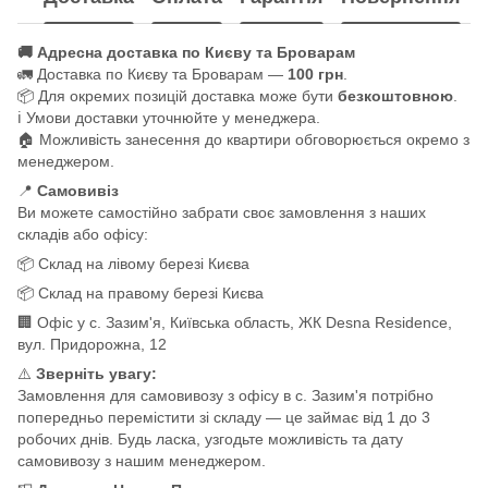
🚚 Адресна доставка по Києву та Броварам
🚛 Доставка по Києву та Броварам —
100 грн
.
📦 Для окремих позицій доставка може бути
безкоштовною
.
ℹ️ Умови доставки уточнюйте у менеджера.
🏠 Можливість занесення до квартири обговорюється окремо з
менеджером.
📍
Самовивіз
Ви можете самостійно забрати своє замовлення з наших
складів або офісу:
📦 Склад на лівому березі Києва
📦 Склад на правому березі Києва
🏢 Офіс у с. Зазим'я, Київська область, ЖК Desna Residence,
вул. Придорожна, 12
⚠️
Зверніть увагу:
Замовлення для самовивозу з офісу в с. Зазим'я потрібно
попередньо перемістити зі складу — це займає від 1 до 3
робочих днів. Будь ласка, узгодьте можливість та дату
самовивозу з нашим менеджером.