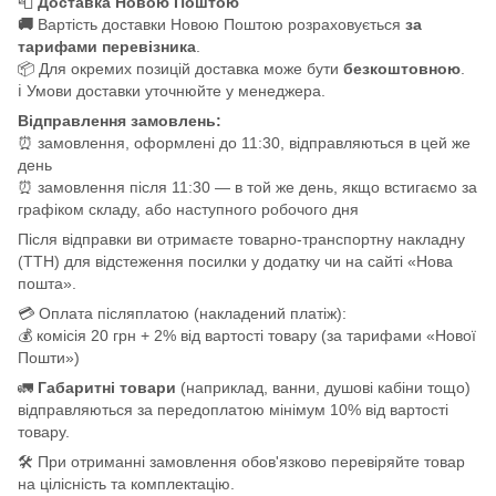
📮
Доставка Новою Поштою
🚚
Вартість доставки Новою Поштою розраховується
за
тарифами перевізника
.
📦 Для окремих позицій доставка може бути
безкоштовною
.
ℹ️ Умови доставки уточнюйте у менеджера.
Відправлення замовлень:
⏰ замовлення, оформлені до 11:30, відправляються в цей же
день
⏰ замовлення після 11:30 — в той же день, якщо встигаємо за
графіком складу, або наступного робочого дня
Після відправки ви отримаєте товарно-транспортну накладну
(ТТН) для відстеження посилки у додатку чи на сайті «Нова
пошта».
💳 Оплата післяплатою (накладений платіж):
💰 комісія 20 грн + 2% від вартості товару (за тарифами «Нової
Пошти»)
🚛
Габаритні товари
(наприклад, ванни, душові кабіни тощо)
відправляються за передоплатою мінімум 10% від вартості
товару.
🛠️ При отриманні замовлення обов'язково перевіряйте товар
на цілісність та комплектацію.