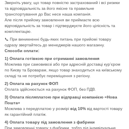
Зверніть увагу, що товар повністю застрахований і всі ризики
та відповідальність за його якісне та правильне
транспортування до Вас несе наша компанія.
Але після прийому замовлення ви приймаєте всю
відповідальність за товар і підтверджуєте його цілісність та
комплектацію.
📞 При виникненні будь-яких питань при прийомі товару
одразу звертайтесь до менеджерів нашого магазину.
Способи оплати:
1) Оплата готівкою при отриманні замовлення
Можлива при самовивозі або при адресній доставці кур’єром
по Києву та Броварам, якщо товар знаходиться на київському
складі та не потребує переміщення з регіону.
2) Оплата на рахунок ФОП
Оплата здійснюється на рахунок ФОП, без ПДВ.
3) Оплата післяплатою при відправці компанією «Нова
Пошта»
Можлива з передплатою у розмірі
від 10%
від вартості товару
як гарантійний платіж.
4) Оплата товару під замовлення з фабрики
При замовленні товару з фабрики, тобто під індивідуальне