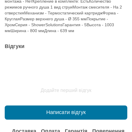
монтажа - НетКрепление в комплекте: ЕстьКоличество
режимов ручного душа 1 вид струиМонтаж смесителя - На 2
отверстияМеханизм - Термостатический картриджФорма -
КруглаяРазмер верхнего душа - Ø 355 ммПокрытие -
ХромСерия - ShowerSolutionsГарантия - 5Высота - 1003
ммШирина - 800 ммДлина - 639 мм
Відгуки
Додайте перший відгук
Написати відгук
Доставка
Оплата
Гарантія
Повернення