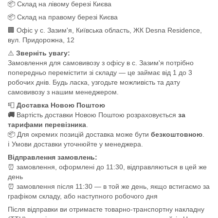
📦 Склад на лівому березі Києва
📦 Склад на правому березі Києва
🏢 Офіс у с. Зазим'я, Київська область, ЖК Desna Residence,
вул. Придорожна, 12
⚠️
Зверніть увагу:
Замовлення для самовивозу з офісу в с. Зазим'я потрібно
попередньо перемістити зі складу — це займає від 1 до 3
робочих днів. Будь ласка, узгодьте можливість та дату
самовивозу з нашим менеджером.
📮
Доставка Новою Поштою
🚚
Вартість доставки Новою Поштою розраховується
за
тарифами перевізника
.
📦 Для окремих позицій доставка може бути
безкоштовною
.
ℹ️ Умови доставки уточнюйте у менеджера.
Відправлення замовлень:
⏰ замовлення, оформлені до 11:30, відправляються в цей же
день
⏰ замовлення після 11:30 — в той же день, якщо встигаємо за
графіком складу, або наступного робочого дня
Після відправки ви отримаєте товарно-транспортну накладну