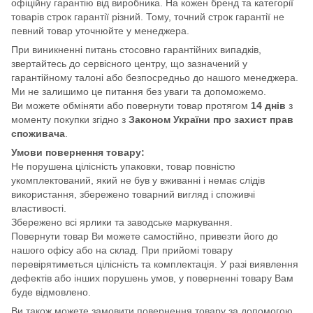
офіційну гарантію від виробника. На кожен бренд та категорії
товарів строк гарантії різний. Тому, точний строк гарантії не
певний товар уточнюйте у менеджера.
При виникненні питань стосовно гарантійних випадків,
звертайтесь до сервісного центру, що зазначений у
гарантійному талоні або безпосредньо до нашого менеджера.
Ми не залишимо це питання без уваги та допоможемо.
Ви можете обміняти або повернути товар протягом
14 днів
з
моменту покупки згідно з
Законом України про захист прав
споживача
.
Умови повернення товару:
Не порушена цілісність упаковки, товар повністю
укомплектований, який не був у вживанні і немає слідів
використання, збережено товарний вигляд і споживчі
властивості.
Збережено всі ярлики та заводське маркування.
Повернути товар Ви можете самостійно, привезти його до
нашого офісу або на склад. При прийомі товару
перевірятиметься цілісність та комплектація. У разі виявлення
дефектів або інших порушень умов, у поверненні товару Вам
буде відмовлено.
Ви також можете замовити повернення товару за допомогою