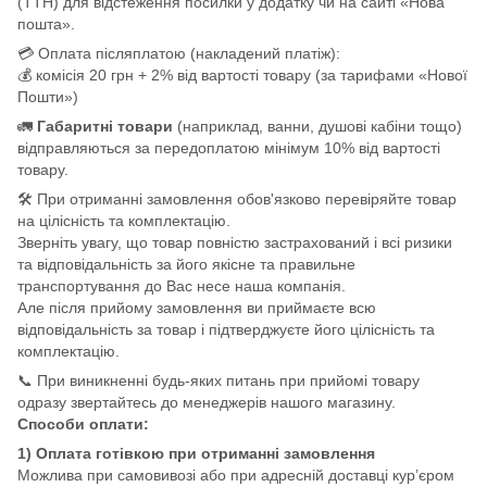
(ТТН) для відстеження посилки у додатку чи на сайті «Нова
пошта».
💳 Оплата післяплатою (накладений платіж):
💰 комісія 20 грн + 2% від вартості товару (за тарифами «Нової
Пошти»)
🚛
Габаритні товари
(наприклад, ванни, душові кабіни тощо)
відправляються за передоплатою мінімум 10% від вартості
товару.
🛠️ При отриманні замовлення обов'язково перевіряйте товар
на цілісність та комплектацію.
Зверніть увагу, що товар повністю застрахований і всі ризики
та відповідальність за його якісне та правильне
транспортування до Вас несе наша компанія.
Але після прийому замовлення ви приймаєте всю
відповідальність за товар і підтверджуєте його цілісність та
комплектацію.
📞 При виникненні будь-яких питань при прийомі товару
одразу звертайтесь до менеджерів нашого магазину.
Способи оплати:
1) Оплата готівкою при отриманні замовлення
Можлива при самовивозі або при адресній доставці кур’єром