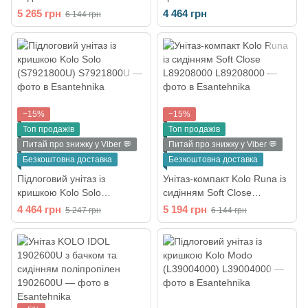
L89207000
(79232000)
5 265 грн
4 464 грн
6 144 грн
−15%
−15%
Топ продажів
Топ продажів
Питай про знижку у Viber 💬
Питай про знижку у Viber 💬
Безкоштовна доставка
Безкоштовна доставка
Підлоговий унітаз із
Унітаз-компакт Kolo Runa із
кришкою Kolo Solo
сидінням Soft Close
(S7921800U)
L89208000
4 464 грн
5 194 грн
5 247 грн
6 144 грн