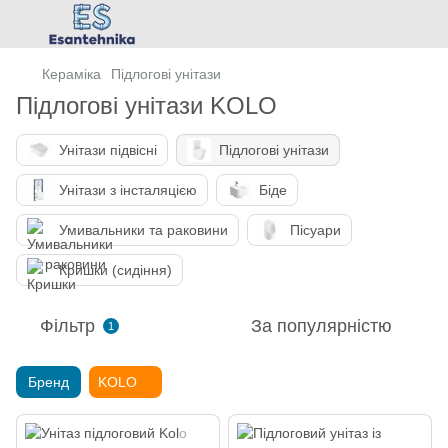
Кераміка
Підлогові унітази
Підлогові унітази KOLO
Унітази підвісні
Підлогові унітази
Унітази з інсталяцією
Біде
Умивальники та раковини
Пісуари
Кришки (сидіння)
Фільтр
За популярністю
1
Бренд
KOLO