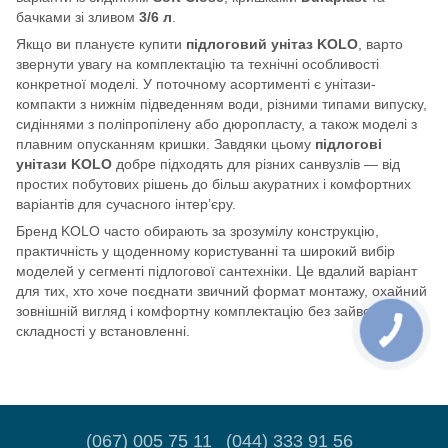
бачками зі зливом
3/6 л
.
Якщо ви плануєте купити
підлоговий унітаз KOLO
, варто
звернути увагу на комплектацію та технічні особливості
конкретної моделі. У поточному асортименті є унітази-
компакти з нижнім підведенням води, різними типами випуску,
сидіннями з поліпропілену або дюропласту, а також моделі з
плавним опусканням кришки. Завдяки цьому
підлогові
унітази KOLO
добре підходять для різних санвузлів — від
простих побутових рішень до більш акуратних і комфортних
варіантів для сучасного інтер’єру.
Бренд KOLO часто обирають за зрозумілу конструкцію,
практичність у щоденному користуванні та широкий вибір
моделей у сегменті підлогової сантехніки. Це вдалий варіант
для тих, хто хоче поєднати звичний формат монтажу, охайний
зовнішній вигляд і комфортну комплектацію без зайвої
складності у встановленні.
(067) 005 75 11
(044) 333 91 56