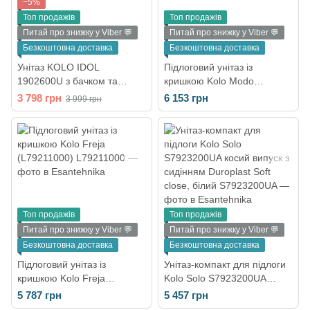
−5%
Топ продажів
Топ продажів
Питай про знижку у Viber 💬
Питай про знижку у Viber 💬
Безкоштовна доставка
Безкоштовна доставка
Унітаз KOLO IDOL
Підлоговий унітаз із
1902600U з бачком та
кришкою Kolo Modo
сидінням поліпропілен
(L39004000)
3 798 грн
6 153 грн
3 999 грн
Топ продажів
Топ продажів
Питай про знижку у Viber 💬
Питай про знижку у Viber 💬
Безкоштовна доставка
Безкоштовна доставка
Підлоговий унітаз із
Унітаз-компакт для підлоги
кришкою Kolo Freja
Kolo Solo S7923200UA
(L79211000)
косий випуск з сидінням
5 787 грн
5 457 грн
Duroplast Soft close, білий