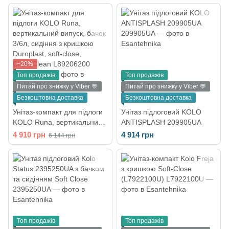
−20%
Топ продажів
Топ продажів
Питай про знижку у Viber 💬
Питай про знижку у Viber 💬
Безкоштовна доставка
Безкоштовна доставка
Унітаз-компакт для підлоги
Унітаз підлоговий KOLO
KOLO Runa, вертикальний
ANTISPLASH 209905UA
випуск, бачок 3/6л, сидіння
4 910 грн
4 914 грн
6 144 грн
з кришкою Duroplast, soft-
close, Click2Clean
L89206200
Топ продажів
Топ продажів