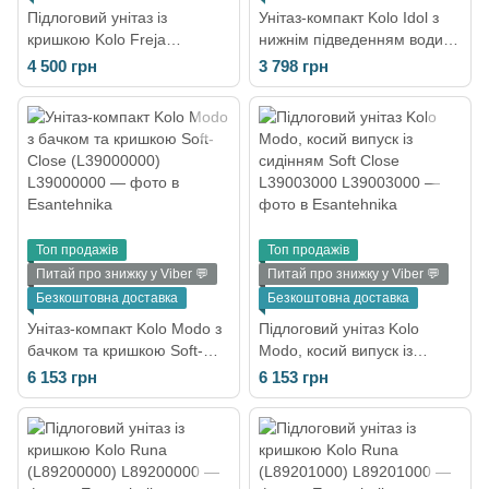
Підлоговий унітаз із
Унітаз-компакт Kolo Idol з
кришкою Kolo Freja
нижнім підведенням води, з
(L79201000)
сидінням 1903300U
4 500 грн
3 798 грн
Топ продажів
Топ продажів
Питай про знижку у Viber 💬
Питай про знижку у Viber 💬
Безкоштовна доставка
Безкоштовна доставка
Унітаз-компакт Kolo Modo з
Підлоговий унітаз Kolo
бачком та кришкою Soft-
Modo, косий випуск із
Close (L39000000)
сидінням Soft Close
6 153 грн
6 153 грн
L39003000