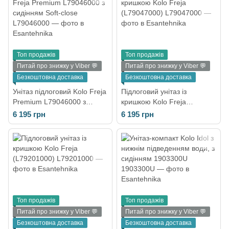
Топ продажів
Топ продажів
Питай про знижку у Viber 💬
Питай про знижку у Viber 💬
Безкоштовна доставка
Безкоштовна доставка
Унітаз підлоговий Kolo Freja
Підлоговий унітаз із
Premium L79046000 з
кришкою Kolo Freja
сидінням Soft-close
(L79047000)
6 195 грн
6 195 грн
Топ продажів
Топ продажів
Питай про знижку у Viber 💬
Питай про знижку у Viber 💬
Безкоштовна доставка
Безкоштовна доставка