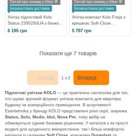
Питай про знижку у Viber 💬
Питай про знижку у Viber 💬
Безкоштовна доставка
Безкоштовна доставка
Унітаз підлоговий Kolo
Унітаз-компакт Kolo Freja з
Status 2395250UA з бачком
кришкою Soft-Close
та сидінням Soft Close
(L7922100U)
6 195 грн
5 787 грн
Показати ще 7 товарів
Назад
Вперед
1
з 2
Підлогові унітази KOLO
— це практична сантехніка для тих,
хто шукає зручний формат унітаза-компакта для квартири,
будинку чи комерційного приміщення. В асортименті
Esantehnika у бренду KOLO представлені різні серії, зокрема
Status, Solo, Modo, Idol, Nova Pro
, тому вибір не
обмежується одним базовим рішенням. У каталозі є як прості
моделі для щоденного використання, так і більш комфортні
варіанти із сидінням
Soft Close
, кришками
Duraplast
та