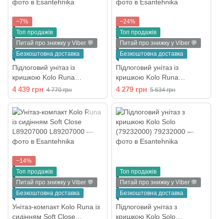
−7%
−24%
Топ продажів
Топ продажів
Питай про знижку у Viber 💬
Питай про знижку у Viber 💬
Безкоштовна доставка
Безкоштовна доставка
Підлоговий унітаз із
Підлоговий унітаз із
кришкою Kolo Runa
кришкою Kolo Runa
(L89200000)
(L89201000)
4 439 грн
4 279 грн
4 770 грн
5 634 грн
−14%
Топ продажів
Топ продажів
Питай про знижку у Viber 💬
Питай про знижку у Viber 💬
Безкоштовна доставка
Безкоштовна доставка
Унітаз-компакт Kolo Runa із
Підлоговий унітаз з
сидінням Soft Close
кришкою Kolo Solo