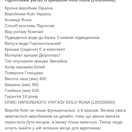
Країна виробник Україна
Виробники Kolo Україна
Колекції Runa
Спосіб монтажу Підлогові
Вид унітазу Компакт
Підведення води до бачка З нижнім підведенням
Випуск води Горизонтальний
Кришка (сидіння) Є в комплекті
Матеріал кришки Дюропласт
Тип опускання кришки Звичайне
Колір кераміки Білий
Поверхня Глянцева
Висота чаші (мм) 400
Ширина (мм) 365
Глибина (мм) 635
Гарантія 10 років
ОПИС НАПОЛЬНОГО УНІТАЗУ KOLO RUNA (L89200000)
Вироби Kolo не лише функціональні, а й красиві. Велика увага
звертається виробником на дизайн, тому що ванна кімната
перестала бути місцем, в якому тільки миються. Тепер люди
хочуть знайти у ній затишне місце для відпочинку.