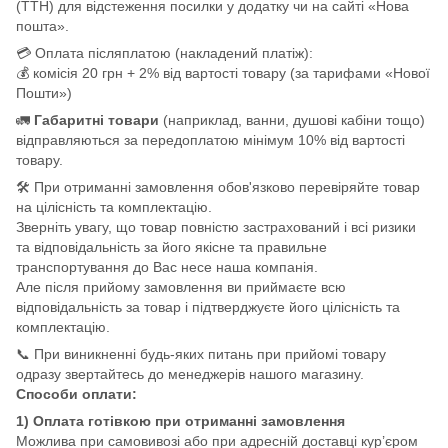
(ТТН) для відстеження посилки у додатку чи на сайті «Нова
пошта».
💳 Оплата післяплатою (накладений платіж):
💰 комісія 20 грн + 2% від вартості товару (за тарифами «Нової
Пошти»)
🚛
Габаритні товари
(наприклад, ванни, душові кабіни тощо)
відправляються за передоплатою мінімум 10% від вартості
товару.
🛠️ При отриманні замовлення обов'язково перевіряйте товар
на цілісність та комплектацію.
Зверніть увагу, що товар повністю застрахований і всі ризики
та відповідальність за його якісне та правильне
транспортування до Вас несе наша компанія.
Але після прийому замовлення ви приймаєте всю
відповідальність за товар і підтверджуєте його цілісність та
комплектацію.
📞 При виникненні будь-яких питань при прийомі товару
одразу звертайтесь до менеджерів нашого магазину.
Способи оплати:
1) Оплата готівкою при отриманні замовлення
Можлива при самовивозі або при адресній доставці кур’єром