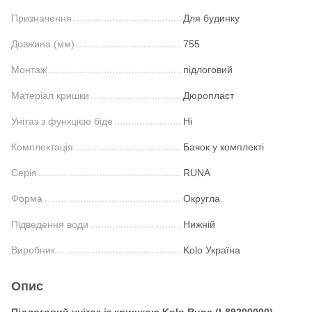
Призначення
Для будинку
Довжина (мм)
755
Монтаж
підлоговий
Матеріал кришки
Дюропласт
Унітаз з функцією біде
Ні
Комплектація
Бачок у комплекті
Серія
RUNA
Форма
Округла
Підведення води
Нижній
Виробник
Kolo Україна
Опис
Підлоговий унітаз із кришкою Kolo Runa (L89200000)