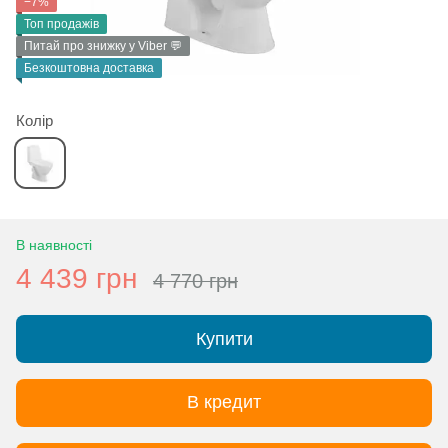
−7%
Топ продажів
Питай про знижку у Viber 💬
Безкоштовна доставка
Колір
В наявності
4 439 грн
4 770 грн
Купити
В кредит