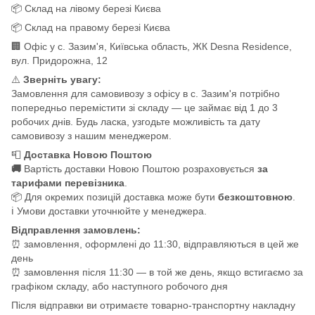
📦 Склад на лівому березі Києва
📦 Склад на правому березі Києва
🏢 Офіс у с. Зазим'я, Київська область, ЖК Desna Residence,
вул. Придорожна, 12
⚠️
Зверніть увагу:
Замовлення для самовивозу з офісу в с. Зазим'я потрібно
попередньо перемістити зі складу — це займає від 1 до 3
робочих днів. Будь ласка, узгодьте можливість та дату
самовивозу з нашим менеджером.
📮
Доставка Новою Поштою
🚚
Вартість доставки Новою Поштою розраховується
за
тарифами перевізника
.
📦 Для окремих позицій доставка може бути
безкоштовною
.
ℹ️ Умови доставки уточнюйте у менеджера.
Відправлення замовлень:
⏰ замовлення, оформлені до 11:30, відправляються в цей же
день
⏰ замовлення після 11:30 — в той же день, якщо встигаємо за
графіком складу, або наступного робочого дня
Після відправки ви отримаєте товарно-транспортну накладну