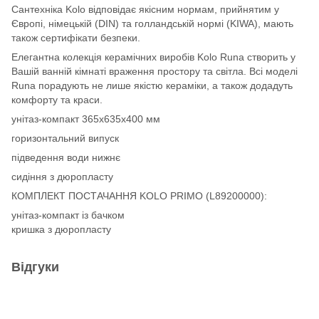
Сантехніка Kolo відповідає якісним нормам, прийнятим у
Європі, німецькій (DIN) та голландській нормі (KIWA), мають
також сертифікати безпеки.
Елегантна колекція керамічних виробів Kolo Runa створить у
Вашій ванній кімнаті враження простору та світла. Всі моделі
Runa порадують не лише якістю кераміки, а також додадуть
комфорту та краси.
унітаз-компакт 365х635х400 мм
горизонтальний випуск
підведення води нижнє
сидіння з дюропласту
КОМПЛЕКТ ПОСТАЧАННЯ KOLO PRIMO (L89200000):
унітаз-компакт із бачком
кришка з дюропласту
Відгуки