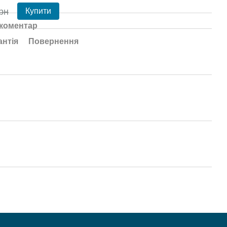
рн
Купити
 коментар
антія
Повернення