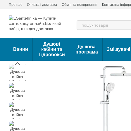
Перейти до основного контенту
Про нас
Оплата і доставка
Обмін та повернення
Контактна інфор
Душові
Душова
Ванни
кабіни та
Змішувачі
програма
Гідробокси