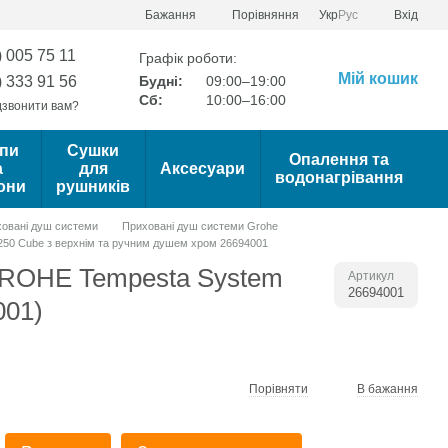
Порівняння
Бажання
Укр
Рус
Вхід
) 005 75 11
Графік роботи:
Мій кошик
) 333 91 56
Будні:
09:00–19:00
Сб:
10:00–16:00
звонити вам?
пи
Сушки
Опалення та
а
для
Аксесуари
водонагрівання
они
рушників
овані душ системи
Приховані душ системи Grohe
250 Cube з верхнім та ручним душем хром 26694001
GROHE Tempesta System
Артикул
26694001
001)
Порівняти
В бажання