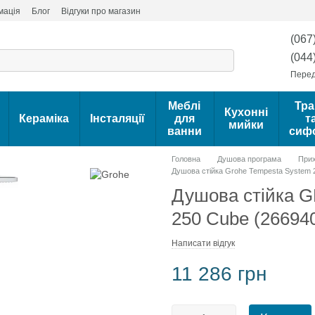
мація
Блог
Відгуки про магазин
(067
(044
Перед
Меблі
Тра
Кухонні
Кераміка
Інсталяції
для
т
мийки
ванни
сиф
Головна
Душова програма
Прих
Душова стійка Grohe Tempesta System 
Душова стійка 
250 Cube (26694
Написати відгук
11 286 грн