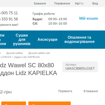
Порівняння
Бажання
Укр
Рус
Вхід
) 005 75 11
Графік роботи:
Мій кошик
) 333 91 56
Будні:
09:00–19:00
Сб:
10:00–16:00
звонити вам?
пи
Сушки
Опалення та
а
для
Аксесуари
водонагрівання
они
рушників
и
Душові кабіни
Душові кабіни Lidz
T.LOW.GR + піддон Lidz KAPIELKA
idz Wawel SC 80x80
Артикул
LWASC8080SLGSET
ддон Lidz KAPIELKA
2 грн
Порівняти
В бажання