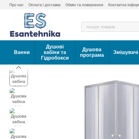
Перейти до основного контенту
Про нас
Оплата і доставка
Обмін та повернення
Контактна інфор
Душові
Душова
Ванни
кабіни та
Змішувачі
програма
Гідробокси