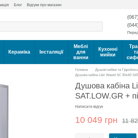
мація
Блог
Відгуки про магазин
(067
(044
Перед
Меблі
Тра
Кухонні
Кераміка
Інсталяції
для
т
мийки
ванни
сиф
Головна
Душові кабіни та Гідробокс
Душова кабіна Lidz Wawel SC 80x80 SA
Душова кабіна L
SAT.LOW.GR + пі
Написати відгук
10 049 грн
11 82