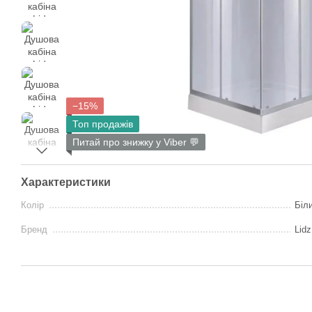
−15%
Топ продажів
Питай про знижку у Viber 💬
Характеристики
Колір
Біл
Бренд
Lidz