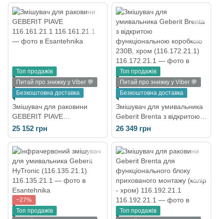
хром (116.292.21.1)
функціональним блоком,
чорний матовий
(116.172.14.1)
Топ продажів
Топ продажів
Питай про знижку у Viber 💬
Питай про знижку у Viber 💬
Безкоштовна доставка
Безкоштовна доставка
Змішувач для раковини
Змішувач для умивальника
GEBERIT PIAVE
Geberit Brenta з відкритою
116.161.21.1
функціональною коробкою
25 152 грн
26 349 грн
230В, хром (116.172.21.1)
−27%
Топ продажів
Топ продажів