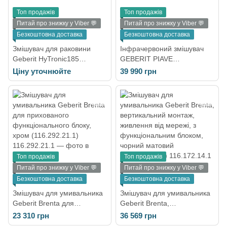
Топ продажів
Топ продажів
Питай про знижку у Viber 💬
Питай про знижку у Viber 💬
Безкоштовна доставка
Безкоштовна доставка
Змішувач для раковини
Інфрачервоний змішувач
Geberit HyTronic185
GEBERIT PIAVE
(116.145.21.1)
116.162.SN.1
Ціну уточнюйте
39 990 грн
Топ продажів
Топ продажів
Питай про знижку у Viber 💬
Питай про знижку у Viber 💬
Безкоштовна доставка
Безкоштовна доставка
Змішувач для умивальника
Змішувач для умивальника
Geberit Brenta для
Geberit Brenta,
прихованого
вертикальний монтаж,
23 310 грн
36 569 грн
функціонального блоку,
живлення від мережі, з