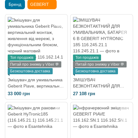
Бренд
GEBERIT
Топ продажів
Топ продажів
Питай про знижку у Viber 💬
Питай про знижку у Viber 💬
Безкоштовна доставка
Безкоштовна доставка
Змішувач для умивальника
ЗМІШУВАЧ
Geberit Piave, вертикальний
БЕЗКОНТАКТНИЙ ДЛЯ
монтаж, живлення від
УМИВАЛЬНИКА, БАТАРЕЯ
33 000 грн
27 108 грн
мережі, з функціональним
6 В GEBERIT HYTRONIC
блоком, чорний матовий
185 116.245.21.1
(116.162.14.1)