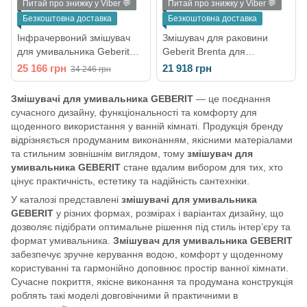
Питай про знижку у Viber 💬
Питай про знижку у Viber 💬
Безкоштовна доставка
Безкоштовна доставка
Інфрачервоний змішувач
Змішувач для раковини
для умивальника Geberit
Geberit Brenta для
HyTronic (116.135.21.1)
функціонального блоку
25 166 грн
21 918 грн
34 246 грн
прихованого монтажу (колір
- хром) 116.192.21.1
Змішувачі для умивальника GEBERIT
— це поєднання
сучасного дизайну, функціональності та комфорту для
щоденного використання у ванній кімнаті. Продукція бренду
відрізняється продуманим виконанням, якісними матеріалами
та стильним зовнішнім виглядом, тому
змішувач для
умивальника GEBERIT
стане вдалим вибором для тих, хто
цінує практичність, естетику та надійність сантехніки.
У каталозі представлені
змішувачі для умивальника
GEBERIT
у різних формах, розмірах і варіантах дизайну, що
дозволяє підібрати оптимальне рішення під стиль інтер’єру та
формат умивальника.
Змішувач для умивальника GEBERIT
забезпечує зручне керування водою, комфорт у щоденному
користуванні та гармонійно доповнює простір ванної кімнати.
Сучасне покриття, якісне виконання та продумана конструкція
роблять такі моделі довговічними й практичними в