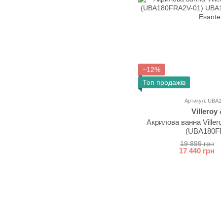
−12%
Топ продажів
Артикул: UBA
Villeroy
Акрилова ванна Viller
(UBA180F
19 899 грн
17 440 грн