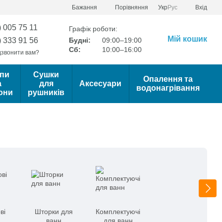
Порівняння
Бажання
Укр
Рус
Вхід
) 005 75 11
Графік роботи:
Мій кошик
) 333 91 56
Будні:
09:00–19:00
Сб:
10:00–16:00
звонити вам?
пи
Сушки
Опалення та
а
для
Аксесуари
водонагрівання
они
рушників
ві
Шторки для
Комплектуючі
ванн
для ванн