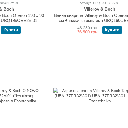
199OBE2V-01
Артикул: UBQ160OBE2V-01
 & Boch
Villeroy & Boch
& Boch Oberon 190 х 90
Ванна кварила Villeroy & Boch Oberon
ті UBQ199OBE2V-01
см + ніжки в комплекті UBQ160OB
48 230 грн
Купити
Купити
36 900 грн