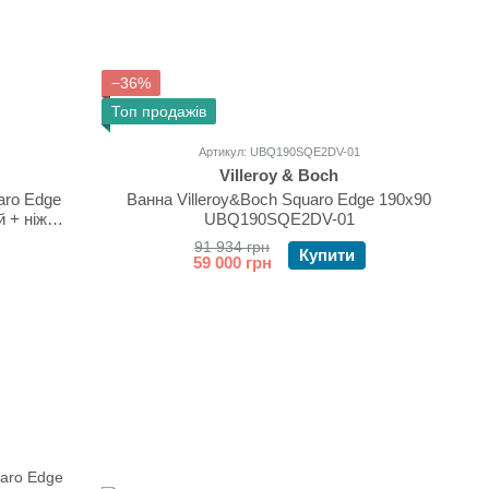
−36%
Топ продажів
Артикул: UBQ190SQE2DV-01
Villeroy & Boch
aro Edge
Ванна Villeroy&Boch Squaro Edge 190x90
й + ніжки
UBQ190SQE2DV-01
2DV-01
91 934 грн
Купити
59 000 грн