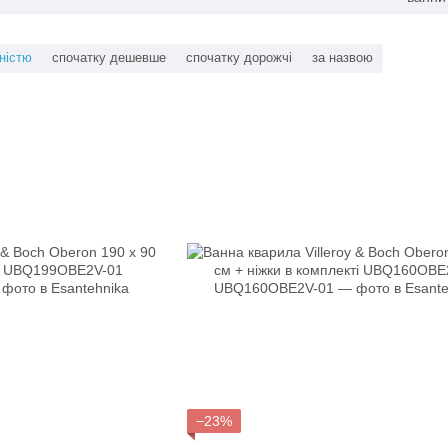
ністю
спочатку дешевше
спочатку дорожчі
за назвою
−23%