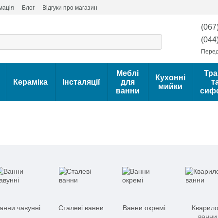
мація
Блог
Відгуки про магазин
(067
(044
Перед
Меблі
Тра
Кухонні
Кераміка
Інсталяції
для
т
мийки
ванни
сиф
анни чавунні
Сталеві ванни
Ванни окремі
Кварило
ванни