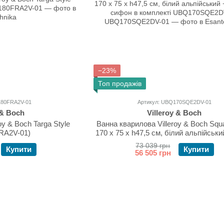
−23%
Топ продажів
180FRA2V-01
Артикул: UBQ170SQE2DV-01
 & Boch
Villeroy & Boch
oy & Boch Targa Style
Ванна кварилова Villeroy & Boch Squ
RA2V-01)
170 х 75 х h47,5 см, білий альпійськи
та сифон в комплекті UBQ170SQE
73 039 грн
Купити
Купити
56 505 грн