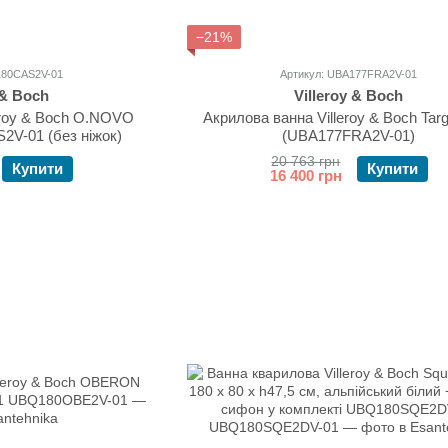
−21%
180CAS2V-01
Артикул: UBA177FRA2V-01
 & Boch
Villeroy & Boch
eroy & Boch O.NOVO
Акрилова ванна Villeroy & Boch Targ
V-01 (без ніжок)
(UBA177FRA2V-01)
20 763 грн
Купити
Купити
16 400 грн