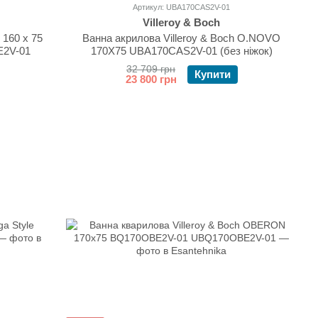
Артикул: UBA170CAS2V-01
Villeroy & Boch
 160 х 75
Ванна акрилова Villeroy & Boch O.NOVO
E2V-01
170X75 UBA170CAS2V-01 (без ніжок)
32 709 грн
Купити
23 800 грн