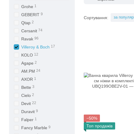
1
Grohe
9
GEBERIT
за популяр
Сортування:
2
Qtap
74
Cersanit
96
Ravak
17
Villeroy & Boch
12
KOLO
2
Agape
24
AM.PM
1
AXOR
3
Bette
2
Cielo
22
Devit
9
Duravit
−50%
1
Falper
Топ продажів
9
Fancy Marble