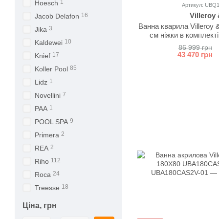
1
Hoesch
Артикул: UBQ
Villeroy
16
Jacob Delafon
Ванна кварила Villeroy 
3
Jika
см ніжки в комплек
10
Kaldewei
86 999 грн
43 470 грн
17
Knief
85
Koller Pool
1
Lidz
7
Novellini
1
PAA
9
POOL SPA
2
Primera
2
REA
112
Riho
24
Roca
18
Treesse
Ціна, грн