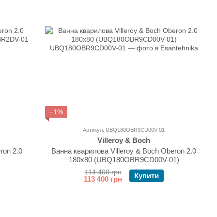
−1%
Артикул: UBQ180OBR9CD00V-01
Villeroy & Boch
ron 2.0
Ванна кварилова Villeroy & Boch Oberon 2.0
180x80 (UBQ180OBR9CD00V-01)
114 400 грн
Купити
113 400 грн