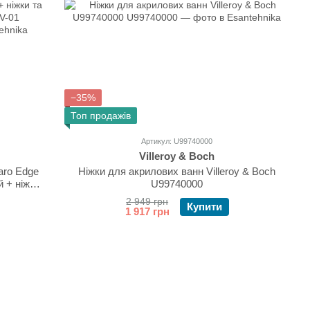
−35%
Топ продажів
Артикул: U99740000
Villeroy & Boch
aro Edge
Ніжки для акрилових ванн Villeroy & Boch
й + ніжки
U99740000
2DV-01
2 949 грн
Купити
1 917 грн