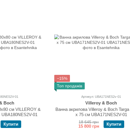
−15%
Топ продажів
180NES2V-01
Артикул: UBA171NES2v-01
 & Boch
Villeroy & Boch
0х80 см VILLEROY &
Ванна акрилова Villeroy & Boch Targa
 UBA180NES2V-01
x 75 см UBA171NES2V-01
18 645 грн
Купити
Купити
15 800 грн