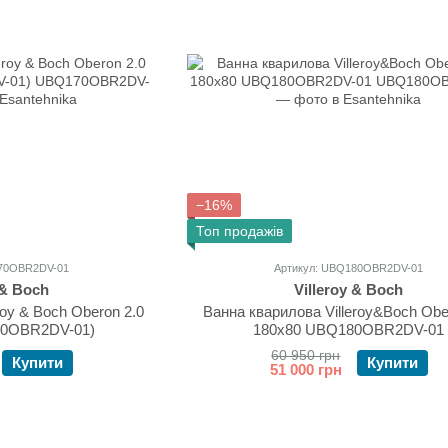
−16%
Топ продажів
170OBR2DV-01
Артикул: UBQ180OBR2DV-01
 & Boch
Villeroy & Boch
roy & Boch Oberon 2.0
Ванна кварилова Villeroy&Boch Obe
70OBR2DV-01)
180x80 UBQ180OBR2DV-01
60 950 грн
Купити
Купити
51 000 грн