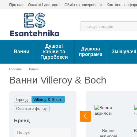
Перейти до основного контенту
Про нас
Оплата і доставка
Обмін та повернення
Контактна інфор
Душові
Душова
Ванни
кабіни та
Змішувачі
програма
Гідробокси
Головна
Ванни
Ванни Villeroy & Boch
Бренд:
Villeroy & Boch
Очистити фільтр
Бренд
Ванни
В
акрилові