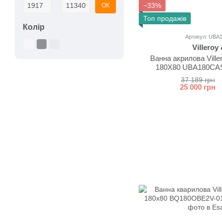
Від Ціна, грн
До Ціна, грн
−33%
ОК
Топ продажів
Колір
Артикул: UBA
Villeroy
Ванна акрилова Vill
180X80 UBA180CAS2
37 189 грн
25 000 грн