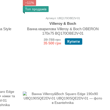
−11%
Топ продажів
Артикул: UBQ170OBE2V-01
Villeroy & Boch
a Style
Ванна кварилова Villeroy & Boch OBERON
170x75 BQ170OBE2V-01
39 788 грн
Купити
35 500 грн