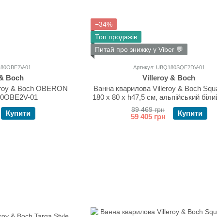
−34%
Топ продажів
Питай про знижку у Viber 💬
180OBE2V-01
Артикул: UBQ180SQE2DV-01
 & Boch
Villeroy & Boch
leroy & Boch OBERON
Ванна кварилова Villeroy & Boch Squ
80OBE2V-01
180 х 80 х h47,5 см, альпійський біли
та сифон у комплекті UBQ180SQE
89 469 грн
Купити
Купити
59 405 грн