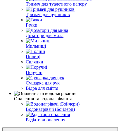
Тримач для туалетного паперу
Тримачі для рушників
Гачки
Дозатори для мила
Мильниці
Полиці
Склянки
Поручні
Сушарка для рук
Відра для сміття
Опалення та водонагрівання
Водонагрівачі (Бойлери)
Радіатори опалення