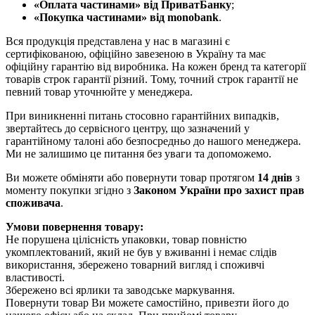
«Оплата частинами» від ПриватБанку
;
«Покупка частинами» від monobank
.
Вся продукція представлена у нас в магазині є
сертифікованою, офіційно завезеною в Україну та має
офіційну гарантію від виробника. На кожен бренд та категорії
товарів строк гарантії різний. Тому, точний строк гарантії не
певний товар уточнюйте у менеджера.
При виникненні питань стосовно гарантійних випадків,
звертайтесь до сервісного центру, що зазначений у
гарантійному талоні або безпосредньо до нашого менеджера.
Ми не залишимо це питання без уваги та допоможемо.
Ви можете обміняти або повернути товар протягом
14 днів
з
моменту покупки згідно з
Законом України про захист прав
споживача
.
Умови повернення товару:
Не порушена цілісність упаковки, товар повністю
укомплектований, який не був у вживанні і немає слідів
використання, збережено товарний вигляд і споживчі
властивості.
Збережено всі ярлики та заводське маркування.
Повернути товар Ви можете самостійно, привезти його до