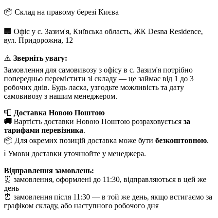
📦 Склад на правому березі Києва
🏢 Офіс у с. Зазим'я, Київська область, ЖК Desna Residence,
вул. Придорожна, 12
⚠️
Зверніть увагу:
Замовлення для самовивозу з офісу в с. Зазим'я потрібно
попередньо перемістити зі складу — це займає від 1 до 3
робочих днів. Будь ласка, узгодьте можливість та дату
самовивозу з нашим менеджером.
📮
Доставка Новою Поштою
🚚
Вартість доставки Новою Поштою розраховується
за
тарифами перевізника
.
📦 Для окремих позицій доставка може бути
безкоштовною
.
ℹ️ Умови доставки уточнюйте у менеджера.
Відправлення замовлень:
⏰ замовлення, оформлені до 11:30, відправляються в цей же
день
⏰ замовлення після 11:30 — в той же день, якщо встигаємо за
графіком складу, або наступного робочого дня