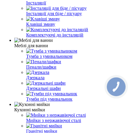
Інсталяції
Інсталяції для біде / пісуару
Клавіші змиву
Комплектуючі до інсталяцій
Меблі для ванни
Тумба з умивальником
Пенали/шафки
Дзеркала
Дзеркальні шафи
Тумби під умивальник
Кухонні мийки
Мийки з нержавіючої сталі
Гранітні мийки