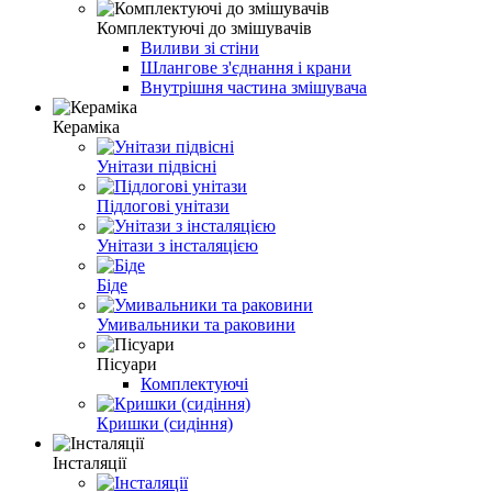
Комплектуючі до змішувачів
Виливи зі стіни
Шлангове з'єднання і крани
Внутрішня частина змішувача
Кераміка
Унітази підвісні
Підлогові унітази
Унітази з інсталяцією
Біде
Умивальники та раковини
Пісуари
Комплектуючі
Кришки (сидіння)
Інсталяції